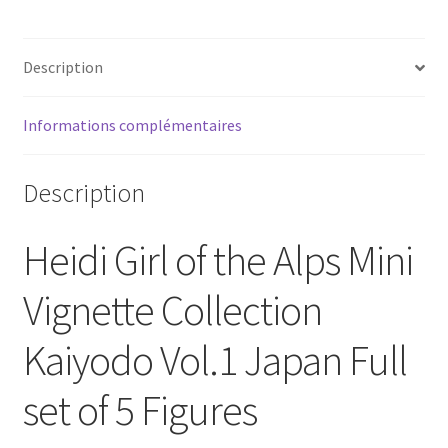
Mini
Vignette
Description
Vol.1
Kaiyodo
Japan
Informations complémentaires
Full
set
Description
[Loose]
Heidi Girl of the Alps Mini
Vignette Collection
Kaiyodo Vol.1 Japan Full
set of 5 Figures