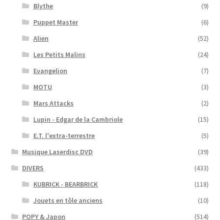
Blythe
(9)
Puppet Master
(6)
Alien
(52)
Les Petits Malins
(24)
Evangelion
(7)
MOTU
(3)
Mars Attacks
(2)
Lupin - Edgar de la Cambriole
(15)
E.T. l'extra-terrestre
(5)
Musique Laserdisc DVD
(39)
DIVERS
(433)
KUBRICK - BEARBRICK
(118)
Jouets en tôle anciens
(10)
POPY & Japon
(514)