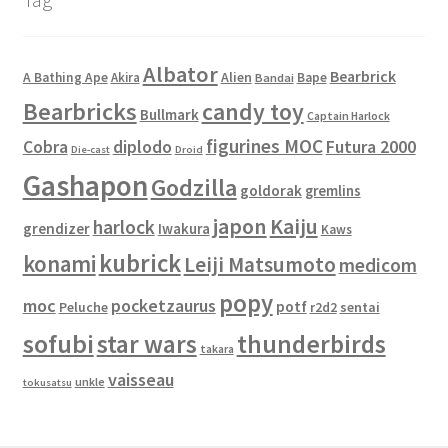
Albator
Bearbrick
Alien
A Bathing Ape
Akira
Bape
Bandai
Bearbricks
candy toy
Bullmark
Captain Harlock
figurines MOC
Cobra
diplodo
Futura 2000
Die-cast
Droid
Gashapon
Godzilla
goldorak
gremlins
japon
Kaiju
harlock
grendizer
Iwakura
Kaws
kubrick
konami
Leiji Matsumoto
medicom
popy
moc
pocketzaurus
potf
Peluche
sentai
r2d2
sofubi
star wars
thunderbirds
takara
vaisseau
unkle
tokusatsu