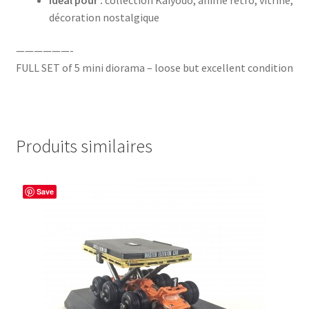
Idéal pour :
collection Kaiyodo, anime rétro, vitrine,
décoration nostalgique
——————-
FULL SET of 5 mini diorama – loose but excellent condition
Produits similaires
Save