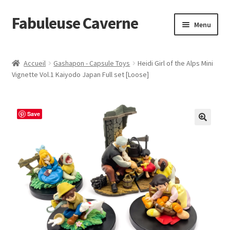
Fabuleuse Caverne
Aller
Aller
Menu
à
au
la
contenu
Accueil
navigation
Accueil
Gashapon - Capsule Toys
Heidi Girl of the Alps Mini
Ouvrir
Vignette Vol.1 Kaiyodo Japan Full set [Loose]
En boutique
le
menu
Superflat Museum Murakami
enfant
Save
En réapprovisionnement