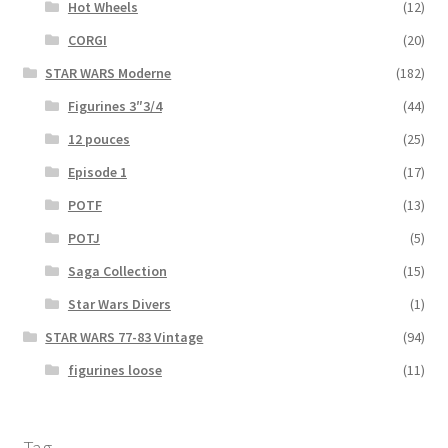
Hot Wheels
(12)
CORGI
(20)
STAR WARS Moderne
(182)
Figurines 3″3/4
(44)
12 pouces
(25)
Episode 1
(17)
POTF
(13)
POTJ
(5)
Saga Collection
(15)
Star Wars Divers
(1)
STAR WARS 77-83 Vintage
(94)
figurines loose
(11)
Tag