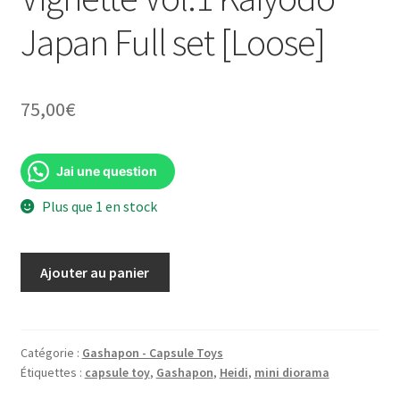
Japan Full set [Loose]
75,00
€
Jai une question
Plus que 1 en stock
quantité
Ajouter au panier
de
Heidi
Girl
of
Catégorie :
Gashapon - Capsule Toys
Étiquettes :
capsule toy
,
Gashapon
,
Heidi
,
mini diorama
the
Alps