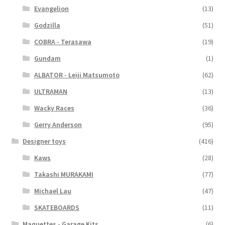
Evangelion
(13)
Godzilla
(51)
COBRA - Terasawa
(19)
Gundam
(1)
ALBATOR - Leiji Matsumoto
(62)
ULTRAMAN
(13)
Wacky Races
(36)
Gerry Anderson
(95)
Designer toys
(416)
Kaws
(28)
Takashi MURAKAMI
(77)
Michael Lau
(47)
SKATEBOARDS
(11)
Maquettes - Garage Kits
(6)