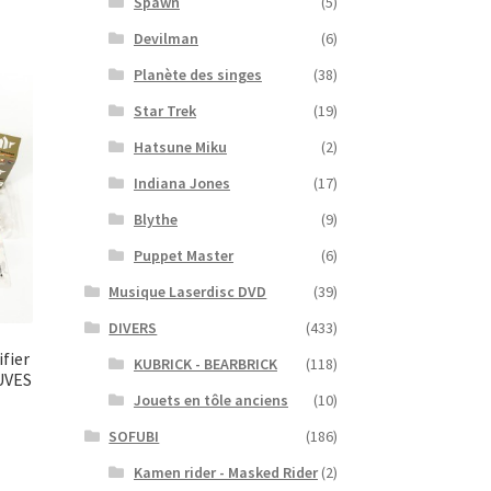
Spawn
(5)
Devilman
(6)
Planète des singes
(38)
Star Trek
(19)
Hatsune Miku
(2)
Indiana Jones
(17)
Blythe
(9)
Puppet Master
(6)
Musique Laserdisc DVD
(39)
DIVERS
(433)
fier
KUBRICK - BEARBRICK
(118)
EUVES
Jouets en tôle anciens
(10)
SOFUBI
(186)
Kamen rider - Masked Rider
(2)