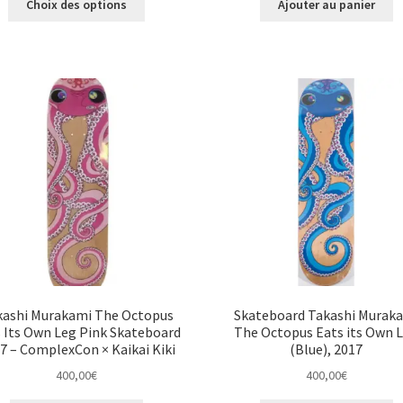
prix :
Choix des options
Ajouter au panier
produit
40,00€
a
à
plusieurs
70,00€
variations.
Les
options
peuvent
être
choisies
sur
la
page
du
produit
kashi Murakami The Octopus
Skateboard Takashi Murak
 Its Own Leg Pink Skateboard
The Octopus Eats its Own 
7 – ComplexCon × Kaikai Kiki
(Blue), 2017
400,00
€
400,00
€