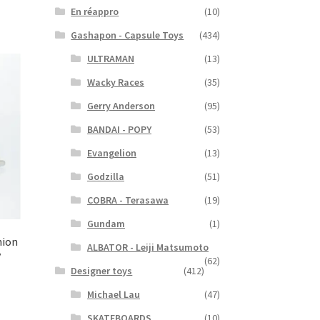
En réappro
(10)
Gashapon - Capsule Toys
(434)
ULTRAMAN
(13)
Wacky Races
(35)
Gerry Anderson
(95)
BANDAI - POPY
(53)
Evangelion
(13)
Godzilla
(51)
COBRA - Terasawa
(19)
Gundam
(1)
nion
ALBATOR - Leiji Matsumoto
y
(62)
Designer toys
(412)
Michael Lau
(47)
SKATEBOARDS
(10)