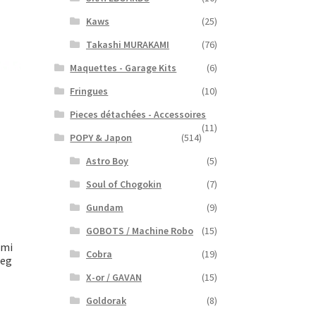
Kaws
(25)
Takashi MURAKAMI
(76)
Maquettes - Garage Kits
(6)
Fringues
(10)
Pieces détachées - Accessoires
(11)
POPY & Japon
(514)
Astro Boy
(5)
Soul of Chogokin
(7)
Gundam
(9)
GOBOTS / Machine Robo
(15)
ami
Cobra
(19)
Leg
X-or / GAVAN
(15)
Goldorak
(8)