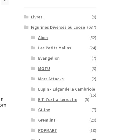
Livres
(9)
Figurines Diverses ou Loose
(637)
Alien
(52)
Les Petits Malins
(24)
Evangelion
(7)
MOTU
(3)
Mars Attacks
(2)
Lupin - Edgar de la Cambriole
(15)
on
E.T. l'extra-terrestre
(5)
com
Gi Joe
(7)
Gremlins
(29)
POPMART
(18)