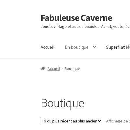
Fabuleuse Caverne
Aller
Aller
à
au
Jouets vintage et autres babioles. Achat, vente, é
la
contenu
navigation
Accueil
En boutique
Superflat 
Accueil
Boutique
Boutique
Affichage de 