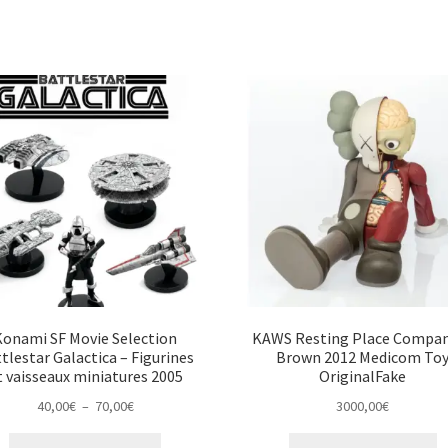
Konami SF Movie Selection
KAWS Resting Place Compa
tlestar Galactica – Figurines
Brown 2012 Medicom To
t vaisseaux miniatures 2005
OriginalFake
Plage
40,00
€
–
70,00
€
3000,00
€
de
Ce