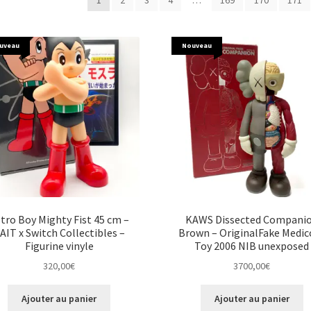
1
2
3
4
…
169
170
171
plus
récent
au
uveau
Nouveau
plus
ancien
tro Boy Mighty Fist 45 cm –
KAWS Dissected Compani
AIT x Switch Collectibles –
Brown – OriginalFake Medi
Figurine vinyle
Toy 2006 NIB unexposed
320,00
€
3700,00
€
Ajouter au panier
Ajouter au panier