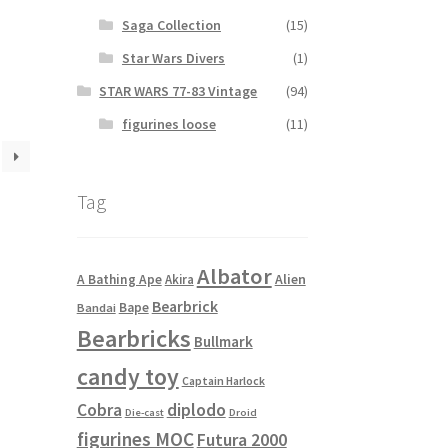
Saga Collection
(15)
Star Wars Divers
(1)
STAR WARS 77-83 Vintage
(94)
figurines loose
(11)
Tag
Albator
Alien
A Bathing Ape
Akira
Bearbrick
Bape
Bandai
Bearbricks
Bullmark
candy toy
Captain Harlock
Cobra
diplodo
Die-cast
Droid
figurines MOC
Futura 2000