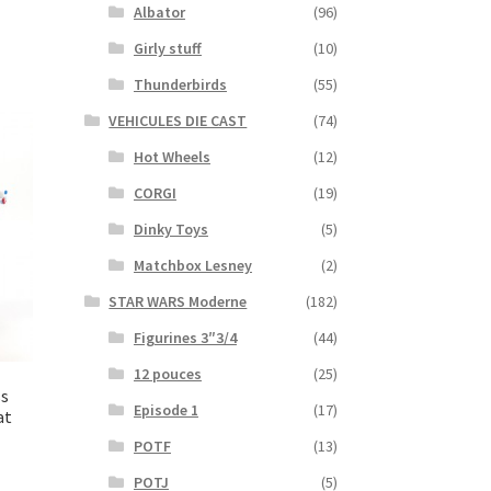
Albator
(96)
Girly stuff
(10)
Thunderbirds
(55)
VEHICULES DIE CAST
(74)
Hot Wheels
(12)
CORGI
(19)
Dinky Toys
(5)
Matchbox Lesney
(2)
STAR WARS Moderne
(182)
Figurines 3″3/4
(44)
12 pouces
(25)
ss
Episode 1
(17)
at
POTF
(13)
POTJ
(5)