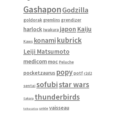
Gashapon
Godzilla
goldorak
gremlins
grendizer
japon
Kaiju
harlock
Iwakura
kubrick
konami
Kaws
Leiji Matsumoto
medicom
moc
Peluche
popy
pocketzaurus
potf
r2d2
sofubi
star wars
sentai
thunderbirds
takara
vaisseau
unkle
tokusatsu