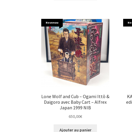
Nouveau
No
Lone Wolf and Cub – Ogami Ittō &
KA
Daigoro avec Baby Cart – Alfrex
ed
Japan 1999 NIB
650,00
€
Ajouter au panier