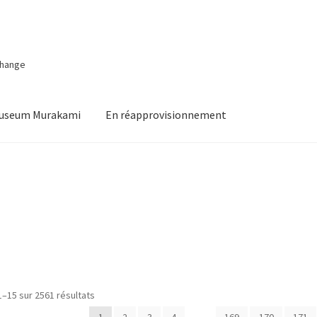
change
Museum Murakami
En réapprovisionnement
Trié
1–15 sur 2561 résultats
du