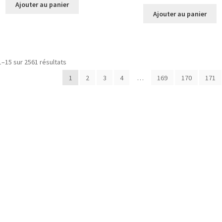
Ajouter au panier
Ajouter au panier
Trié
1–15 sur 2561 résultats
du
1
2
3
4
…
169
170
171
plus
récent
au
plus
ancien