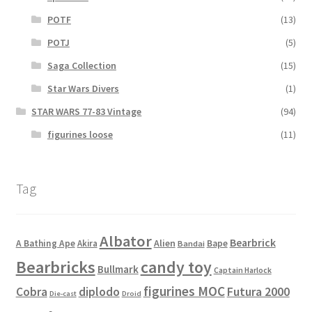
POTF
(13)
POTJ
(5)
Saga Collection
(15)
Star Wars Divers
(1)
STAR WARS 77-83 Vintage
(94)
figurines loose
(11)
Tag
Albator
Bearbrick
Alien
A Bathing Ape
Akira
Bape
Bandai
Bearbricks
candy toy
Bullmark
Captain Harlock
figurines MOC
Cobra
diplodo
Futura 2000
Die-cast
Droid