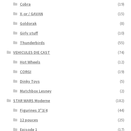
Cobra
(19)
X-or / GAVAN
(15)
Goldorak
(8)
Girly stuff
(10)
Thunderbirds
(55)
VEHICULES DIE CAST
(74)
Hot Wheels
(12)
CORGI
(19)
Dinky Toys
(5)
Matchbox Lesney
(2)
STAR WARS Moderne
(182)
Figurines 3″3/4
(44)
12 pouces
(25)
Episode 1
(17)