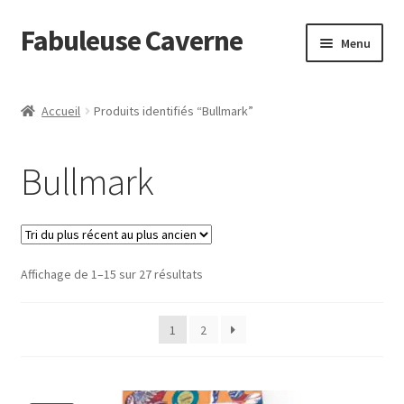
Fabuleuse Caverne
Aller
Aller
Menu
à
au
la
contenu
Accueil
navigation
Accueil
Produits identifiés “Bullmark”
Ouvrir
En boutique
le
Bullmark
menu
Superflat Museum Murakami
enfant
En réapprovisionnement
Trié
Affichage de 1–15 sur 27 résultats
du
plus
1
2
récent
au
plus
ancien