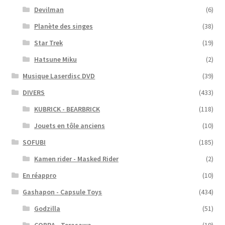
Devilman
(6)
Planète des singes
(38)
Star Trek
(19)
Hatsune Miku
(2)
Musique Laserdisc DVD
(39)
DIVERS
(433)
KUBRICK - BEARBRICK
(118)
Jouets en tôle anciens
(10)
SOFUBI
(185)
Kamen rider - Masked Rider
(2)
En réappro
(10)
Gashapon - Capsule Toys
(434)
Godzilla
(51)