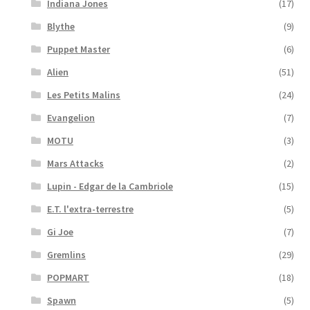
Indiana Jones
(17)
Blythe
(9)
Puppet Master
(6)
Alien
(51)
Les Petits Malins
(24)
Evangelion
(7)
MOTU
(3)
Mars Attacks
(2)
Lupin - Edgar de la Cambriole
(15)
E.T. l'extra-terrestre
(5)
Gi Joe
(7)
Gremlins
(29)
POPMART
(18)
Spawn
(5)