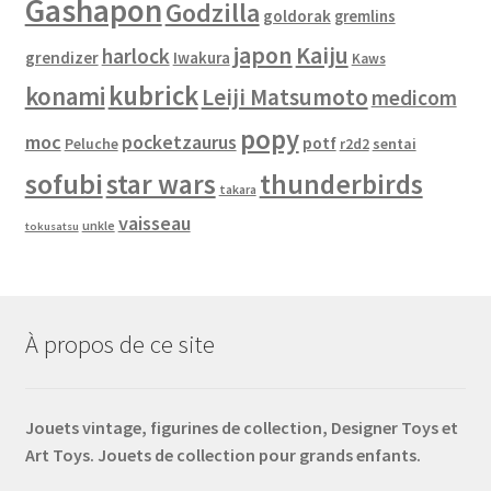
Gashapon
Godzilla
goldorak
gremlins
japon
Kaiju
harlock
grendizer
Iwakura
Kaws
kubrick
konami
Leiji Matsumoto
medicom
popy
moc
pocketzaurus
potf
Peluche
sentai
r2d2
sofubi
star wars
thunderbirds
takara
vaisseau
unkle
tokusatsu
À propos de ce site
Jouets vintage, figurines de collection, Designer Toys et
Art Toys. Jouets de collection pour grands enfants.