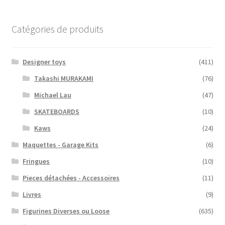
Catégories de produits
Designer toys
(411)
Takashi MURAKAMI
(76)
Michael Lau
(47)
SKATEBOARDS
(10)
Kaws
(24)
Maquettes - Garage Kits
(6)
Fringues
(10)
Pieces détachées - Accessoires
(11)
Livres
(9)
Figurines Diverses ou Loose
(635)