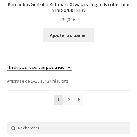
Kamoebas Godzilla Bullmark X Iwakura legends collection
Mini Sofubi NEW
30,00
€
Ajouter au panier
Trié
Affichage de 1–15 sur 27 résultats
du
plus
1
2
récent
au
plus
ancien
Rechercher :