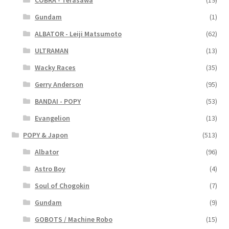
COBRA - Terasawa
(19)
Gundam
(1)
ALBATOR - Leiji Matsumoto
(62)
ULTRAMAN
(13)
Wacky Races
(35)
Gerry Anderson
(95)
BANDAI - POPY
(53)
Evangelion
(13)
POPY & Japon
(513)
Albator
(96)
Astro Boy
(4)
Soul of Chogokin
(7)
Gundam
(9)
GOBOTS / Machine Robo
(15)