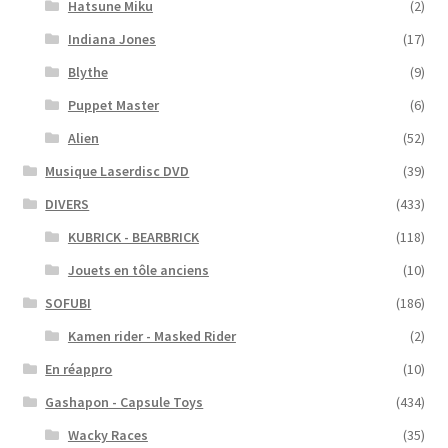
Hatsune Miku
(2)
Indiana Jones
(17)
Blythe
(9)
Puppet Master
(6)
Alien
(52)
Musique Laserdisc DVD
(39)
DIVERS
(433)
KUBRICK - BEARBRICK
(118)
Jouets en tôle anciens
(10)
SOFUBI
(186)
Kamen rider - Masked Rider
(2)
En réappro
(10)
Gashapon - Capsule Toys
(434)
Wacky Races
(35)