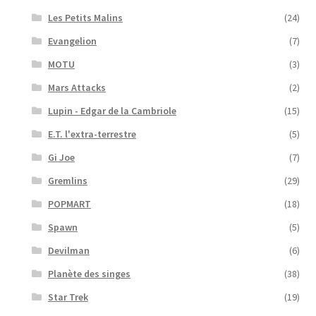
Les Petits Malins
(24)
Evangelion
(7)
MOTU
(3)
Mars Attacks
(2)
Lupin - Edgar de la Cambriole
(15)
E.T. l'extra-terrestre
(5)
Gi Joe
(7)
Gremlins
(29)
POPMART
(18)
Spawn
(5)
Devilman
(6)
Planète des singes
(38)
Star Trek
(19)