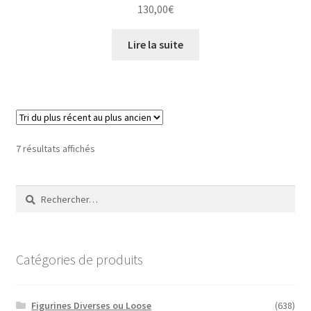
130,00
€
Lire la suite
Trié
7 résultats affichés
du
plus
Rechercher :
récent
au
plus
ancien
Catégories de produits
Figurines Diverses ou Loose
(638)