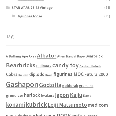
STAR WARS 77-83 Vintage
(94)
figurines loose
(11)
Tag
Albator
Bearbrick
Alien
A Bathing Ape
Akira
Bape
Bandai
Bearbricks
candy toy
Bullmark
Captain Harlock
figurines MOC
Cobra
diplodo
Futura 2000
Die-cast
Droid
Gashapon
Godzilla
goldorak
gremlins
japon
Kaiju
harlock
grendizer
Iwakura
Kaws
kubrick
konami
Leiji Matsumoto
medicom
popy
moc
pocketzaurus
potf
Peluche
sentai
r2d2