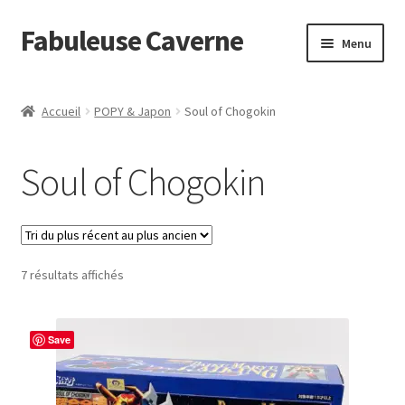
Fabuleuse Caverne
Aller
Aller
Menu
à
au
la
contenu
Accueil
navigation
Accueil
POPY & Japon
Soul of Chogokin
Ouvrir
En boutique
le
Soul of Chogokin
menu
Superflat Museum Murakami
enfant
En réapprovisionnement
Trié
7 résultats affichés
du
plus
récent
Save
au
plus
ancien