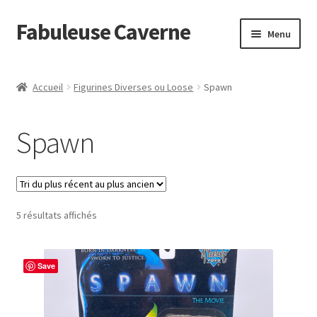
Fabuleuse Caverne
Aller
Aller
Menu
à
au
la
contenu
Accueil
navigation
Accueil
Figurines Diverses ou Loose
Spawn
Ouvrir
En boutique
le
Spawn
menu
Ouvrir
Divers
enfant
le
menu
Ouvrir
Gashapon – Capsule Toys
enfant
le
menu
Trié
5 résultats affichés
STAR WARS Moderne
enfant
du
plus
STAR WARS 77-83 Vintage
récent
Save
au
Designer toys
plus
ancien