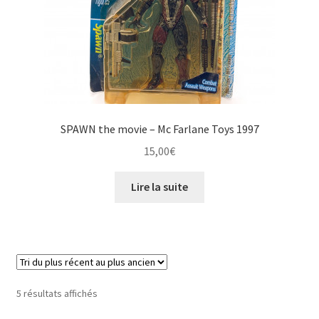
SPAWN the movie – Mc Farlane Toys 1997
15,00
€
Lire la suite
Trié
5 résultats affichés
du