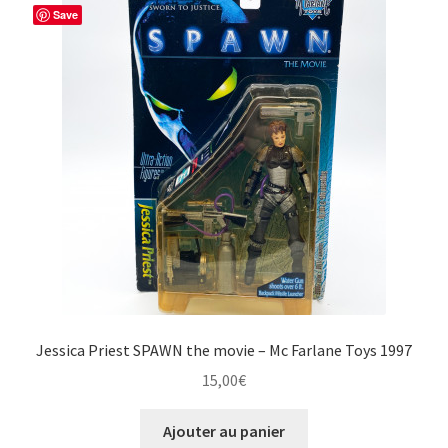
Save
Planète des singes
Les Petits Malins
Spawn
Star Trek
SOFUBI
VEHICULES DIE CAST
Jessica Priest SPAWN the movie – Mc Farlane Toys 1997
Pieces détachées – Accessoires
15,00
€
Musique Laserdisc DVD
Ajouter au panier