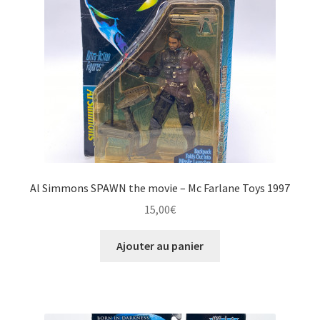
POPY & Japon
Ouvrir
Figurines Diverses ou Loose
le
menu
Alien
enfant
Puppet Master
E.T. l’extra-terrestre
Al Simmons SPAWN the movie – Mc Farlane Toys 1997
Gi Joe
15,00
€
Mars Attacks
Ajouter au panier
MOTU
Devilman