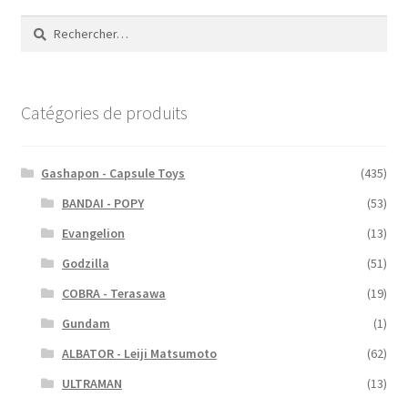
plus
Rechercher :
récent
au
plus
ancien
Catégories de produits
Gashapon - Capsule Toys
(435)
BANDAI - POPY
(53)
Evangelion
(13)
Godzilla
(51)
COBRA - Terasawa
(19)
Gundam
(1)
ALBATOR - Leiji Matsumoto
(62)
ULTRAMAN
(13)