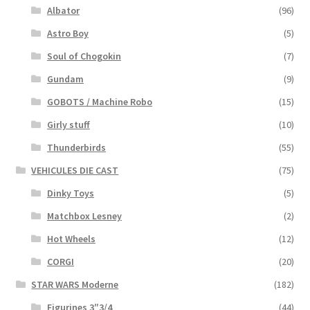
Albator
(96)
Astro Boy
(5)
Soul of Chogokin
(7)
Gundam
(9)
GOBOTS / Machine Robo
(15)
Girly stuff
(10)
Thunderbirds
(55)
VEHICULES DIE CAST
(75)
Dinky Toys
(5)
Matchbox Lesney
(2)
Hot Wheels
(12)
CORGI
(20)
STAR WARS Moderne
(182)
Figurines 3″3/4
(44)