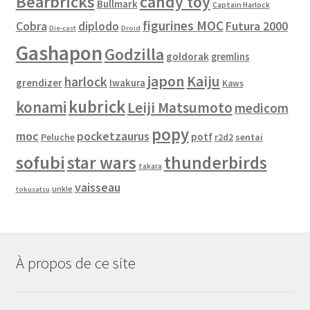
Bearbricks
candy toy
Bullmark
Captain Harlock
figurines MOC
Cobra
diplodo
Futura 2000
Die-cast
Droid
Gashapon
Godzilla
goldorak
gremlins
japon
Kaiju
harlock
grendizer
Iwakura
Kaws
kubrick
konami
Leiji Matsumoto
medicom
popy
moc
pocketzaurus
potf
Peluche
sentai
r2d2
sofubi
star wars
thunderbirds
takara
vaisseau
unkle
tokusatsu
À propos de ce site