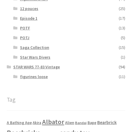
12 pouces
(25)
Episode 1
(17)
POTF
(13)
POTJ
(5)
Saga Collection
(15)
Star Wars Divers
(1)
STAR WARS 77-83 Vintage
(94)
figurines loose
(11)
Tag
Albator
Bearbrick
Alien
A Bathing Ape
Akira
Bape
Bandai