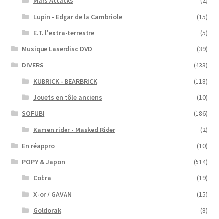
Mars Attacks
(2)
Lupin - Edgar de la Cambriole
(15)
E.T. l'extra-terrestre
(5)
Musique Laserdisc DVD
(39)
DIVERS
(433)
KUBRICK - BEARBRICK
(118)
Jouets en tôle anciens
(10)
SOFUBI
(186)
Kamen rider - Masked Rider
(2)
En réappro
(10)
POPY & Japon
(514)
Cobra
(19)
X-or / GAVAN
(15)
Goldorak
(8)