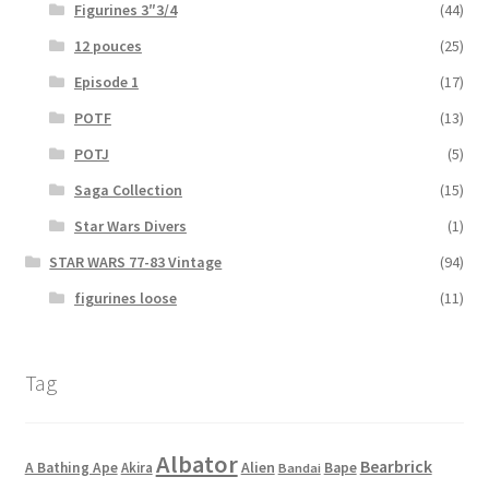
Figurines 3″3/4
(44)
12 pouces
(25)
Episode 1
(17)
POTF
(13)
POTJ
(5)
Saga Collection
(15)
Star Wars Divers
(1)
STAR WARS 77-83 Vintage
(94)
figurines loose
(11)
Tag
Albator
Bearbrick
Alien
A Bathing Ape
Akira
Bape
Bandai