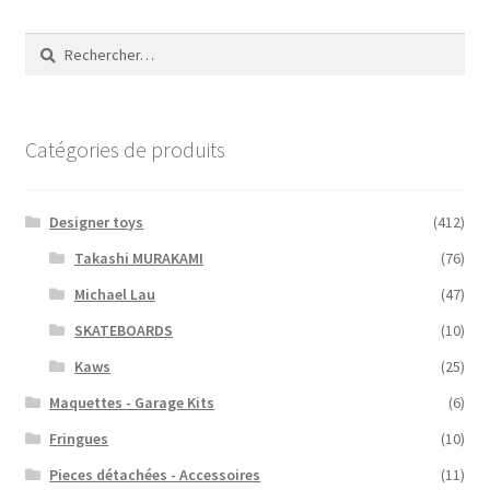
plus
ancien
Rechercher :
Catégories de produits
Designer toys
(412)
Takashi MURAKAMI
(76)
Michael Lau
(47)
SKATEBOARDS
(10)
Kaws
(25)
Maquettes - Garage Kits
(6)
Fringues
(10)
Pieces détachées - Accessoires
(11)