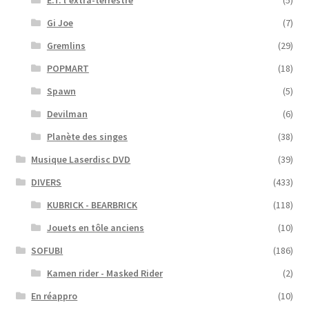
Gi Joe
(7)
Gremlins
(29)
POPMART
(18)
Spawn
(5)
Devilman
(6)
Planète des singes
(38)
Musique Laserdisc DVD
(39)
DIVERS
(433)
KUBRICK - BEARBRICK
(118)
Jouets en tôle anciens
(10)
SOFUBI
(186)
Kamen rider - Masked Rider
(2)
En réappro
(10)