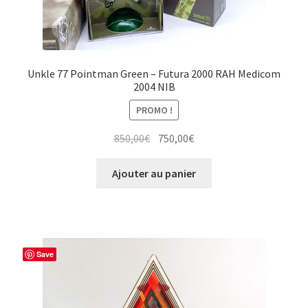
Unkle 77 Pointman Green – Futura 2000 RAH Medicom
2004 NIB
PROMO !
Le
Le
850,00
€
750,00
€
prix
prix
initial
actuel
Ajouter au panier
était :
est :
850,00€.
750,00€.
Save