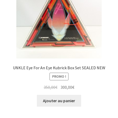
UNKLE Eye For An Eye Kubrick Box Set SEALED NEW
PROMO !
Le
Le
350,00
€
300,00
€
prix
prix
initial
actuel
Ajouter au panier
était :
est :
350,00€.
300,00€.