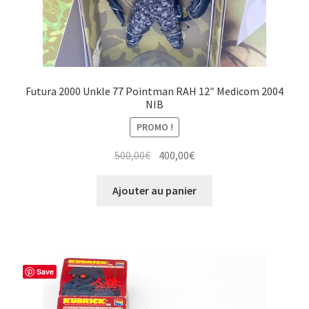
Futura 2000 Unkle 77 Pointman RAH 12″ Medicom 2004
NIB
PROMO !
Le
Le
500,00
€
400,00
€
prix
prix
initial
actuel
Ajouter au panier
était :
est :
500,00€.
400,00€.
Save