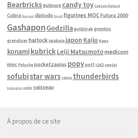
Bearbricks
candy toy
Bullmark
Captain Harlock
figurines MOC
Cobra
diplodo
Futura 2000
Die-cast
Droid
Gashapon
Godzilla
goldorak
gremlins
japon
Kaiju
harlock
grendizer
Iwakura
Kaws
kubrick
konami
Leiji Matsumoto
medicom
popy
moc
pocketzaurus
potf
Peluche
sentai
r2d2
sofubi
star wars
thunderbirds
takara
vaisseau
unkle
tokusatsu
À propos de ce site