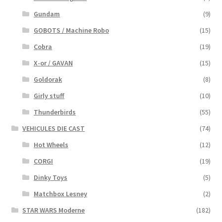
Gundam
(9)
GOBOTS / Machine Robo
(15)
Cobra
(19)
X-or / GAVAN
(15)
Goldorak
(8)
Girly stuff
(10)
Thunderbirds
(55)
VEHICULES DIE CAST
(74)
Hot Wheels
(12)
CORGI
(19)
Dinky Toys
(5)
Matchbox Lesney
(2)
STAR WARS Moderne
(182)