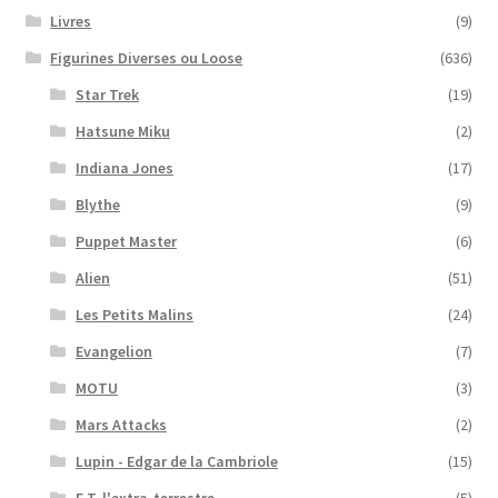
Livres
(9)
Figurines Diverses ou Loose
(636)
Star Trek
(19)
Hatsune Miku
(2)
Indiana Jones
(17)
Blythe
(9)
Puppet Master
(6)
Alien
(51)
Les Petits Malins
(24)
Evangelion
(7)
MOTU
(3)
Mars Attacks
(2)
Lupin - Edgar de la Cambriole
(15)
E.T. l'extra-terrestre
(5)