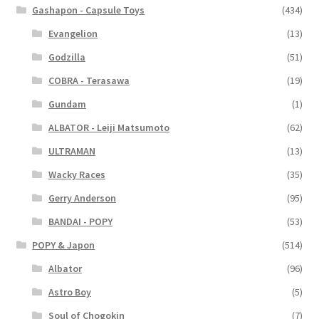
Gashapon - Capsule Toys
(434)
Evangelion
(13)
Godzilla
(51)
COBRA - Terasawa
(19)
Gundam
(1)
ALBATOR - Leiji Matsumoto
(62)
ULTRAMAN
(13)
Wacky Races
(35)
Gerry Anderson
(95)
BANDAI - POPY
(53)
POPY & Japon
(514)
Albator
(96)
Astro Boy
(5)
Soul of Chogokin
(7)