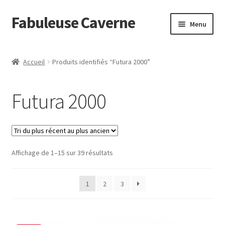
Fabuleuse Caverne
Aller
Aller
Menu
à
au
la
contenu
Accueil
navigation
Accueil
Produits identifiés “Futura 2000”
Ouvrir
En boutique
le
Futura 2000
menu
Superflat Museum Murakami
enfant
En réapprovisionnement
Trié
Affichage de 1–15 sur 39 résultats
du
plus
1
2
3
récent
au
plus
ancien