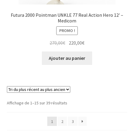
Futura 2000 Pointman UNKLE 77 Real Action Hero 12′ –
Medicom
PROMO !
Le
Le
270,00
€
220,00
€
prix
prix
initial
actuel
Ajouter au panier
était :
est :
270,00€.
220,00€.
Trié
Affichage de 1–15 sur 39 résultats
du
plus
1
2
3
récent
au