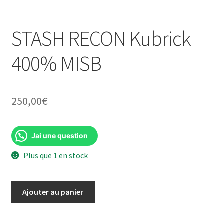
STASH RECON Kubrick
400% MISB
250,00
€
Jai une question
Plus que 1 en stock
quantité
Ajouter au panier
de
STASH