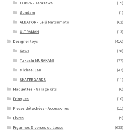
COBRA - Terasawa
(19)
Gundam
(1)
ALBATOR - Leiji Matsumoto
(62)
ULTRAMAN
(13)
Designer toys
(416)
Kaws
(28)
Takashi MURAKAMI
(77)
Michael Lau
(47)
SKATEBOARDS
(11)
Maquettes - Garage Kits
(6)
Fringues
(10)
Pieces détachées - Accessoires
(11)
Livres
(9)
Figurines Diverses ou Loose
(638)