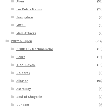
Alien
(52)
Les Petits Malins
(24)
Evangelion
(7)
MOTU
(3)
Mars Attacks
(2)
POPY & Japon
(514)
GOBOTS / Machine Robo
(15)
Cobra
(19)
X-or / GAVAN
(15)
Goldorak
(8)
Albator
(96)
Astro Boy
(5)
Soul of Chogokin
(7)
Gundam
(9)