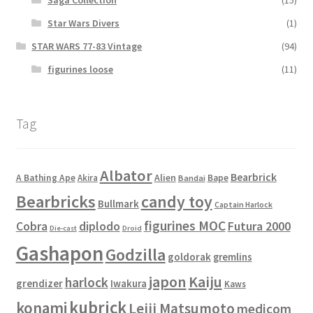
Star Wars Divers
(1)
STAR WARS 77-83 Vintage
(94)
figurines loose
(11)
Tag
Albator
Bearbrick
Alien
A Bathing Ape
Akira
Bape
Bandai
Bearbricks
candy toy
Bullmark
Captain Harlock
figurines MOC
Cobra
diplodo
Futura 2000
Die-cast
Droid
Gashapon
Godzilla
goldorak
gremlins
japon
Kaiju
harlock
grendizer
Iwakura
Kaws
kubrick
konami
Leiji Matsumoto
medicom