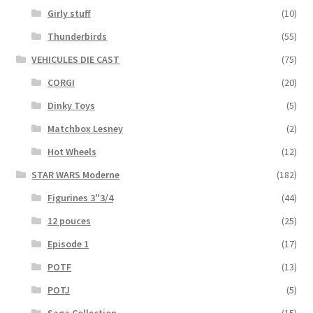
Girly stuff
(10)
Thunderbirds
(55)
VEHICULES DIE CAST
(75)
CORGI
(20)
Dinky Toys
(5)
Matchbox Lesney
(2)
Hot Wheels
(12)
STAR WARS Moderne
(182)
Figurines 3″3/4
(44)
12 pouces
(25)
Episode 1
(17)
POTF
(13)
POTJ
(5)
Saga Collection
(15)