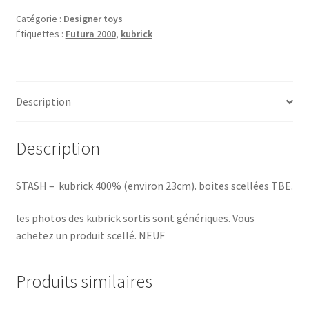
RECON
Kubrick
Catégorie :
Designer toys
Étiquettes :
Futura 2000
,
kubrick
400%
MISB
Description
Description
STASH – kubrick 400% (environ 23cm). boites scellées TBE.
les photos des kubrick sortis sont génériques. Vous
achetez un produit scellé. NEUF
Produits similaires