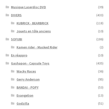
Musique Laserdisc DVD
(39)
DIVERS
(433)
KUBRICK - BEARBRICK
(118)
Jouets en tôle anciens
(10)
SOFUBI
(186)
Kamen rider - Masked Rider
(2)
En réappro
(10)
Gashapon - Capsule Toys
(435)
Wacky Races
(36)
Gerry Anderson
(95)
BANDAI - POPY
(53)
Evangelion
(13)
Godzilla
(51)