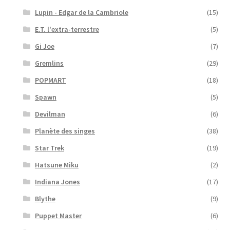
Lupin - Edgar de la Cambriole
(15)
E.T. l'extra-terrestre
(5)
Gi Joe
(7)
Gremlins
(29)
POPMART
(18)
Spawn
(5)
Devilman
(6)
Planète des singes
(38)
Star Trek
(19)
Hatsune Miku
(2)
Indiana Jones
(17)
Blythe
(9)
Puppet Master
(6)