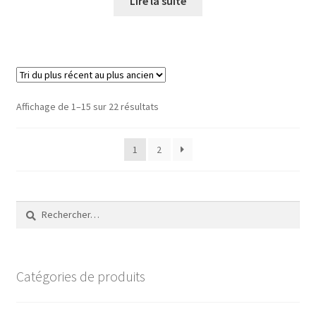
Lire la suite
Trié
Affichage de 1–15 sur 22 résultats
du
plus
1
2
récent
au
plus
ancien
Rechercher :
Catégories de produits