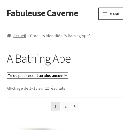
Fabuleuse Caverne
Aller
Aller
Menu
à
au
la
contenu
Accueil
navigation
Accueil
Produits identifiés “A Bathing Ape”
Ouvrir
En boutique
le
A Bathing Ape
menu
Superflat Museum Murakami
enfant
En réapprovisionnement
Trié
Affichage de 1–15 sur 22 résultats
du
plus
1
2
récent
au
plus
ancien