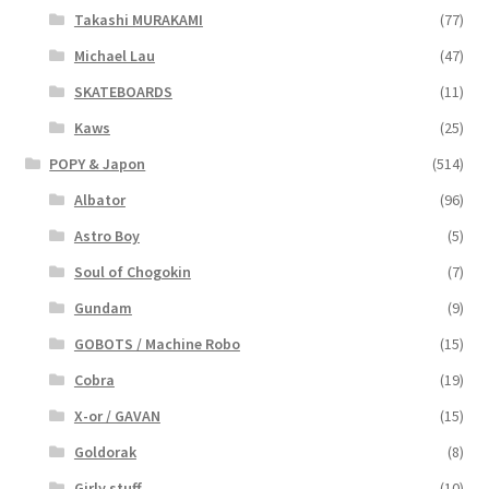
Takashi MURAKAMI
(77)
Michael Lau
(47)
SKATEBOARDS
(11)
Kaws
(25)
POPY & Japon
(514)
Albator
(96)
Astro Boy
(5)
Soul of Chogokin
(7)
Gundam
(9)
GOBOTS / Machine Robo
(15)
Cobra
(19)
X-or / GAVAN
(15)
Goldorak
(8)
Girly stuff
(10)