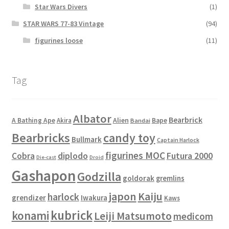
Star Wars Divers
(1)
STAR WARS 77-83 Vintage
(94)
figurines loose
(11)
Tag
Albator
Bearbrick
Alien
A Bathing Ape
Akira
Bape
Bandai
Bearbricks
candy toy
Bullmark
Captain Harlock
figurines MOC
Cobra
diplodo
Futura 2000
Die-cast
Droid
Gashapon
Godzilla
goldorak
gremlins
japon
Kaiju
harlock
grendizer
Iwakura
Kaws
kubrick
konami
Leiji Matsumoto
medicom