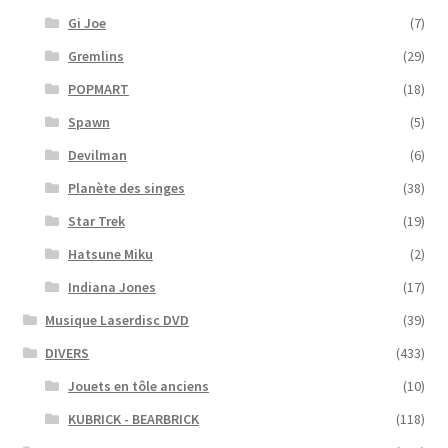
Gi Joe
(7)
Gremlins
(29)
POPMART
(18)
Spawn
(5)
Devilman
(6)
Planète des singes
(38)
Star Trek
(19)
Hatsune Miku
(2)
Indiana Jones
(17)
Musique Laserdisc DVD
(39)
DIVERS
(433)
Jouets en tôle anciens
(10)
KUBRICK - BEARBRICK
(118)