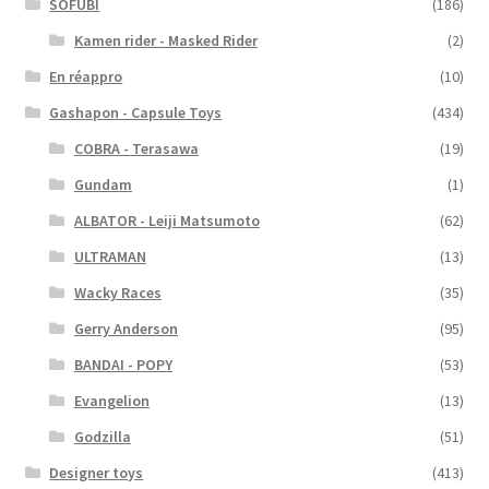
SOFUBI
(186)
Kamen rider - Masked Rider
(2)
En réappro
(10)
Gashapon - Capsule Toys
(434)
COBRA - Terasawa
(19)
Gundam
(1)
ALBATOR - Leiji Matsumoto
(62)
ULTRAMAN
(13)
Wacky Races
(35)
Gerry Anderson
(95)
BANDAI - POPY
(53)
Evangelion
(13)
Godzilla
(51)
Designer toys
(413)