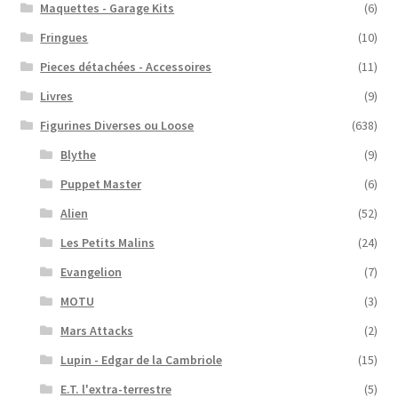
Maquettes - Garage Kits
(6)
Fringues
(10)
Pieces détachées - Accessoires
(11)
Livres
(9)
Figurines Diverses ou Loose
(638)
Blythe
(9)
Puppet Master
(6)
Alien
(52)
Les Petits Malins
(24)
Evangelion
(7)
MOTU
(3)
Mars Attacks
(2)
Lupin - Edgar de la Cambriole
(15)
E.T. l'extra-terrestre
(5)