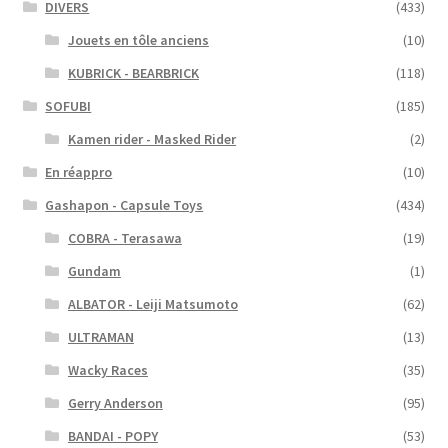
DIVERS
(433)
Jouets en tôle anciens
(10)
KUBRICK - BEARBRICK
(118)
SOFUBI
(185)
Kamen rider - Masked Rider
(2)
En réappro
(10)
Gashapon - Capsule Toys
(434)
COBRA - Terasawa
(19)
Gundam
(1)
ALBATOR - Leiji Matsumoto
(62)
ULTRAMAN
(13)
Wacky Races
(35)
Gerry Anderson
(95)
BANDAI - POPY
(53)