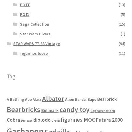
POTF
(13)
POTJ
(5)
Saga Collection
(15)
Star Wars Divers
(1)
STAR WARS 77-83 Vintage
(94)
figurines loose
(11)
Tag
Albator
Bearbrick
Alien
A Bathing Ape
Akira
Bape
Bandai
Bearbricks
candy toy
Bullmark
Captain Harlock
figurines MOC
Cobra
diplodo
Futura 2000
Die-cast
Droid
Gashapon
Godzilla