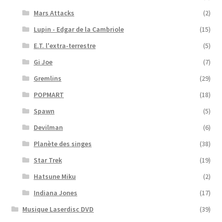
Mars Attacks
(2)
Lupin - Edgar de la Cambriole
(15)
E.T. l'extra-terrestre
(5)
Gi Joe
(7)
Gremlins
(29)
POPMART
(18)
Spawn
(5)
Devilman
(6)
Planète des singes
(38)
Star Trek
(19)
Hatsune Miku
(2)
Indiana Jones
(17)
Musique Laserdisc DVD
(39)