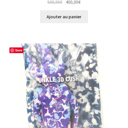
Le
Le
500,00
€
400,00
€
prix
prix
initial
actuel
Ajouter au panier
était :
est :
500,00€.
400,00€.
Save