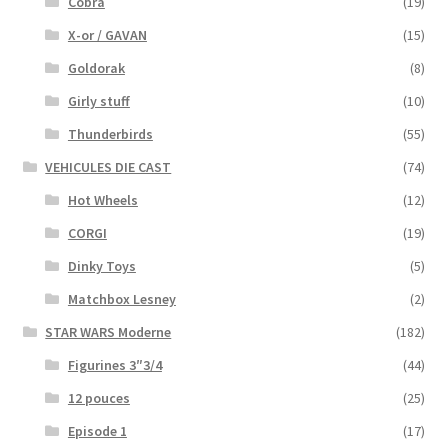
Cobra
(19)
X-or / GAVAN
(15)
Goldorak
(8)
Girly stuff
(10)
Thunderbirds
(55)
VEHICULES DIE CAST
(74)
Hot Wheels
(12)
CORGI
(19)
Dinky Toys
(5)
Matchbox Lesney
(2)
STAR WARS Moderne
(182)
Figurines 3″3/4
(44)
12 pouces
(25)
Episode 1
(17)