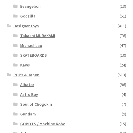
Evangelion
(13)
Godzilla
(51)
Designer toys
(411)
Takashi MURAKAMI
(76)
Michael Lau
(47)
SKATEBOARDS
(10)
Kaws
(24)
POPY & Japon
(513)
Albator
(96)
Astro Boy
(4)
Soul of Chogokin
(7)
Gundam
(9)
GOBOTS / Machine Robo
(15)