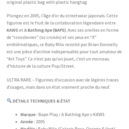
original plastic bag with plastic hangtag
Plongez en 2005, l’âge d’or du streetwear japonais. Cette
figurine est le fruit de la collaboration légendaire entre
KAWS
et
A Bathing Ape (BAPE)
. Avec ses oreilles en forme
de “crossbones” (os croisés) et ses yeux en “X”
emblématiques, ce Baby Milo revisité par Brian Donnelly
est une pièce d’archive indispensable pour tout amateur de
“Art Toys”. Ce n’est pas qu’un jouet, c’est un morceau
d’histoire de la culture Pop/Street.
ULTRA RARE – Figurines d’occasion avec de légères traces
d’usages, mais dans un état vraiment proche du neuf.
DÉTAILS TECHNIQUES & ÉTAT
Marque :
Bape Play / A Bathing Ape x KAWS
Année :
2005
Modèle :
Baby Milo (Coloris Rose-Orange & Vert)