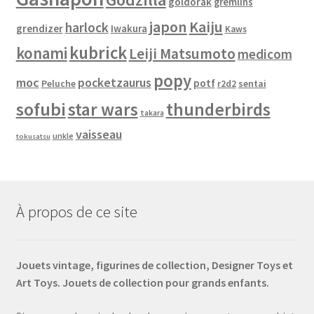
goldorak
gremlins
japon
Kaiju
harlock
grendizer
Iwakura
Kaws
kubrick
konami
Leiji Matsumoto
medicom
popy
moc
pocketzaurus
potf
Peluche
sentai
r2d2
sofubi
star wars
thunderbirds
takara
vaisseau
unkle
tokusatsu
À propos de ce site
Jouets vintage, figurines de collection, Designer Toys et
Art Toys. Jouets de collection pour grands enfants.