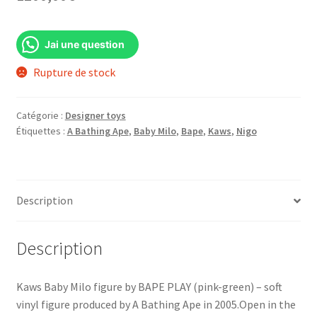
Jai une question
Rupture de stock
Catégorie :
Designer toys
Étiquettes :
A Bathing Ape
,
Baby Milo
,
Bape
,
Kaws
,
Nigo
Description
Description
Kaws Baby Milo figure by BAPE PLAY (pink-green) – soft
vinyl figure produced by A Bathing Ape in 2005.Open in the