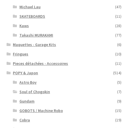
Michael Lau
(47)
SKATEBOARDS
(11)
Kaws
(28)
Takashi MURAKAMI
(77)
Maquettes - Garage Kits
(6)
Fringues
(10)
Pieces détachées - Accessoires
(11)
POPY & Japon
(514)
Astro Boy
(5)
Soul of Chogokin
(7)
Gundam
(9)
GOBOTS / Machine Robo
(15)
Cobra
(19)