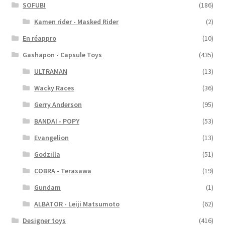
SOFUBI
(186)
Kamen rider - Masked Rider
(2)
En réappro
(10)
Gashapon - Capsule Toys
(435)
ULTRAMAN
(13)
Wacky Races
(36)
Gerry Anderson
(95)
BANDAI - POPY
(53)
Evangelion
(13)
Godzilla
(51)
COBRA - Terasawa
(19)
Gundam
(1)
ALBATOR - Leiji Matsumoto
(62)
Designer toys
(416)