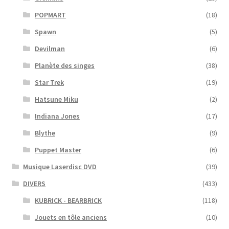
POPMART
(18)
Spawn
(5)
Devilman
(6)
Planète des singes
(38)
Star Trek
(19)
Hatsune Miku
(2)
Indiana Jones
(17)
Blythe
(9)
Puppet Master
(6)
Musique Laserdisc DVD
(39)
DIVERS
(433)
KUBRICK - BEARBRICK
(118)
Jouets en tôle anciens
(10)