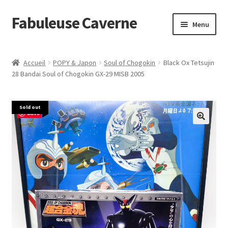
Fabuleuse Caverne
Aller
Aller
Menu
à
au
la
contenu
Accueil
navigation
Accueil
POPY & Japon
Soul of Chogokin
Black Ox Tetsujin
Ouvrir
28 Bandai Soul of Chogokin GX-29 MISB 2005
En boutique
le
menu
Superflat Museum Murakami
Sold out
enfant
Save
En réapprovisionnement