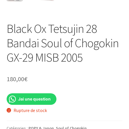
Black Ox Tetsujin 28
Bandai Soul of Chogokin
GX-29 MISB 2005
180,00
€
Jai une question
Rupture de stock
Catégories :
POPY & Japon
,
Soul of Chogokin