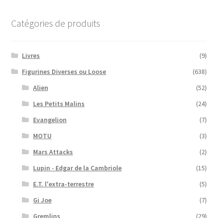
Catégories de produits
Livres
(9)
Figurines Diverses ou Loose
(638)
Alien
(52)
Les Petits Malins
(24)
Evangelion
(7)
MOTU
(3)
Mars Attacks
(2)
Lupin - Edgar de la Cambriole
(15)
E.T. l'extra-terrestre
(5)
Gi Joe
(7)
Gremlins
(29)