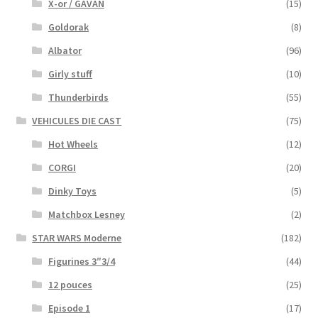
X-or / GAVAN
(15)
Goldorak
(8)
Albator
(96)
Girly stuff
(10)
Thunderbirds
(55)
VEHICULES DIE CAST
(75)
Hot Wheels
(12)
CORGI
(20)
Dinky Toys
(5)
Matchbox Lesney
(2)
STAR WARS Moderne
(182)
Figurines 3″3/4
(44)
12 pouces
(25)
Episode 1
(17)