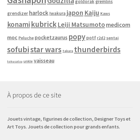
Godzilla
goldorak
gremlins
japon
Kaiju
harlock
grendizer
Iwakura
Kaws
kubrick
konami
Leiji Matsumoto
medicom
popy
moc
pocketzaurus
potf
Peluche
sentai
r2d2
sofubi
star wars
thunderbirds
takara
vaisseau
unkle
tokusatsu
À propos de ce site
Jouets vintage, figurines de collection, Designer Toys et
Art Toys. Jouets de collection pour grands enfants.