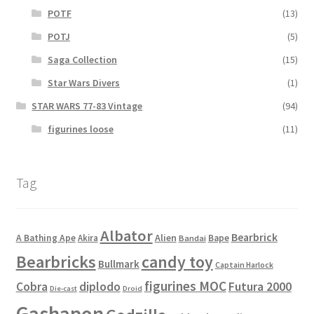
POTF
(13)
POTJ
(5)
Saga Collection
(15)
Star Wars Divers
(1)
STAR WARS 77-83 Vintage
(94)
figurines loose
(11)
Tag
Albator
Bearbrick
Alien
A Bathing Ape
Akira
Bape
Bandai
Bearbricks
candy toy
Bullmark
Captain Harlock
figurines MOC
Cobra
diplodo
Futura 2000
Die-cast
Droid
Gashapon