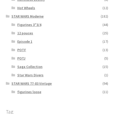
Hot Wheels
(12)
STAR WARS Moderne
(182)
Figurines 3″3/4
(44)
12 pouces
(25)
Episode 1
(17)
POTF
(13)
POTJ
(5)
Saga Collection
(15)
Star Wars Divers
(1)
STAR WARS 77-83 Vintage
(94)
figurines loose
(11)
Tag