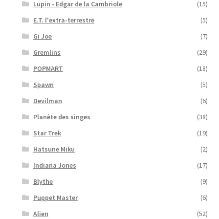
Lupin - Edgar de la Cambriole
(15)
E.T. l'extra-terrestre
(5)
Gi Joe
(7)
Gremlins
(29)
POPMART
(18)
Spawn
(5)
Devilman
(6)
Planète des singes
(38)
Star Trek
(19)
Hatsune Miku
(2)
Indiana Jones
(17)
Blythe
(9)
Puppet Master
(6)
Alien
(52)