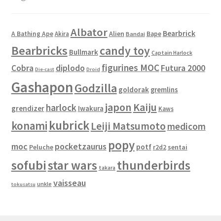
Albator
Bearbrick
Alien
A Bathing Ape
Akira
Bape
Bandai
Bearbricks
candy toy
Bullmark
Captain Harlock
figurines MOC
Cobra
diplodo
Futura 2000
Die-cast
Droid
Gashapon
Godzilla
goldorak
gremlins
japon
Kaiju
harlock
grendizer
Iwakura
Kaws
kubrick
konami
Leiji Matsumoto
medicom
popy
moc
pocketzaurus
potf
Peluche
sentai
r2d2
sofubi
star wars
thunderbirds
takara
vaisseau
unkle
tokusatsu