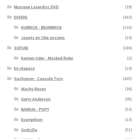
Musique Laserdisc DVD
(39)
DIVERS
(433)
KUBRICK - BEARBRICK
(118)
Jouets en tôle anciens
(10)
SOFUBI
(186)
Kamen rider - Masked Rider
(2)
En réappro
(10)
Gashapon - Capsule Toys
(435)
Wacky Races
(36)
Gerry Anderson
(95)
BANDAI - POPY
(53)
Evangelion
(13)
Godzilla
(51)