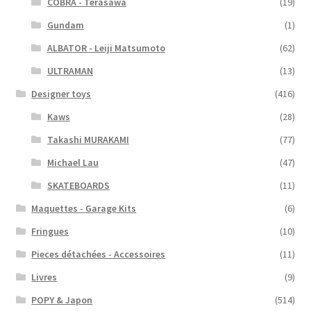
COBRA - Terasawa
(19)
Gundam
(1)
ALBATOR - Leiji Matsumoto
(62)
ULTRAMAN
(13)
Designer toys
(416)
Kaws
(28)
Takashi MURAKAMI
(77)
Michael Lau
(47)
SKATEBOARDS
(11)
Maquettes - Garage Kits
(6)
Fringues
(10)
Pieces détachées - Accessoires
(11)
Livres
(9)
POPY & Japon
(514)