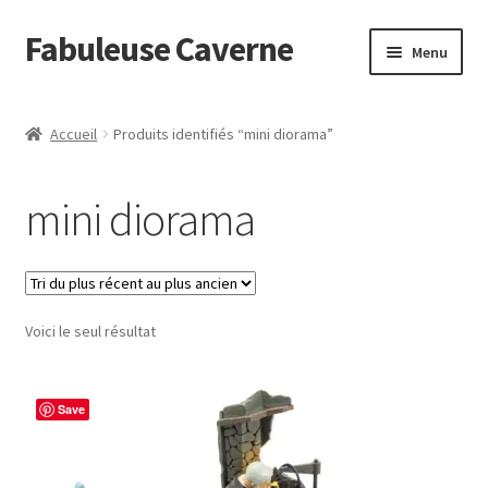
Fabuleuse Caverne
Aller
Aller
Menu
à
au
la
contenu
Accueil
navigation
Accueil
Produits identifiés “mini diorama”
Ouvrir
En boutique
le
mini diorama
menu
Superflat Museum Murakami
enfant
En réapprovisionnement
Voici le seul résultat
Save