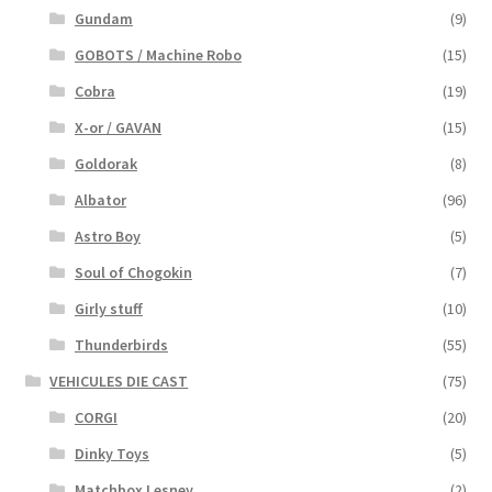
Gundam
(9)
GOBOTS / Machine Robo
(15)
Cobra
(19)
X-or / GAVAN
(15)
Goldorak
(8)
Albator
(96)
Astro Boy
(5)
Soul of Chogokin
(7)
Girly stuff
(10)
Thunderbirds
(55)
VEHICULES DIE CAST
(75)
CORGI
(20)
Dinky Toys
(5)
Matchbox Lesney
(2)