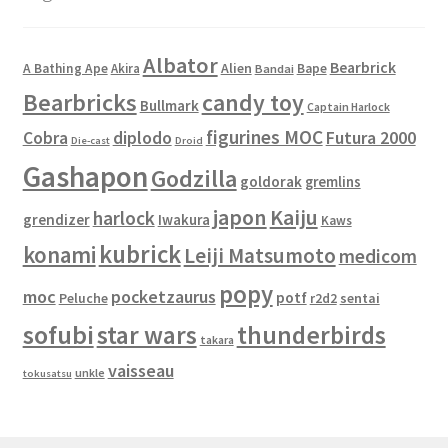
Albator
Bearbrick
Alien
A Bathing Ape
Akira
Bape
Bandai
Bearbricks
candy toy
Bullmark
Captain Harlock
figurines MOC
Cobra
diplodo
Futura 2000
Die-cast
Droid
Gashapon
Godzilla
goldorak
gremlins
japon
Kaiju
harlock
grendizer
Iwakura
Kaws
kubrick
konami
Leiji Matsumoto
medicom
popy
moc
pocketzaurus
potf
Peluche
sentai
r2d2
sofubi
star wars
thunderbirds
takara
vaisseau
unkle
tokusatsu