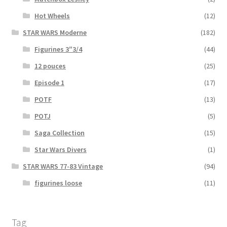
Hot Wheels
(12)
STAR WARS Moderne
(182)
Figurines 3″3/4
(44)
12 pouces
(25)
Episode 1
(17)
POTF
(13)
POTJ
(5)
Saga Collection
(15)
Star Wars Divers
(1)
STAR WARS 77-83 Vintage
(94)
figurines loose
(11)
Tag