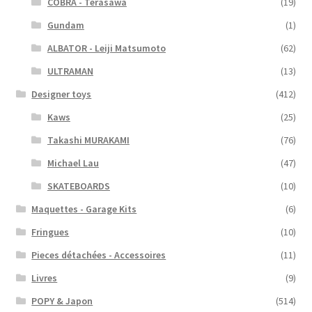
COBRA - Terasawa
(19)
Gundam
(1)
ALBATOR - Leiji Matsumoto
(62)
ULTRAMAN
(13)
Designer toys
(412)
Kaws
(25)
Takashi MURAKAMI
(76)
Michael Lau
(47)
SKATEBOARDS
(10)
Maquettes - Garage Kits
(6)
Fringues
(10)
Pieces détachées - Accessoires
(11)
Livres
(9)
POPY & Japon
(514)