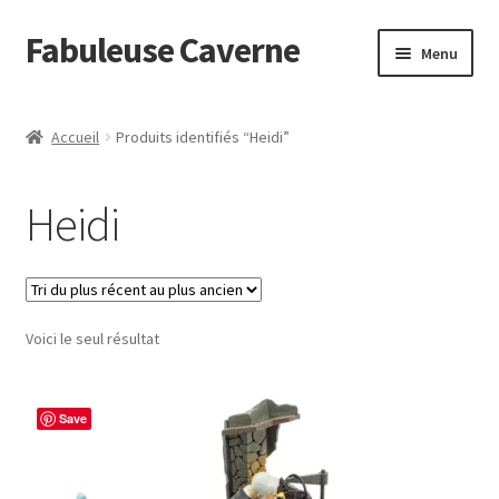
Fabuleuse Caverne
Aller
Aller
Menu
à
au
la
contenu
Accueil
navigation
Accueil
Produits identifiés “Heidi”
Ouvrir
En boutique
le
Heidi
menu
Superflat Museum Murakami
enfant
En réapprovisionnement
Voici le seul résultat
Save