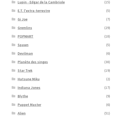
Lupin - Edgar de la Cambriole
(15)
E.T. l'extra-terrestre
(5)
Gi Joe
(7)
Gremlins
(29)
POPMART
(18)
Spawn
(5)
Devilman
(6)
Planète des singes
(38)
Star Trek
(19)
Hatsune Miku
(2)
Indiana Jones
(17)
Blythe
(9)
Puppet Master
(6)
Alien
(51)