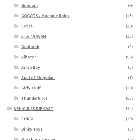
Gundam
(9)
GOBOTS / Machine Robo
(15)
Cobra
(19)
X-or / GAVAN
(15)
Goldorak
(8)
Albator
(96)
Astro Boy
(5)
Soul of Chogokin
(7)
Girly stuff
(10)
Thunderbirds
(55)
VEHICULES DIE CAST
(74)
CORGI
(19)
Dinky Toys
(5)
Matchbox Lesney
(2)