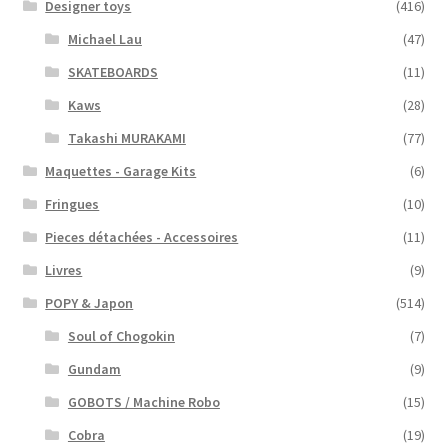
Designer toys
(416)
Michael Lau
(47)
SKATEBOARDS
(11)
Kaws
(28)
Takashi MURAKAMI
(77)
Maquettes - Garage Kits
(6)
Fringues
(10)
Pieces détachées - Accessoires
(11)
Livres
(9)
POPY & Japon
(514)
Soul of Chogokin
(7)
Gundam
(9)
GOBOTS / Machine Robo
(15)
Cobra
(19)