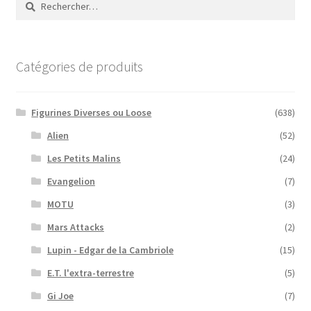
récent
au
plus
ancien
Catégories de produits
Figurines Diverses ou Loose
(638)
Alien
(52)
Les Petits Malins
(24)
Evangelion
(7)
MOTU
(3)
Mars Attacks
(2)
Lupin - Edgar de la Cambriole
(15)
E.T. l'extra-terrestre
(5)
Gi Joe
(7)