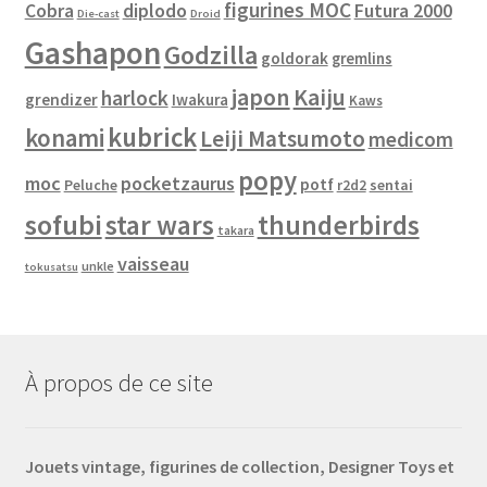
figurines MOC
Cobra
diplodo
Futura 2000
Die-cast
Droid
Gashapon
Godzilla
goldorak
gremlins
japon
Kaiju
harlock
grendizer
Iwakura
Kaws
kubrick
konami
Leiji Matsumoto
medicom
popy
moc
pocketzaurus
potf
Peluche
sentai
r2d2
sofubi
star wars
thunderbirds
takara
vaisseau
unkle
tokusatsu
À propos de ce site
Jouets vintage, figurines de collection, Designer Toys et