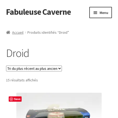
Fabuleuse Caverne
Aller
Aller
Menu
à
au
la
contenu
Accueil
navigation
Accueil
Produits identifiés “Droid”
Ouvrir
En boutique
le
Droid
menu
Superflat Museum Murakami
enfant
En réapprovisionnement
Trié
15 résultats affichés
du
plus
récent
Save
au
plus
ancien