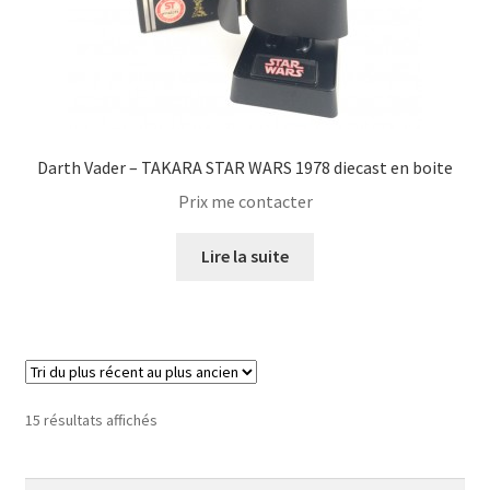
Darth Vader – TAKARA STAR WARS 1978 diecast en boite
Prix me contacter
Lire la suite
Trié
15 résultats affichés
du
plus
Rechercher :