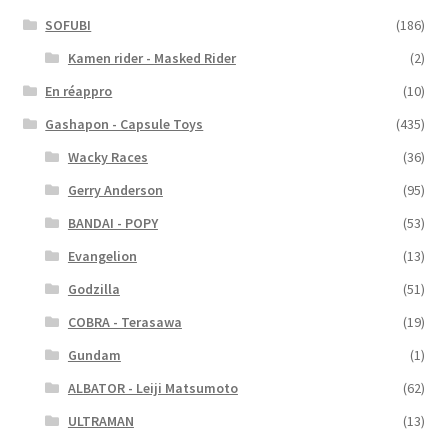
SOFUBI
(186)
Kamen rider - Masked Rider
(2)
En réappro
(10)
Gashapon - Capsule Toys
(435)
Wacky Races
(36)
Gerry Anderson
(95)
BANDAI - POPY
(53)
Evangelion
(13)
Godzilla
(51)
COBRA - Terasawa
(19)
Gundam
(1)
ALBATOR - Leiji Matsumoto
(62)
ULTRAMAN
(13)