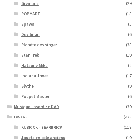
Gremlins
(29)
POPMART
(18)
Spawn
(5)
Devilman
(6)
Planète des singes
(38)
Star Trek
(19)
Hatsune Miku
(2)
Indiana Jones
(17)
Blythe
(9)
Puppet Master
(6)
Musique Laserdisc DVD
(39)
DIVERS
(433)
KUBRICK - BEARBRICK
(118)
Jouets en tôle anciens
(10)