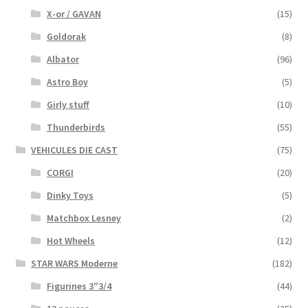
X-or / GAVAN
(15)
Goldorak
(8)
Albator
(96)
Astro Boy
(5)
Girly stuff
(10)
Thunderbirds
(55)
VEHICULES DIE CAST
(75)
CORGI
(20)
Dinky Toys
(5)
Matchbox Lesney
(2)
Hot Wheels
(12)
STAR WARS Moderne
(182)
Figurines 3″3/4
(44)