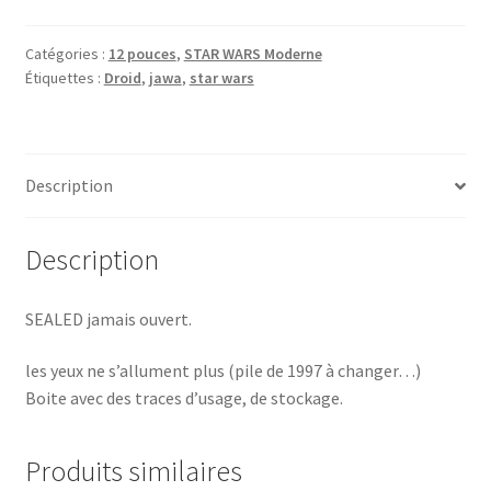
Action
Collection
Catégories :
12 pouces
,
STAR WARS Moderne
Étiquettes :
Droid
,
jawa
,
star wars
Kenner
1997
MISB
Description
Description
SEALED jamais ouvert.
les yeux ne s’allument plus (pile de 1997 à changer…)
Boite avec des traces d’usage, de stockage.
Produits similaires