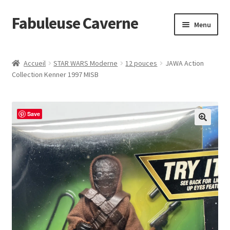
Fabuleuse Caverne
Aller
Aller
Menu
à
au
la
contenu
Accueil
navigation
Accueil
STAR WARS Moderne
12 pouces
JAWA Action
Ouvrir
Collection Kenner 1997 MISB
En boutique
le
menu
Superflat Museum Murakami
enfant
Save
En réapprovisionnement