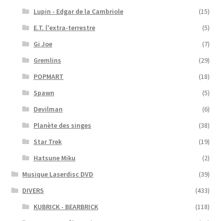
Lupin - Edgar de la Cambriole
(15)
E.T. l'extra-terrestre
(5)
Gi Joe
(7)
Gremlins
(29)
POPMART
(18)
Spawn
(5)
Devilman
(6)
Planète des singes
(38)
Star Trek
(19)
Hatsune Miku
(2)
Musique Laserdisc DVD
(39)
DIVERS
(433)
KUBRICK - BEARBRICK
(118)