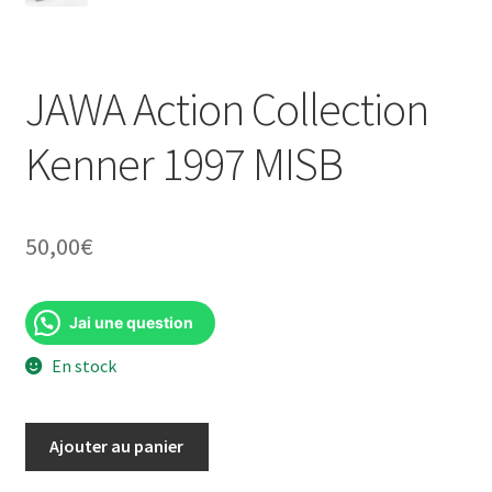
JAWA Action Collection
Kenner 1997 MISB
50,00
€
Jai une question
En stock
quantité
Ajouter au panier
de
JAWA