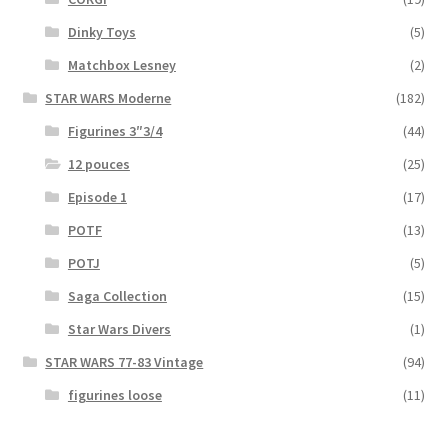
Dinky Toys
(5)
Matchbox Lesney
(2)
STAR WARS Moderne
(182)
Figurines 3″3/4
(44)
12 pouces
(25)
Episode 1
(17)
POTF
(13)
POTJ
(5)
Saga Collection
(15)
Star Wars Divers
(1)
STAR WARS 77-83 Vintage
(94)
figurines loose
(11)