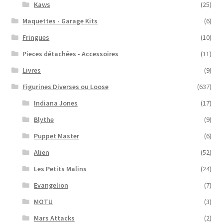
Kaws
(25)
Maquettes - Garage Kits
(6)
Fringues
(10)
Pieces détachées - Accessoires
(11)
Livres
(9)
Figurines Diverses ou Loose
(637)
Indiana Jones
(17)
Blythe
(9)
Puppet Master
(6)
Alien
(52)
Les Petits Malins
(24)
Evangelion
(7)
MOTU
(3)
Mars Attacks
(2)