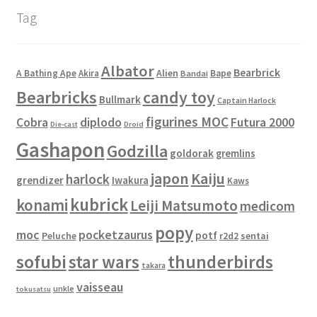
Tag
Albator
Bearbrick
Alien
A Bathing Ape
Akira
Bape
Bandai
Bearbricks
candy toy
Bullmark
Captain Harlock
figurines MOC
Cobra
diplodo
Futura 2000
Die-cast
Droid
Gashapon
Godzilla
goldorak
gremlins
japon
Kaiju
harlock
grendizer
Iwakura
Kaws
kubrick
konami
Leiji Matsumoto
medicom
popy
moc
pocketzaurus
potf
Peluche
sentai
r2d2
sofubi
star wars
thunderbirds
takara
vaisseau
unkle
tokusatsu