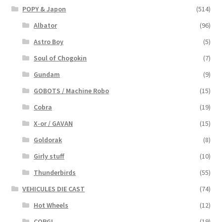
POPY & Japon
(514)
Albator
(96)
Astro Boy
(5)
Soul of Chogokin
(7)
Gundam
(9)
GOBOTS / Machine Robo
(15)
Cobra
(19)
X-or / GAVAN
(15)
Goldorak
(8)
Girly stuff
(10)
Thunderbirds
(55)
VEHICULES DIE CAST
(74)
Hot Wheels
(12)
CORGI
(19)