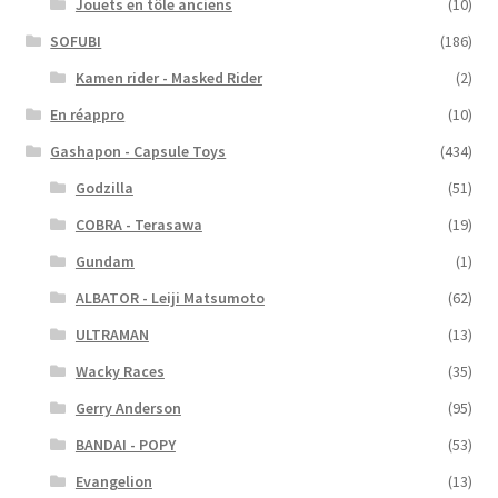
Jouets en tôle anciens
(10)
SOFUBI
(186)
Kamen rider - Masked Rider
(2)
En réappro
(10)
Gashapon - Capsule Toys
(434)
Godzilla
(51)
COBRA - Terasawa
(19)
Gundam
(1)
ALBATOR - Leiji Matsumoto
(62)
ULTRAMAN
(13)
Wacky Races
(35)
Gerry Anderson
(95)
BANDAI - POPY
(53)
Evangelion
(13)