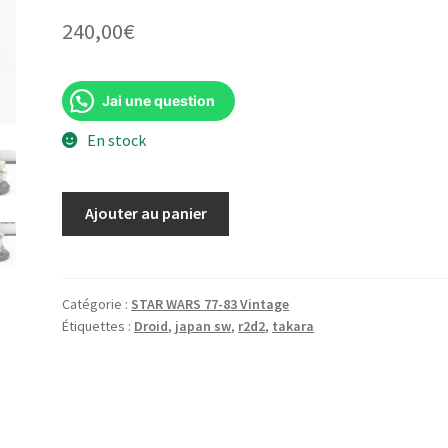
240,00
€
Jai une question
En stock
quantité
Ajouter au panier
de
R2-
D2
wind-
Catégorie :
STAR WARS 77-83 Vintage
Étiquettes :
Droid
,
japan sw
,
r2d2
,
takara
up
Star
Wars
TAKARA
1978