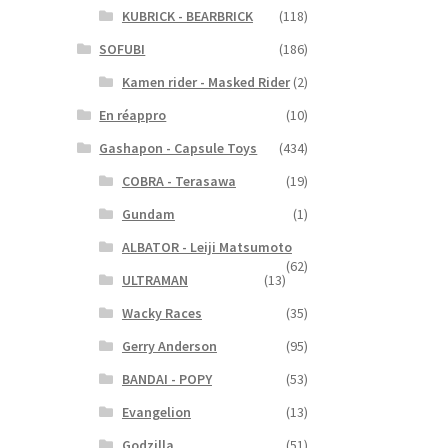
KUBRICK - BEARBRICK
(118)
SOFUBI
(186)
Kamen rider - Masked Rider
(2)
En réappro
(10)
Gashapon - Capsule Toys
(434)
COBRA - Terasawa
(19)
Gundam
(1)
ALBATOR - Leiji Matsumoto
(62)
ULTRAMAN
(13)
Wacky Races
(35)
Gerry Anderson
(95)
BANDAI - POPY
(53)
Evangelion
(13)
Godzilla
(51)