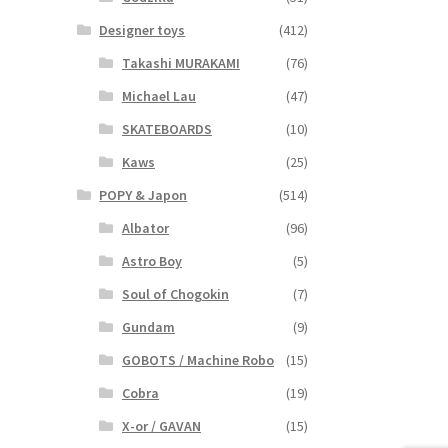
Designer toys
(412)
Takashi MURAKAMI
(76)
Michael Lau
(47)
SKATEBOARDS
(10)
Kaws
(25)
POPY & Japon
(514)
Albator
(96)
Astro Boy
(5)
Soul of Chogokin
(7)
Gundam
(9)
GOBOTS / Machine Robo
(15)
Cobra
(19)
X-or / GAVAN
(15)