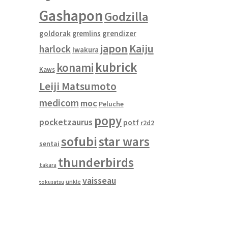
Gashapon
Godzilla
goldorak
gremlins
grendizer
japon
Kaiju
harlock
Iwakura
kubrick
konami
Kaws
Leiji Matsumoto
medicom
moc
Peluche
popy
pocketzaurus
potf
r2d2
sofubi
star wars
sentai
thunderbirds
takara
vaisseau
unkle
tokusatsu