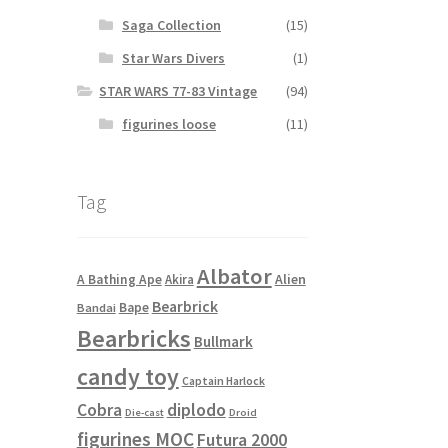
Saga Collection
(15)
Star Wars Divers
(1)
STAR WARS 77-83 Vintage
(94)
figurines loose
(11)
Tag
Albator
Alien
A Bathing Ape
Akira
Bearbrick
Bape
Bandai
Bearbricks
Bullmark
candy toy
Captain Harlock
Cobra
diplodo
Die-cast
Droid
figurines MOC
Futura 2000