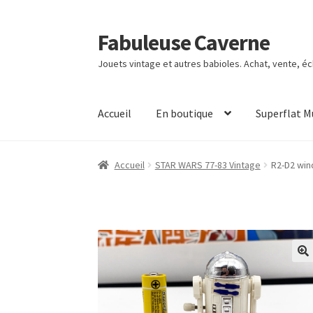
Fabuleuse Caverne
Aller
Aller
à
au
Jouets vintage et autres babioles. Achat, vente, é
la
contenu
navigation
Accueil
En boutique
Superflat 
Accueil
STAR WARS 77-83 Vintage
R2-D2 win