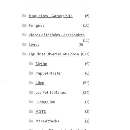
Maquettes - Garage Kits
(6)
Fringues
(10)
Pieces détachées - Accessoires
(11)
Livres
(9)
Figurines Diverses ou Loose
(637)
Blythe
(9)
Puppet Master
(6)
Alien
(52)
Les Petits Malins
(24)
Evangelion
(7)
MOTU
(3)
Mars Attacks
(2)