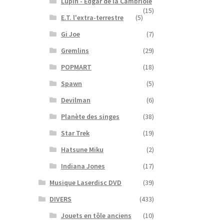
Lupin - Edgar de la Cambriole
(15)
E.T. l'extra-terrestre
(5)
Gi Joe
(7)
Gremlins
(29)
POPMART
(18)
Spawn
(5)
Devilman
(6)
Planète des singes
(38)
Star Trek
(19)
Hatsune Miku
(2)
Indiana Jones
(17)
Musique Laserdisc DVD
(39)
DIVERS
(433)
Jouets en tôle anciens
(10)