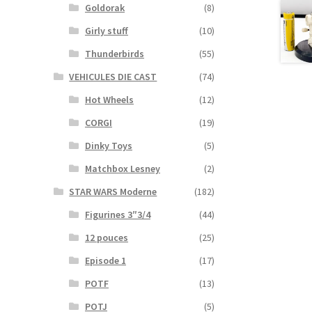
Goldorak
(8)
Girly stuff
(10)
Thunderbirds
(55)
VEHICULES DIE CAST
(74)
Hot Wheels
(12)
CORGI
(19)
Dinky Toys
(5)
Matchbox Lesney
(2)
STAR WARS Moderne
(182)
Figurines 3″3/4
(44)
12 pouces
(25)
Episode 1
(17)
POTF
(13)
POTJ
(5)