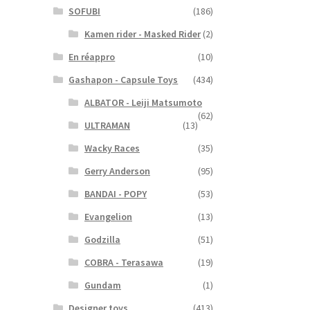
SOFUBI
(186)
Kamen rider - Masked Rider
(2)
En réappro
(10)
Gashapon - Capsule Toys
(434)
ALBATOR - Leiji Matsumoto
(62)
ULTRAMAN
(13)
Wacky Races
(35)
Gerry Anderson
(95)
BANDAI - POPY
(53)
Evangelion
(13)
Godzilla
(51)
COBRA - Terasawa
(19)
Gundam
(1)
Designer toys
(413)