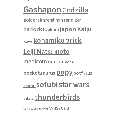
Gashapon
Godzilla
goldorak
gremlins
grendizer
japon
Kaiju
harlock
Iwakura
kubrick
konami
Kaws
Leiji Matsumoto
medicom
moc
Peluche
popy
pocketzaurus
potf
r2d2
sofubi
star wars
sentai
thunderbirds
takara
vaisseau
unkle
tokusatsu