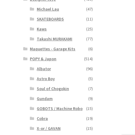
Michael Lau
(47)
SKATEBOARDS
(11)
Kaws
(25)
Takashi MURAKAMI
(77)
Maquettes - Garage Kits
(6)
POPY & Japon
(514)
Albator
(96)
Astro Boy
(5)
Soul of Chogokin
(7)
Gundam
(9)
GOBOTS / Machine Robo
(15)
Cobra
(19)
X-or / GAVAN
(15)