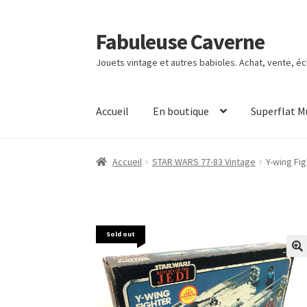
Fabuleuse Caverne
Aller
Aller
à
au
Jouets vintage et autres babioles. Achat, vente, é
la
contenu
navigation
Accueil
En boutique
Superflat 
Accueil
STAR WARS 77-83 Vintage
Y-wing Fi
Sold out