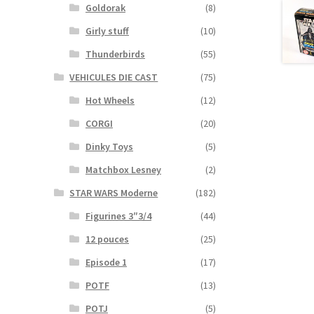
Goldorak
(8)
Girly stuff
(10)
Thunderbirds
(55)
VEHICULES DIE CAST
(75)
Hot Wheels
(12)
CORGI
(20)
Dinky Toys
(5)
Matchbox Lesney
(2)
STAR WARS Moderne
(182)
Figurines 3″3/4
(44)
12 pouces
(25)
Episode 1
(17)
POTF
(13)
POTJ
(5)