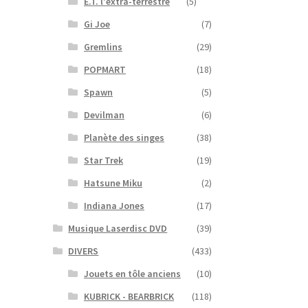
E.T. l'extra-terrestre
(5)
Gi Joe
(7)
Gremlins
(29)
POPMART
(18)
Spawn
(5)
Devilman
(6)
Planète des singes
(38)
Star Trek
(19)
Hatsune Miku
(2)
Indiana Jones
(17)
Musique Laserdisc DVD
(39)
DIVERS
(433)
Jouets en tôle anciens
(10)
KUBRICK - BEARBRICK
(118)