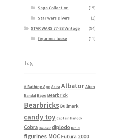
Saga Collection
(15)
Star Wars Divers
(1)
STAR WARS 77-83 Vintage
(94)
figurines loose
(11)
Tag
Albator
Alien
A Bathing Ape
Akira
Bearbrick
Bape
Bandai
Bearbricks
Bullmark
candy toy
Captain Harlock
Cobra
diplodo
Die-cast
Droid
figurines MOC
Futura 2000