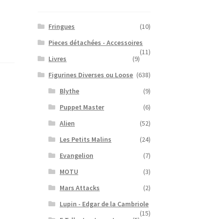
Fringues
(10)
Pieces détachées - Accessoires
(11)
Livres
(9)
Figurines Diverses ou Loose
(638)
Blythe
(9)
Puppet Master
(6)
Alien
(52)
Les Petits Malins
(24)
Evangelion
(7)
MOTU
(3)
Mars Attacks
(2)
Lupin - Edgar de la Cambriole
(15)