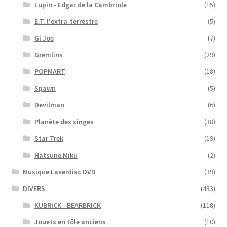
Lupin - Edgar de la Cambriole
(15)
E.T. l'extra-terrestre
(5)
Gi Joe
(7)
Gremlins
(29)
POPMART
(18)
Spawn
(5)
Devilman
(6)
Planète des singes
(38)
Star Trek
(19)
Hatsune Miku
(2)
Musique Laserdisc DVD
(39)
DIVERS
(433)
KUBRICK - BEARBRICK
(118)
Jouets en tôle anciens
(10)