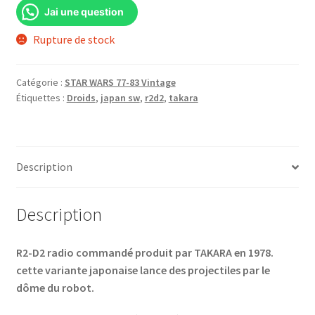
Jai une question
Rupture de stock
Catégorie :
STAR WARS 77-83 Vintage
Étiquettes :
Droids
,
japan sw
,
r2d2
,
takara
Description
Description
R2-D2 radio commandé produit par TAKARA en 1978.
cette variante japonaise lance des projectiles par le
dôme du robot.