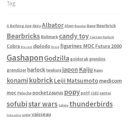
Tag
Albator
Bearbrick
Alien
A Bathing Ape
Akira
Bape
Bandai
Bearbricks
candy toy
Bullmark
Captain Harlock
figurines MOC
Cobra
diplodo
Futura 2000
Die-cast
Droid
Gashapon
Godzilla
goldorak
gremlins
japon
Kaiju
harlock
grendizer
Iwakura
Kaws
kubrick
konami
Leiji Matsumoto
medicom
popy
moc
pocketzaurus
potf
Peluche
sentai
r2d2
sofubi
star wars
thunderbirds
takara
vaisseau
unkle
tokusatsu