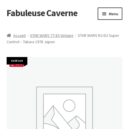
Fabuleuse Caverne
Aller
Aller
Menu
à
au
la
contenu
Accueil
navigation
Accueil
STAR WARS 77-83 Vintage
STAR WARS R2-D2 Super
Ouvrir
Control – Takara 1978 Japon
En boutique
le
menu
Superflat Museum Murakami
Sold out
enfant
Save
En réapprovisionnement