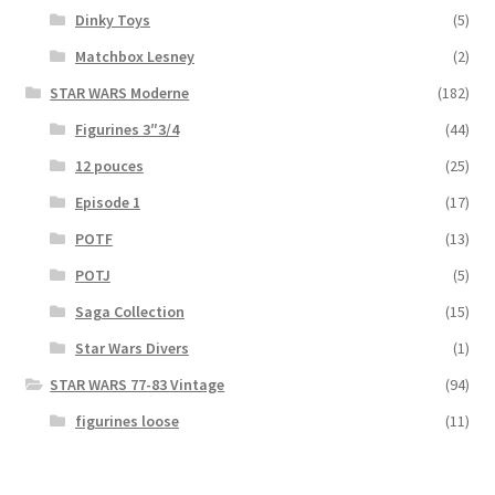
Dinky Toys
(5)
Matchbox Lesney
(2)
STAR WARS Moderne
(182)
Figurines 3″3/4
(44)
12 pouces
(25)
Episode 1
(17)
POTF
(13)
POTJ
(5)
Saga Collection
(15)
Star Wars Divers
(1)
STAR WARS 77-83 Vintage
(94)
figurines loose
(11)