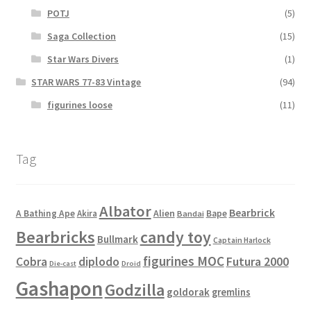
POTJ
(5)
Saga Collection
(15)
Star Wars Divers
(1)
STAR WARS 77-83 Vintage
(94)
figurines loose
(11)
Tag
Albator
Bearbrick
Alien
A Bathing Ape
Akira
Bape
Bandai
Bearbricks
candy toy
Bullmark
Captain Harlock
figurines MOC
Cobra
diplodo
Futura 2000
Die-cast
Droid
Gashapon
Godzilla
goldorak
gremlins