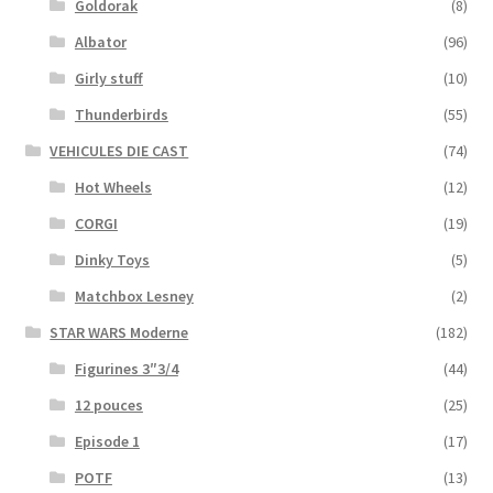
Goldorak
(8)
Albator
(96)
Girly stuff
(10)
Thunderbirds
(55)
VEHICULES DIE CAST
(74)
Hot Wheels
(12)
CORGI
(19)
Dinky Toys
(5)
Matchbox Lesney
(2)
STAR WARS Moderne
(182)
Figurines 3″3/4
(44)
12 pouces
(25)
Episode 1
(17)
POTF
(13)