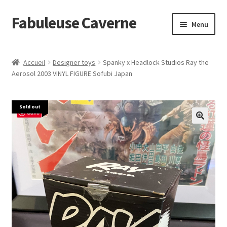
Fabuleuse Caverne
Aller
Aller
Menu
à
au
la
contenu
Accueil
navigation
Accueil
Designer toys
Spanky x Headlock Studios Ray the
Ouvrir
Aerosol 2003 VINYL FIGURE Sofubi Japan
En boutique
le
menu
Superflat Museum Murakami
Sold out
enfant
Save
En réapprovisionnement