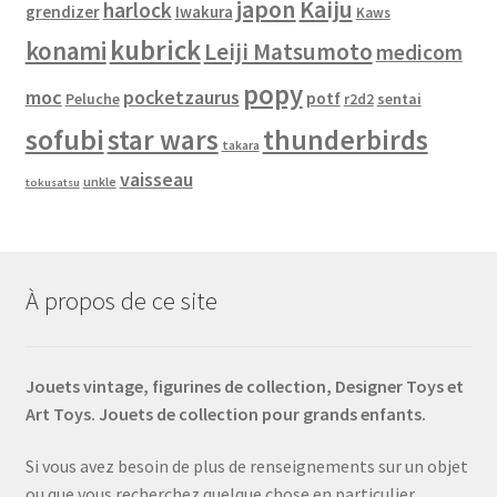
japon
Kaiju
harlock
grendizer
Iwakura
Kaws
kubrick
konami
Leiji Matsumoto
medicom
popy
moc
pocketzaurus
potf
Peluche
sentai
r2d2
sofubi
star wars
thunderbirds
takara
vaisseau
unkle
tokusatsu
À propos de ce site
Jouets vintage, figurines de collection, Designer Toys et
Art Toys. Jouets de collection pour grands enfants.
Si vous avez besoin de plus de renseignements sur un objet
ou que vous recherchez quelque chose en particulier,