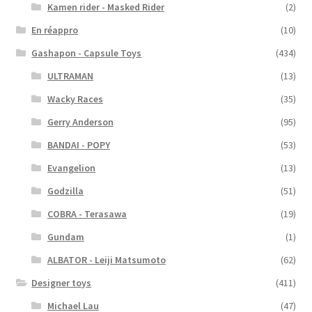
Kamen rider - Masked Rider
(2)
En réappro
(10)
Gashapon - Capsule Toys
(434)
ULTRAMAN
(13)
Wacky Races
(35)
Gerry Anderson
(95)
BANDAI - POPY
(53)
Evangelion
(13)
Godzilla
(51)
COBRA - Terasawa
(19)
Gundam
(1)
ALBATOR - Leiji Matsumoto
(62)
Designer toys
(411)
Michael Lau
(47)