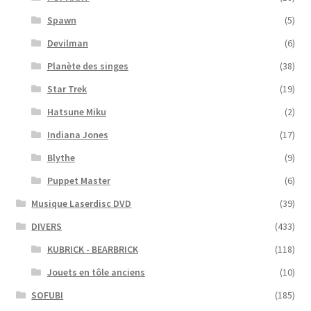
Spawn
(5)
Devilman
(6)
Planète des singes
(38)
Star Trek
(19)
Hatsune Miku
(2)
Indiana Jones
(17)
Blythe
(9)
Puppet Master
(6)
Musique Laserdisc DVD
(39)
DIVERS
(433)
KUBRICK - BEARBRICK
(118)
Jouets en tôle anciens
(10)
SOFUBI
(185)