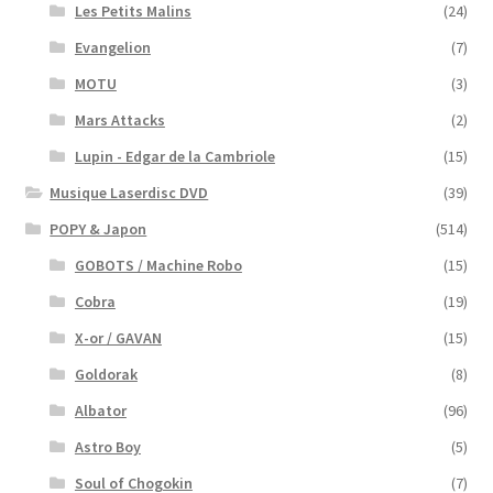
Les Petits Malins
(24)
Evangelion
(7)
MOTU
(3)
Mars Attacks
(2)
Lupin - Edgar de la Cambriole
(15)
Musique Laserdisc DVD
(39)
POPY & Japon
(514)
GOBOTS / Machine Robo
(15)
Cobra
(19)
X-or / GAVAN
(15)
Goldorak
(8)
Albator
(96)
Astro Boy
(5)
Soul of Chogokin
(7)