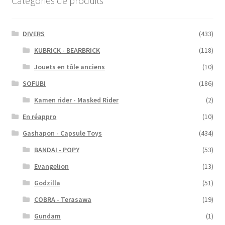
Catégories de produits
DIVERS
(433)
KUBRICK - BEARBRICK
(118)
Jouets en tôle anciens
(10)
SOFUBI
(186)
Kamen rider - Masked Rider
(2)
En réappro
(10)
Gashapon - Capsule Toys
(434)
BANDAI - POPY
(53)
Evangelion
(13)
Godzilla
(51)
COBRA - Terasawa
(19)
Gundam
(1)