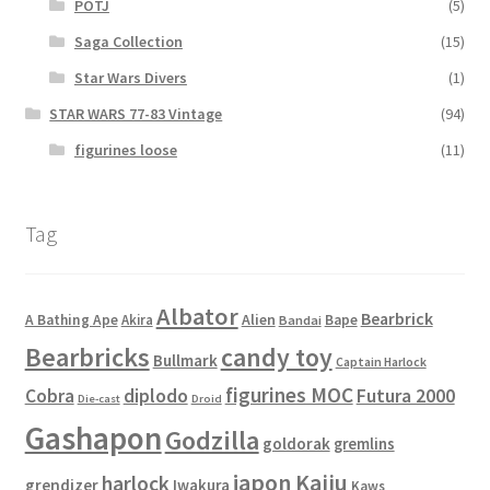
POTJ
(5)
Saga Collection
(15)
Star Wars Divers
(1)
STAR WARS 77-83 Vintage
(94)
figurines loose
(11)
Tag
Albator
Bearbrick
Alien
A Bathing Ape
Akira
Bape
Bandai
Bearbricks
candy toy
Bullmark
Captain Harlock
figurines MOC
Cobra
diplodo
Futura 2000
Die-cast
Droid
Gashapon
Godzilla
goldorak
gremlins
japon
Kaiju
harlock
grendizer
Iwakura
Kaws