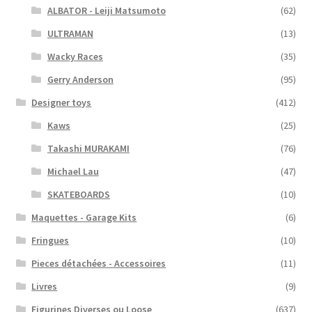
ALBATOR - Leiji Matsumoto
(62)
ULTRAMAN
(13)
Wacky Races
(35)
Gerry Anderson
(95)
Designer toys
(412)
Kaws
(25)
Takashi MURAKAMI
(76)
Michael Lau
(47)
SKATEBOARDS
(10)
Maquettes - Garage Kits
(6)
Fringues
(10)
Pieces détachées - Accessoires
(11)
Livres
(9)
Figurines Diverses ou Loose
(637)