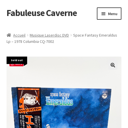
Fabuleuse Caverne
Aller
Aller
Menu
à
au
la
contenu
Accueil
navigation
Accueil
Musique Laserdisc DVD
Space Fantasy Emeraldus
Ouvrir
Lp – 1978 Columbia CQ-7002
En boutique
le
menu
Superflat Museum Murakami
Sold out
enfant
Save
En réapprovisionnement