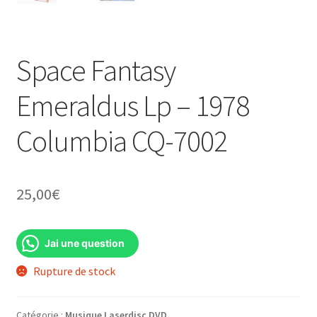
Space Fantasy
Emeraldus Lp – 1978
Columbia CQ-7002
25,00
€
Jai une question
Rupture de stock
Catégorie :
Musique Laserdisc DVD