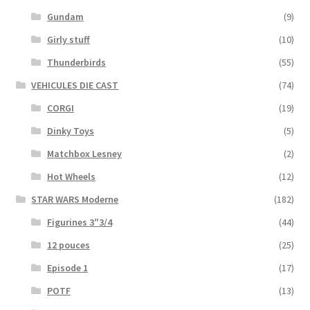
Gundam
(9)
Girly stuff
(10)
Thunderbirds
(55)
VEHICULES DIE CAST
(74)
CORGI
(19)
Dinky Toys
(5)
Matchbox Lesney
(2)
Hot Wheels
(12)
STAR WARS Moderne
(182)
Figurines 3″3/4
(44)
12 pouces
(25)
Episode 1
(17)
POTF
(13)