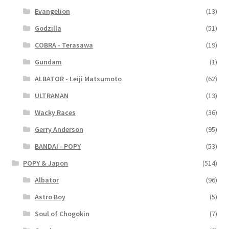
Evangelion
(13)
Godzilla
(51)
COBRA - Terasawa
(19)
Gundam
(1)
ALBATOR - Leiji Matsumoto
(62)
ULTRAMAN
(13)
Wacky Races
(36)
Gerry Anderson
(95)
BANDAI - POPY
(53)
POPY & Japon
(514)
Albator
(96)
Astro Boy
(5)
Soul of Chogokin
(7)