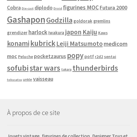
figurines MOC
Cobra
diplodo
Futura 2000
Die-cast
Droid
Gashapon
Godzilla
goldorak
gremlins
japon
Kaiju
harlock
grendizer
Iwakura
Kaws
kubrick
konami
Leiji Matsumoto
medicom
popy
moc
pocketzaurus
potf
Peluche
sentai
r2d2
sofubi
star wars
thunderbirds
takara
vaisseau
unkle
tokusatsu
À propos de ce site
Jouets vintage, figurines de collection, Designer Toys et