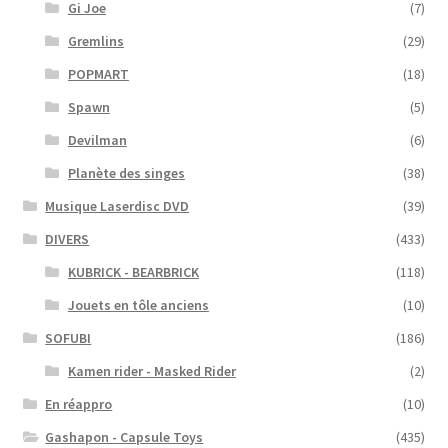
Gi Joe
(7)
Gremlins
(29)
POPMART
(18)
Spawn
(5)
Devilman
(6)
Planète des singes
(38)
Musique Laserdisc DVD
(39)
DIVERS
(433)
KUBRICK - BEARBRICK
(118)
Jouets en tôle anciens
(10)
SOFUBI
(186)
Kamen rider - Masked Rider
(2)
En réappro
(10)
Gashapon - Capsule Toys
(435)