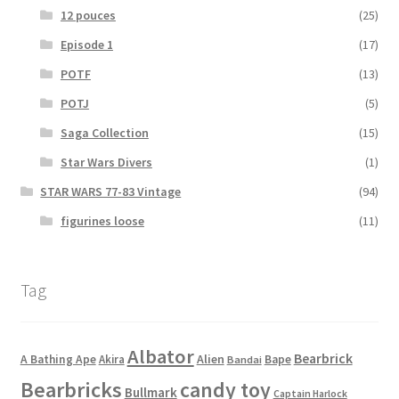
12 pouces
(25)
Episode 1
(17)
POTF
(13)
POTJ
(5)
Saga Collection
(15)
Star Wars Divers
(1)
STAR WARS 77-83 Vintage
(94)
figurines loose
(11)
Tag
Albator
Bearbrick
Alien
A Bathing Ape
Akira
Bape
Bandai
Bearbricks
candy toy
Bullmark
Captain Harlock