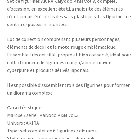
Set de figurines
AKIRA Kaiyodo K&M Vol.3
,
complet
,
d’occasion, en
excellent état
.La majorité des éléments
n’ont jamais été sortis des sacs plastiques. Les figurines ne
sont ni exposées ni montées.
Lot de collection comprenant plusieurs personnages,
éléments de décor et la moto rouge emblématique.
Ensemble très détaillé, propre et bien conservé, idéal pour
collectionneur de figurines manga/anime, univers
cyberpunk et produits dérivés japonais.
Il est possible d’assembler trois des figurines pour former
un diorama complexe.
Caractéristiques :
Marque / série : Kaiyodo K&M Vol.3
Univers : AKIRA
Type : set complet de 6 figurines / diorama
Style : manga, anime japonais, cyberpunk