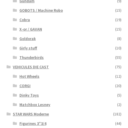
Gundam
(9)
GOBOTS / Machine Robo
(15)
Cobra
(19)
X-or / GAVAN
(15)
Goldorak
(8)
Girly stuff
(10)
Thunderbirds
(55)
VEHICULES DIE CAST
(75)
Hot Wheels
(12)
CORGI
(20)
Dinky Toys
(5)
Matchbox Lesney
(2)
STAR WARS Moderne
(182)
Figurines 3″3/4
(44)