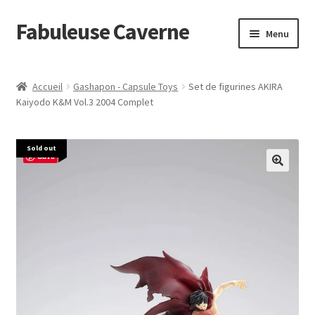
Fabuleuse Caverne
Aller
Aller
Menu
à
au
la
contenu
Accueil
navigation
Accueil
Gashapon - Capsule Toys
Set de figurines AKIRA
Ouvrir
Kaiyodo K&M Vol.3 2004 Complet
En boutique
le
menu
Superflat Museum Murakami
Sold out
enfant
Save
En réapprovisionnement