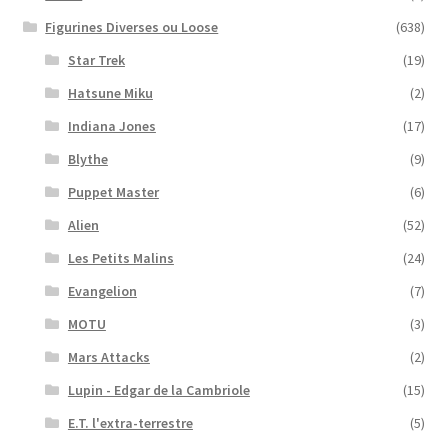
Figurines Diverses ou Loose
(638)
Star Trek
(19)
Hatsune Miku
(2)
Indiana Jones
(17)
Blythe
(9)
Puppet Master
(6)
Alien
(52)
Les Petits Malins
(24)
Evangelion
(7)
MOTU
(3)
Mars Attacks
(2)
Lupin - Edgar de la Cambriole
(15)
E.T. l'extra-terrestre
(5)