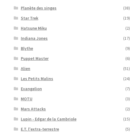
Planète des singes
(38)
Star Trek
(19)
Hatsune Miku
(2)
Indiana Jones
(17)
Blythe
(9)
Puppet Master
(6)
Alien
(51)
Les Petits Malins
(24)
Evangelion
(7)
MOTU
(3)
Mars Attacks
(2)
Lupin - Edgar de la Cambriole
(15)
E.T. l'extra-terrestre
(5)