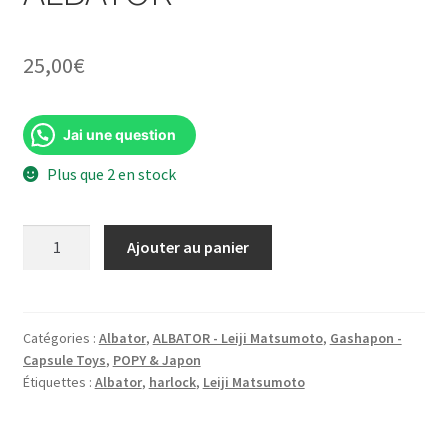
25,00
€
Jai une question
Plus que 2 en stock
quantité
Ajouter au panier
de
Toshiro
Oyama
Alfred
Catégories :
Albator
,
ALBATOR - Leiji Matsumoto
,
Gashapon -
Capsule Toys
,
POPY & Japon
sourire
Étiquettes :
Albator
,
harlock
,
Leiji Matsumoto
-
Harlock
Saga