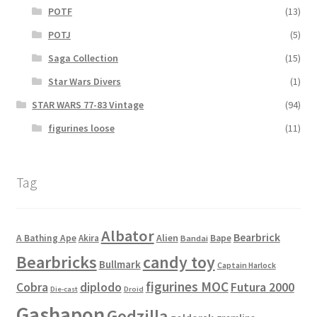
POTF
(13)
POTJ
(5)
Saga Collection
(15)
Star Wars Divers
(1)
STAR WARS 77-83 Vintage
(94)
figurines loose
(11)
Tag
Albator
Bearbrick
Alien
A Bathing Ape
Akira
Bape
Bandai
Bearbricks
candy toy
Bullmark
Captain Harlock
figurines MOC
Cobra
diplodo
Futura 2000
Die-cast
Droid
Gashapon
Godzilla