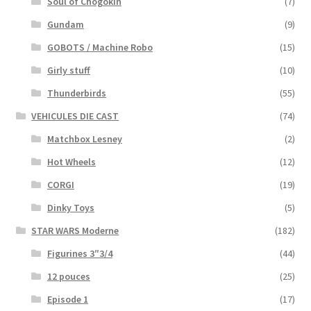
Soul of Chogokin
(7)
Gundam
(9)
GOBOTS / Machine Robo
(15)
Girly stuff
(10)
Thunderbirds
(55)
VEHICULES DIE CAST
(74)
Matchbox Lesney
(2)
Hot Wheels
(12)
CORGI
(19)
Dinky Toys
(5)
STAR WARS Moderne
(182)
Figurines 3″3/4
(44)
12 pouces
(25)
Episode 1
(17)