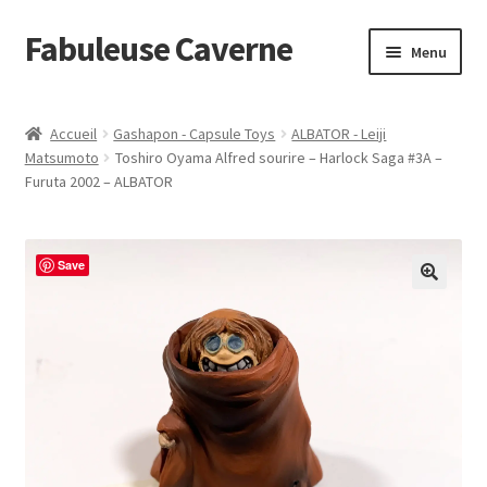
Fabuleuse Caverne
Aller
Aller
Menu
à
au
la
contenu
Accueil
navigation
Accueil
Gashapon - Capsule Toys
ALBATOR - Leiji
Ouvrir
Matsumoto
Toshiro Oyama Alfred sourire – Harlock Saga #3A –
En boutique
Furuta 2002 – ALBATOR
le
menu
Superflat Museum Murakami
enfant
Save
En réapprovisionnement