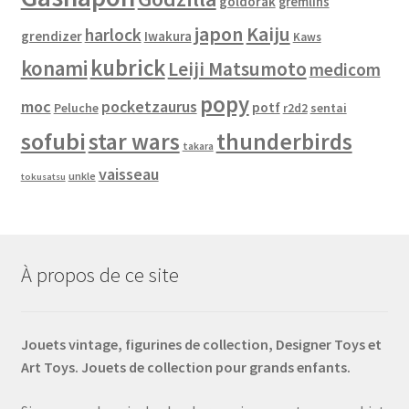
goldorak
gremlins
japon
Kaiju
harlock
grendizer
Iwakura
Kaws
kubrick
konami
Leiji Matsumoto
medicom
popy
moc
pocketzaurus
potf
Peluche
sentai
r2d2
sofubi
star wars
thunderbirds
takara
vaisseau
unkle
tokusatsu
À propos de ce site
Jouets vintage, figurines de collection, Designer Toys et
Art Toys. Jouets de collection pour grands enfants.