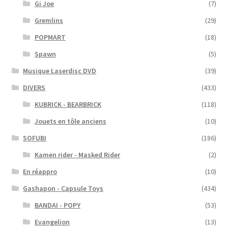
Gi Joe
(7)
Gremlins
(29)
POPMART
(18)
Spawn
(5)
Musique Laserdisc DVD
(39)
DIVERS
(433)
KUBRICK - BEARBRICK
(118)
Jouets en tôle anciens
(10)
SOFUBI
(186)
Kamen rider - Masked Rider
(2)
En réappro
(10)
Gashapon - Capsule Toys
(434)
BANDAI - POPY
(53)
Evangelion
(13)