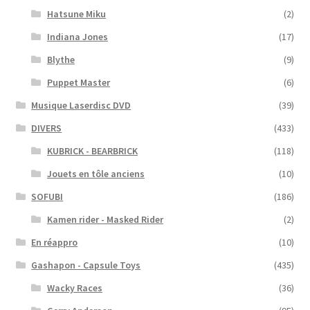
Hatsune Miku
(2)
Indiana Jones
(17)
Blythe
(9)
Puppet Master
(6)
Musique Laserdisc DVD
(39)
DIVERS
(433)
KUBRICK - BEARBRICK
(118)
Jouets en tôle anciens
(10)
SOFUBI
(186)
Kamen rider - Masked Rider
(2)
En réappro
(10)
Gashapon - Capsule Toys
(435)
Wacky Races
(36)