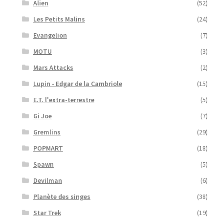
Alien
(52)
Les Petits Malins
(24)
Evangelion
(7)
MOTU
(3)
Mars Attacks
(2)
Lupin - Edgar de la Cambriole
(15)
E.T. l'extra-terrestre
(5)
Gi Joe
(7)
Gremlins
(29)
POPMART
(18)
Spawn
(5)
Devilman
(6)
Planète des singes
(38)
Star Trek
(19)