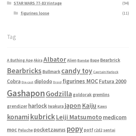
STAR WARS 77-83 Vintage
(94)
figurines loose
(11)
Tag
Albator
Bearbrick
Alien
A Bathing Ape
Akira
Bape
Bandai
Bearbricks
candy toy
Bullmark
Captain Harlock
figurines MOC
Cobra
diplodo
Futura 2000
Die-cast
Droid
Gashapon
Godzilla
goldorak
gremlins
japon
Kaiju
harlock
grendizer
Iwakura
Kaws
kubrick
konami
Leiji Matsumoto
medicom
popy
moc
pocketzaurus
potf
Peluche
sentai
r2d2