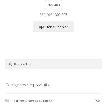
PROMO !
Le
Le
350,00
€
300,00
€
prix
prix
initial
actuel
Ajouter au panier
était :
est :
350,00€.
300,00€.
Rechercher :
Catégories de produits
Figurines Diverses ou Loose
(638)