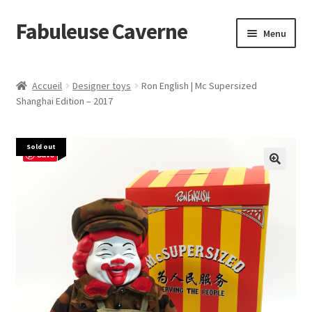
Fabuleuse Caverne
Aller
Aller
Menu
à
au
la
contenu
Accueil
navigation
Accueil
Designer toys
Ron English | Mc Supersized
Ouvrir
Shanghai Edition – 2017
En boutique
le
menu
Superflat Museum Murakami
Sold out
enfant
Save
En réapprovisionnement