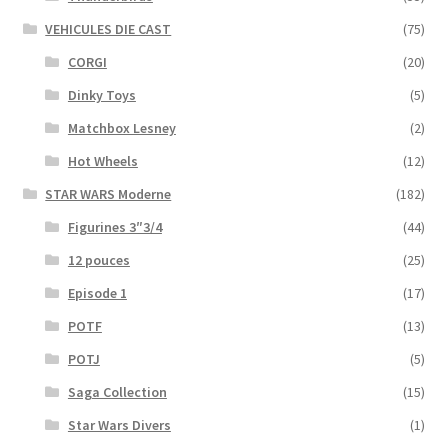
VEHICULES DIE CAST
(75)
CORGI
(20)
Dinky Toys
(5)
Matchbox Lesney
(2)
Hot Wheels
(12)
STAR WARS Moderne
(182)
Figurines 3″3/4
(44)
12 pouces
(25)
Episode 1
(17)
POTF
(13)
POTJ
(5)
Saga Collection
(15)
Star Wars Divers
(1)