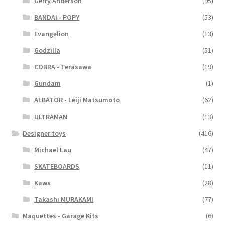
Gerry Anderson
(95)
BANDAI - POPY
(53)
Evangelion
(13)
Godzilla
(51)
COBRA - Terasawa
(19)
Gundam
(1)
ALBATOR - Leiji Matsumoto
(62)
ULTRAMAN
(13)
Designer toys
(416)
Michael Lau
(47)
SKATEBOARDS
(11)
Kaws
(28)
Takashi MURAKAMI
(77)
Maquettes - Garage Kits
(6)