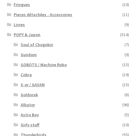
Fringues
(10)
Pieces détachées - Accessoires
(11)
Livres
(9)
POPY & Japon
(514)
Soul of Chogokin
(7)
Gundam
(9)
GOBOTS / Machine Robo
(15)
Cobra
(19)
X-or / GAVAN
(15)
Goldorak
(8)
Albator
(96)
Astro Boy
(5)
Girly stuff
(10)
Thunderbirds
(55)