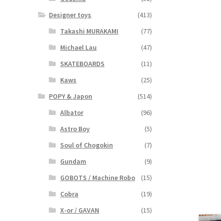
Designer toys
(413)
Takashi MURAKAMI
(77)
Michael Lau
(47)
SKATEBOARDS
(11)
Kaws
(25)
POPY & Japon
(514)
Albator
(96)
Astro Boy
(5)
Soul of Chogokin
(7)
Gundam
(9)
GOBOTS / Machine Robo
(15)
Cobra
(19)
X-or / GAVAN
(15)