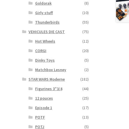
Goldorak
(8)
Girly stuff
(10)
Thunderbirds
(55)
VEHICULES DIE CAST
(75)
Hot Wheels
(12)
CORGI
(20)
Dinky Toys
(5)
Matchbox Lesney
(2)
STAR WARS Moderne
(182)
Figurines 3″3/4
(44)
12 pouces
(25)
Episode 1
(17)
POTF
(13)
POTJ
(5)