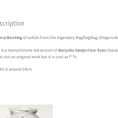
Genjin
Four-
Eyes
Yellow
scription
Sofubi
Japan
ica/Bootleg
of sofubi from the legendary NagNagNag (
Shigeru Ar
[NagNagNag
KO]
 is a monochrome red version of
Boryoku Genjin Four-Eyes
charac
 is not an original work but it is cool as f**k
ht is around 24cm