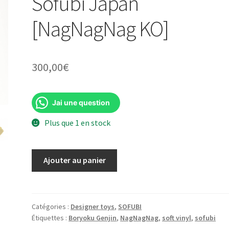
Sofubi Japan
[NagNagNag KO]
300,00
€
Jai une question
Plus que 1 en stock
quantité
Ajouter au panier
de
Nagg
Nagg
Nagg
Catégories :
Designer toys
,
SOFUBI
Étiquettes :
Boryoku Genjin
,
NagNagNag
,
soft vinyl
,
sofubi
Boryoku