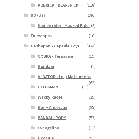
KUBRICK - BEARBRICK
(118)
SOFUBI
(186)
Kamen rider - Masked Rider
(2)
En réappro
(10)
Gashapon - Capsule Toys
(434)
COBRA - Terasawa
(19)
Gundam
(1)
ALBATOR - Leiji Matsumoto
(62)
ULTRAMAN
(13)
Wacky Races
(35)
Gerry Anderson
(95)
BANDAI - POPY
(53)
Evangelion
(13)
Godzilla
(51)