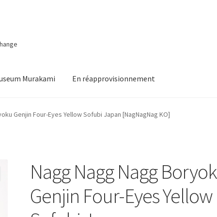
change
Museum Murakami
En réapprovisionnement
oku Genjin Four-Eyes Yellow Sofubi Japan [NagNagNag KO]
Nagg Nagg Nagg Boryo
Genjin Four-Eyes Yellow