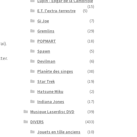
Lupin - Edgar de la Cambriole
(15)
E.T. l'extra-terrestre
(5)
Gi Joe
(7)
Gremlins
(29)
POPMART
(18)
ai)
.
Spawn
(5)
ter.
Devilman
(6)
Planète des singes
(38)
Star Trek
(19)
Hatsune Miku
(2)
Indiana Jones
(17)
Musique Laserdisc DVD
(39)
DIVERS
(433)
Jouets en tôle anciens
(10)