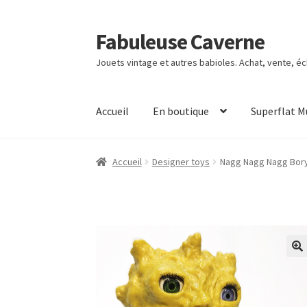
Fabuleuse Caverne
Aller
Aller
à
au
Jouets vintage et autres babioles. Achat, vente, é
la
contenu
navigation
Accueil
En boutique
Superflat 
Accueil
Designer toys
Nagg Nagg Nagg Bory