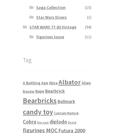
Saga Collection
(15)
Star Wars Divers
(1)
STAR WARS 77-83 Vintage
(94)
figurines loose
(11)
Tag
Albator
Alien
A Bathing Ape
Akira
Bearbrick
Bape
Bandai
Bearbricks
Bullmark
candy toy
Captain Harlock
Cobra
diplodo
Die-cast
Droid
figurines MOC
Futura 2000