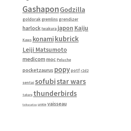
Gashapon
Godzilla
goldorak
gremlins
grendizer
japon
Kaiju
harlock
Iwakura
kubrick
konami
Kaws
Leiji Matsumoto
medicom
moc
Peluche
popy
pocketzaurus
potf
r2d2
sofubi
star wars
sentai
thunderbirds
takara
vaisseau
unkle
tokusatsu