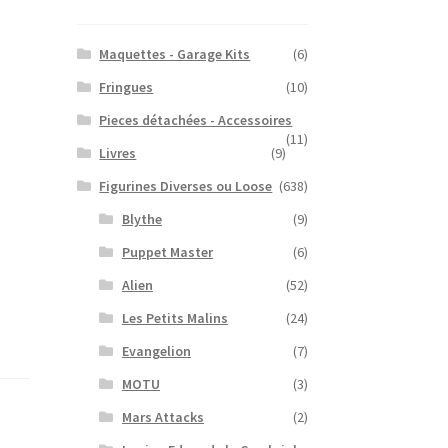
Maquettes - Garage Kits
(6)
Fringues
(10)
Pieces détachées - Accessoires
(11)
Livres
(9)
Figurines Diverses ou Loose
(638)
Blythe
(9)
Puppet Master
(6)
Alien
(52)
Les Petits Malins
(24)
Evangelion
(7)
MOTU
(3)
Mars Attacks
(2)