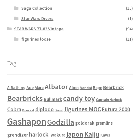
Saga Collection
(15)
Star Wars Divers
(1)
STAR WARS 77-83 Vintage
(94)
figurines loose
(11)
Tag
Albator
Bearbrick
Alien
A Bathing Ape
Akira
Bape
Bandai
Bearbricks
candy toy
Bullmark
Captain Harlock
figurines MOC
Cobra
diplodo
Futura 2000
Die-cast
Droid
Gashapon
Godzilla
goldorak
gremlins
japon
Kaiju
harlock
grendizer
Iwakura
Kaws