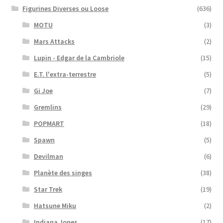
Figurines Diverses ou Loose
(636)
MOTU
(3)
Mars Attacks
(2)
Lupin - Edgar de la Cambriole
(15)
E.T. l'extra-terrestre
(5)
Gi Joe
(7)
Gremlins
(29)
POPMART
(18)
Spawn
(5)
Devilman
(6)
Planète des singes
(38)
Star Trek
(19)
Hatsune Miku
(2)
Indiana Jones
(17)