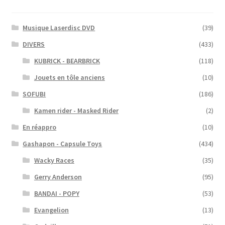
Musique Laserdisc DVD
(39)
DIVERS
(433)
KUBRICK - BEARBRICK
(118)
Jouets en tôle anciens
(10)
SOFUBI
(186)
Kamen rider - Masked Rider
(2)
En réappro
(10)
Gashapon - Capsule Toys
(434)
Wacky Races
(35)
Gerry Anderson
(95)
BANDAI - POPY
(53)
Evangelion
(13)