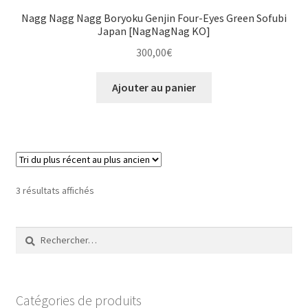
Nagg Nagg Nagg Boryoku Genjin Four-Eyes Green Sofubi
Japan [NagNagNag KO]
300,00
€
Ajouter au panier
Trié
3 résultats affichés
du
plus
Rechercher :
récent
au
plus
ancien
Catégories de produits