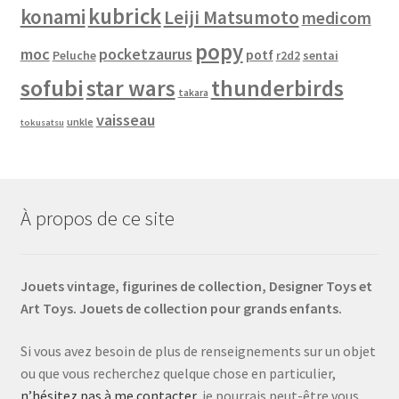
kubrick
konami
Leiji Matsumoto
medicom
popy
moc
pocketzaurus
potf
Peluche
sentai
r2d2
sofubi
star wars
thunderbirds
takara
vaisseau
unkle
tokusatsu
À propos de ce site
Jouets vintage, figurines de collection, Designer Toys et
Art Toys. Jouets de collection pour grands enfants.
Si vous avez besoin de plus de renseignements sur un objet
ou que vous recherchez quelque chose en particulier,
n’hésitez pas à me contacter,
je pourrais peut-être vous