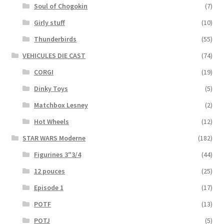
Soul of Chogokin
(7)
Girly stuff
(10)
Thunderbirds
(55)
VEHICULES DIE CAST
(74)
CORGI
(19)
Dinky Toys
(5)
Matchbox Lesney
(2)
Hot Wheels
(12)
STAR WARS Moderne
(182)
Figurines 3″3/4
(44)
12 pouces
(25)
Episode 1
(17)
POTF
(13)
POTJ
(5)