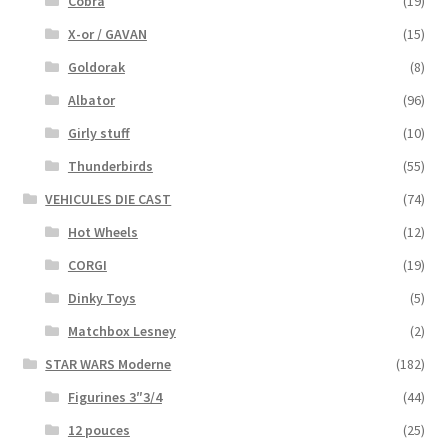
Cobra
(19)
X-or / GAVAN
(15)
Goldorak
(8)
Albator
(96)
Girly stuff
(10)
Thunderbirds
(55)
VEHICULES DIE CAST
(74)
Hot Wheels
(12)
CORGI
(19)
Dinky Toys
(5)
Matchbox Lesney
(2)
STAR WARS Moderne
(182)
Figurines 3″3/4
(44)
12 pouces
(25)