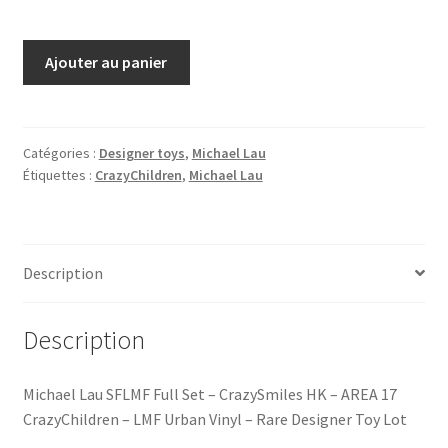
quantité
Ajouter au panier
de
Michael
Lau
SFLMF
Catégories :
Designer toys
,
Michael Lau
Étiquettes :
CrazyChildren
,
Michael Lau
Lazymuthafucka
Toycon
2002
S.F.
Description
LMF
full
set
Description
+
Limited
Michael Lau SFLMF Full Set – CrazySmiles HK – AREA 17
Edition
CrazyChildren – LMF Urban Vinyl – Rare Designer Toy Lot
Album