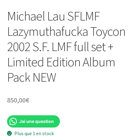
Michael Lau SFLMF
Lazymuthafucka Toycon
2002 S.F. LMF full set +
Limited Edition Album
Pack NEW
850,00
€
Jai une question
Plus que 1 en stock