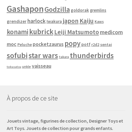
Gashapon
Godzilla
goldorak
gremlins
japon
Kaiju
harlock
grendizer
Iwakura
Kaws
kubrick
konami
Leiji Matsumoto
medicom
popy
moc
pocketzaurus
potf
Peluche
sentai
r2d2
sofubi
star wars
thunderbirds
takara
vaisseau
unkle
tokusatsu
À propos de ce site
Jouets vintage, figurines de collection, Designer Toys et
Art Toys. Jouets de collection pour grands enfants.