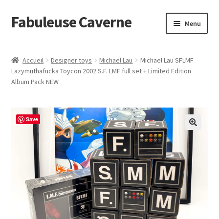
Fabuleuse Caverne
Aller
Aller
Menu
à
au
la
contenu
Accueil
navigation
Accueil
Designer toys
Michael Lau
Michael Lau SFLMF
Ouvrir
Lazymuthafucka Toycon 2002 S.F. LMF full set + Limited Edition
En boutique
Album Pack NEW
le
menu
Superflat Museum Murakami
enfant
Save
En réapprovisionnement