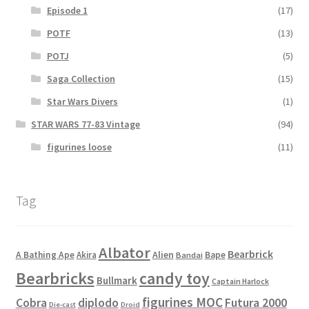
Episode 1
(17)
POTF
(13)
POTJ
(5)
Saga Collection
(15)
Star Wars Divers
(1)
STAR WARS 77-83 Vintage
(94)
figurines loose
(11)
Tag
Albator
Bearbrick
Alien
A Bathing Ape
Akira
Bape
Bandai
Bearbricks
candy toy
Bullmark
Captain Harlock
figurines MOC
Cobra
diplodo
Futura 2000
Die-cast
Droid