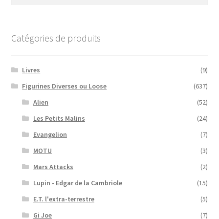
Catégories de produits
Livres
(9)
Figurines Diverses ou Loose
(637)
Alien
(52)
Les Petits Malins
(24)
Evangelion
(7)
MOTU
(3)
Mars Attacks
(2)
Lupin - Edgar de la Cambriole
(15)
E.T. l'extra-terrestre
(5)
Gi Joe
(7)