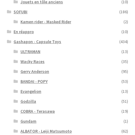
Jouets en tôle anciens
(10)
SOFUBI
(186)
Kamen rider - Masked Rider
(2)
En réappro
(10)
Gashapon - Capsule Toys
(434)
ULTRAMAN
(13)
Wacky Races
(35)
Gerry Anderson
(95)
BANDAI - POPY
(53)
Evangelion
(13)
Godzilla
(51)
COBRA - Terasawa
(19)
Gundam
(1)
ALBATOR - Leiji Matsumoto
(62)