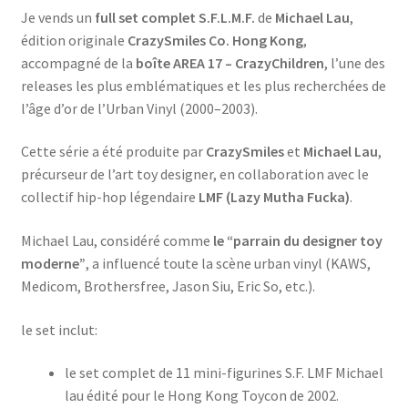
Pack
Je vends un
full set complet S.F.L.M.F.
de
Michael Lau
,
NEW
édition originale
CrazySmiles Co. Hong Kong
,
accompagné de la
boîte AREA 17 – CrazyChildren
, l’une des
releases les plus emblématiques et les plus recherchées de
l’âge d’or de l’Urban Vinyl (2000–2003).
Cette série a été produite par
CrazySmiles
et
Michael Lau
,
précurseur de l’art toy designer, en collaboration avec le
collectif hip-hop légendaire
LMF (Lazy Mutha Fucka)
.
Michael Lau, considéré comme
le “parrain du designer toy
moderne”
, a influencé toute la scène urban vinyl (KAWS,
Medicom, Brothersfree, Jason Siu, Eric So, etc.).
le set inclut:
le set complet de 11 mini-figurines S.F. LMF Michael
lau édité pour le Hong Kong Toycon de 2002.