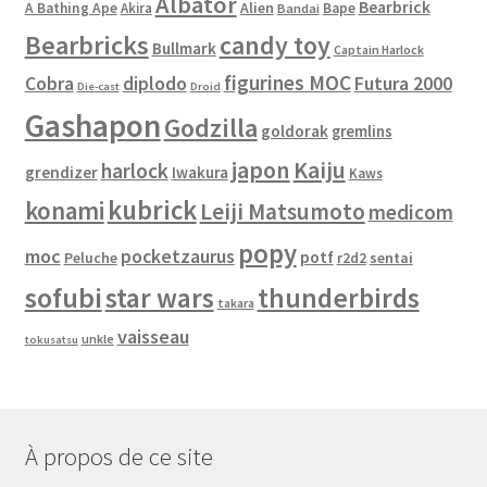
Albator
Bearbrick
Alien
A Bathing Ape
Akira
Bape
Bandai
Bearbricks
candy toy
Bullmark
Captain Harlock
figurines MOC
Cobra
diplodo
Futura 2000
Die-cast
Droid
Gashapon
Godzilla
goldorak
gremlins
japon
Kaiju
harlock
grendizer
Iwakura
Kaws
kubrick
konami
Leiji Matsumoto
medicom
popy
moc
pocketzaurus
potf
Peluche
sentai
r2d2
sofubi
star wars
thunderbirds
takara
vaisseau
unkle
tokusatsu
À propos de ce site