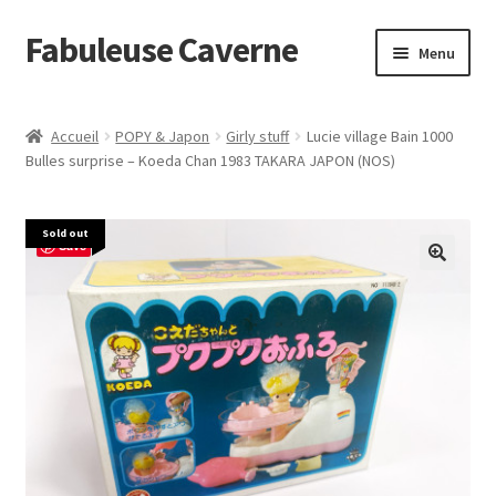
Fabuleuse Caverne
Aller
Aller
Menu
à
au
la
contenu
Accueil
navigation
Accueil
POPY & Japon
Girly stuff
Lucie village Bain 1000
Ouvrir
Bulles surprise – Koeda Chan 1983 TAKARA JAPON (NOS)
En boutique
le
menu
Superflat Museum Murakami
Sold out
enfant
Save
En réapprovisionnement