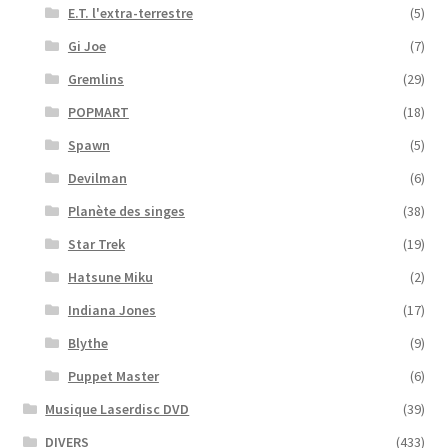
E.T. l'extra-terrestre
(5)
Gi Joe
(7)
Gremlins
(29)
POPMART
(18)
Spawn
(5)
Devilman
(6)
Planète des singes
(38)
Star Trek
(19)
Hatsune Miku
(2)
Indiana Jones
(17)
Blythe
(9)
Puppet Master
(6)
Musique Laserdisc DVD
(39)
DIVERS
(433)