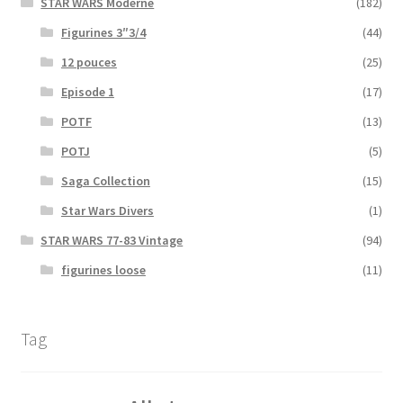
STAR WARS Moderne
(182)
Figurines 3″3/4
(44)
12 pouces
(25)
Episode 1
(17)
POTF
(13)
POTJ
(5)
Saga Collection
(15)
Star Wars Divers
(1)
STAR WARS 77-83 Vintage
(94)
figurines loose
(11)
Tag