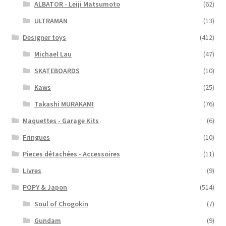
ALBATOR - Leiji Matsumoto
(62)
ULTRAMAN
(13)
Designer toys
(412)
Michael Lau
(47)
SKATEBOARDS
(10)
Kaws
(25)
Takashi MURAKAMI
(76)
Maquettes - Garage Kits
(6)
Fringues
(10)
Pieces détachées - Accessoires
(11)
Livres
(9)
POPY & Japon
(514)
Soul of Chogokin
(7)
Gundam
(9)