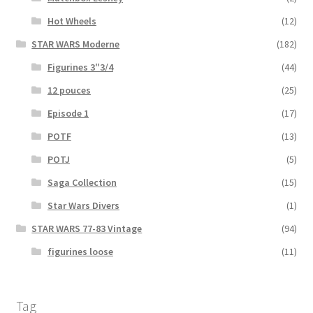
Hot Wheels
(12)
STAR WARS Moderne
(182)
Figurines 3″3/4
(44)
12 pouces
(25)
Episode 1
(17)
POTF
(13)
POTJ
(5)
Saga Collection
(15)
Star Wars Divers
(1)
STAR WARS 77-83 Vintage
(94)
figurines loose
(11)
Tag