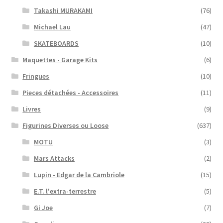
Takashi MURAKAMI
(76)
Michael Lau
(47)
SKATEBOARDS
(10)
Maquettes - Garage Kits
(6)
Fringues
(10)
Pieces détachées - Accessoires
(11)
Livres
(9)
Figurines Diverses ou Loose
(637)
MOTU
(3)
Mars Attacks
(2)
Lupin - Edgar de la Cambriole
(15)
E.T. l'extra-terrestre
(5)
Gi Joe
(7)