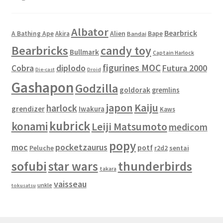
Albator
Bearbrick
Alien
A Bathing Ape
Akira
Bape
Bandai
Bearbricks
candy toy
Bullmark
Captain Harlock
figurines MOC
Cobra
diplodo
Futura 2000
Die-cast
Droid
Gashapon
Godzilla
goldorak
gremlins
japon
Kaiju
harlock
grendizer
Iwakura
Kaws
kubrick
konami
Leiji Matsumoto
medicom
popy
moc
pocketzaurus
potf
Peluche
sentai
r2d2
sofubi
star wars
thunderbirds
takara
vaisseau
unkle
tokusatsu