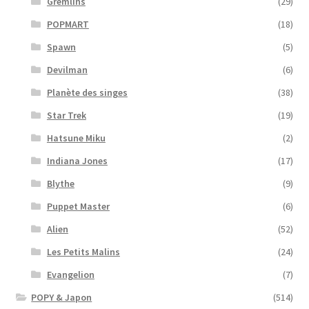
Gremlins
(29)
POPMART
(18)
Spawn
(5)
Devilman
(6)
Planète des singes
(38)
Star Trek
(19)
Hatsune Miku
(2)
Indiana Jones
(17)
Blythe
(9)
Puppet Master
(6)
Alien
(52)
Les Petits Malins
(24)
Evangelion
(7)
POPY & Japon
(514)