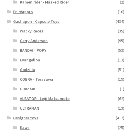
Kamen rider - Masked Rider
(2)
En réappro
(10)
Gashapon - Capsule Toys
(434)
Wacky Races
(35)
Gerry Anderson
(95)
BANDAI - POPY
(53)
Evangelion
(13)
Godzilla
(51)
COBRA - Terasawa
(19)
Gundam
(1)
ALBATOR - Leiji Matsumoto
(62)
ULTRAMAN
(13)
Designer toys
(412)
Kaws
(25)