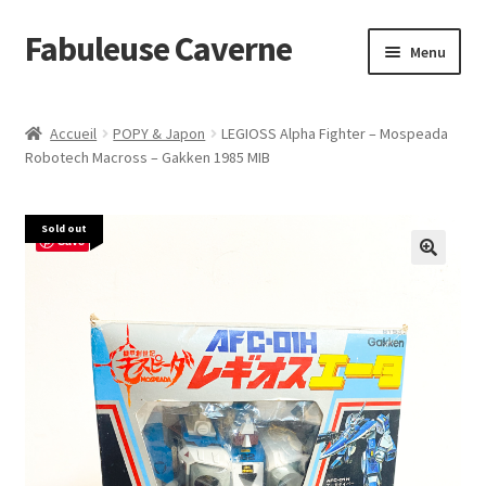
Fabuleuse Caverne
Aller
Aller
Menu
à
au
la
contenu
Accueil
navigation
Accueil
POPY & Japon
LEGIOSS Alpha Fighter – Mospeada
Ouvrir
Robotech Macross – Gakken 1985 MIB
En boutique
le
menu
Superflat Museum Murakami
Sold out
enfant
Save
En réapprovisionnement