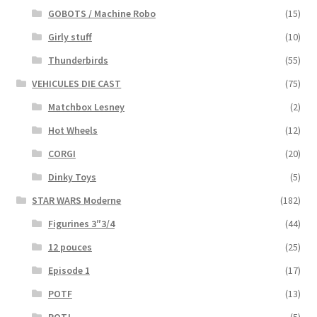
GOBOTS / Machine Robo
(15)
Girly stuff
(10)
Thunderbirds
(55)
VEHICULES DIE CAST
(75)
Matchbox Lesney
(2)
Hot Wheels
(12)
CORGI
(20)
Dinky Toys
(5)
STAR WARS Moderne
(182)
Figurines 3″3/4
(44)
12 pouces
(25)
Episode 1
(17)
POTF
(13)
POTJ
(5)