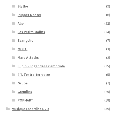
Blythe
(9)
Puppet Master
(6)
Alien
(52)
Les Petits Malins
(24)
Evangelion
(7)
MOTU
(3)
Mars Attacks
(2)
Lupin - Edgar de la Cambriole
(15)
E.T. l'extra-terrestre
(5)
Gi Joe
(7)
Gremlins
(29)
POPMART
(18)
Musique Laserdisc DVD
(39)