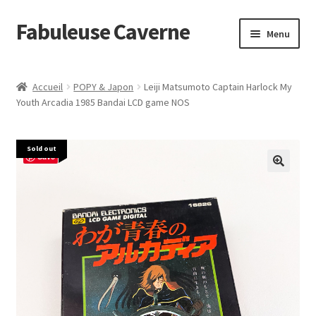
Fabuleuse Caverne
Aller
Aller
Menu
à
au
la
contenu
Accueil
navigation
Accueil
POPY & Japon
Leiji Matsumoto Captain Harlock My
Ouvrir
Youth Arcadia 1985 Bandai LCD game NOS
En boutique
le
menu
Superflat Museum Murakami
Sold out
enfant
Save
En réapprovisionnement