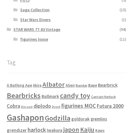
Saga Collection
(15)
Star Wars Divers
(1)
STAR WARS 77-83 Vintage
(94)
figurines loose
(11)
Tag
Albator
Bearbrick
Alien
A Bathing Ape
Akira
Bape
Bandai
Bearbricks
candy toy
Bullmark
Captain Harlock
figurines MOC
Cobra
diplodo
Futura 2000
Die-cast
Droid
Gashapon
Godzilla
goldorak
gremlins
japon
Kaiju
harlock
grendizer
Iwakura
Kaws