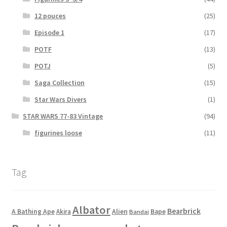
12 pouces
(25)
Episode 1
(17)
POTF
(13)
POTJ
(5)
Saga Collection
(15)
Star Wars Divers
(1)
STAR WARS 77-83 Vintage
(94)
figurines loose
(11)
Tag
Albator
Bearbrick
Alien
A Bathing Ape
Akira
Bape
Bandai