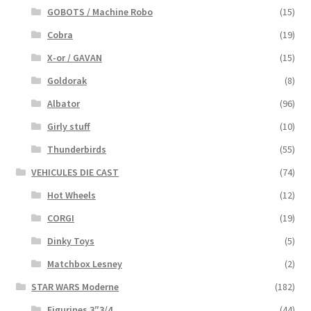
GOBOTS / Machine Robo
(15)
Cobra
(19)
X-or / GAVAN
(15)
Goldorak
(8)
Albator
(96)
Girly stuff
(10)
Thunderbirds
(55)
VEHICULES DIE CAST
(74)
Hot Wheels
(12)
CORGI
(19)
Dinky Toys
(5)
Matchbox Lesney
(2)
STAR WARS Moderne
(182)
Figurines 3″3/4
(44)