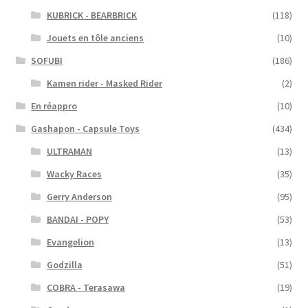
KUBRICK - BEARBRICK
(118)
Jouets en tôle anciens
(10)
SOFUBI
(186)
Kamen rider - Masked Rider
(2)
En réappro
(10)
Gashapon - Capsule Toys
(434)
ULTRAMAN
(13)
Wacky Races
(35)
Gerry Anderson
(95)
BANDAI - POPY
(53)
Evangelion
(13)
Godzilla
(51)
COBRA - Terasawa
(19)