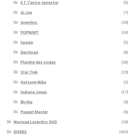
E.T. l'extra-terrestre
(5)
Gi Joe
(7)
Gremlins
(29)
POPMART
(18)
Spawn
(5)
Devilman
(6)
Planète des singes
(38)
Star Trek
(19)
Hatsune Miku
(2)
Indiana Jones
(17)
Blythe
(9)
Puppet Master
(6)
Musique Laserdisc DVD
(39)
DIVERS
(433)