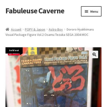
Fabuleuse Caverne
Aller
Aller
Menu
à
au
la
contenu
Accueil
navigation
Accueil
POPY & Japon
Astro Boy
Dororo Hyakkimaru
Ouvrir
Visual Package Figure Vol.2 Osamu Tezuka SEGA 2004 MOC
En boutique
le
menu
Superflat Museum Murakami
Sold out
enfant
Save
En réapprovisionnement