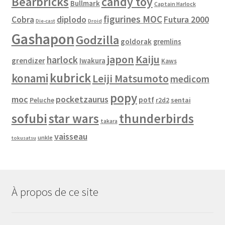
Bearbricks
candy toy
Bullmark
Captain Harlock
figurines MOC
Cobra
diplodo
Futura 2000
Die-cast
Droid
Gashapon
Godzilla
goldorak
gremlins
japon
Kaiju
harlock
grendizer
Iwakura
Kaws
kubrick
konami
Leiji Matsumoto
medicom
popy
moc
pocketzaurus
potf
Peluche
sentai
r2d2
sofubi
star wars
thunderbirds
takara
vaisseau
unkle
tokusatsu
À propos de ce site