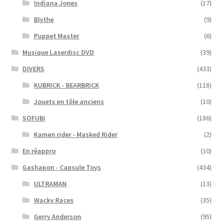
Indiana Jones
(17)
Blythe
(9)
Puppet Master
(6)
Musique Laserdisc DVD
(39)
DIVERS
(433)
KUBRICK - BEARBRICK
(118)
Jouets en tôle anciens
(10)
SOFUBI
(186)
Kamen rider - Masked Rider
(2)
En réappro
(10)
Gashapon - Capsule Toys
(434)
ULTRAMAN
(13)
Wacky Races
(35)
Gerry Anderson
(95)