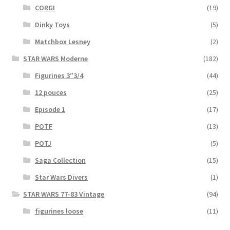
CORGI
(19)
Dinky Toys
(5)
Matchbox Lesney
(2)
STAR WARS Moderne
(182)
Figurines 3″3/4
(44)
12 pouces
(25)
Episode 1
(17)
POTF
(13)
POTJ
(5)
Saga Collection
(15)
Star Wars Divers
(1)
STAR WARS 77-83 Vintage
(94)
figurines loose
(11)