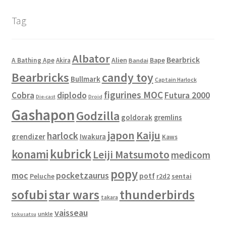
Tag
Albator
Bearbrick
Alien
A Bathing Ape
Akira
Bape
Bandai
Bearbricks
candy toy
Bullmark
Captain Harlock
figurines MOC
Cobra
diplodo
Futura 2000
Die-cast
Droid
Gashapon
Godzilla
goldorak
gremlins
japon
Kaiju
harlock
grendizer
Iwakura
Kaws
kubrick
konami
Leiji Matsumoto
medicom
popy
moc
pocketzaurus
potf
Peluche
sentai
r2d2
sofubi
star wars
thunderbirds
takara
vaisseau
unkle
tokusatsu