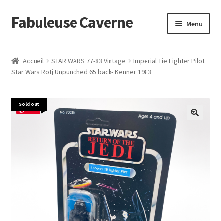
Fabuleuse Caverne
Aller
Aller
Menu
à
au
la
contenu
Accueil
navigation
Accueil
STAR WARS 77-83 Vintage
Imperial Tie Fighter Pilot
Ouvrir
Star Wars Rotj Unpunched 65 back- Kenner 1983
En boutique
le
menu
Superflat Museum Murakami
Sold out
enfant
Save
En réapprovisionnement