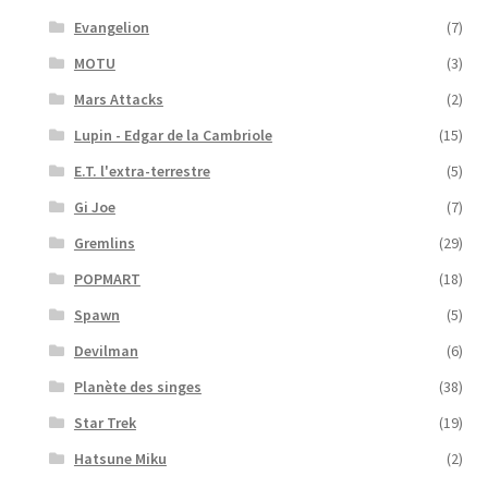
Evangelion
(7)
MOTU
(3)
Mars Attacks
(2)
Lupin - Edgar de la Cambriole
(15)
E.T. l'extra-terrestre
(5)
Gi Joe
(7)
Gremlins
(29)
POPMART
(18)
Spawn
(5)
Devilman
(6)
Planète des singes
(38)
Star Trek
(19)
Hatsune Miku
(2)