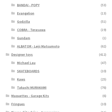
BANDAI - POPY
(53)
Evangelion
(13)
Godzilla
(51)
COBRA - Terasawa
(19)
Gundam
(1)
ALBATOR - Leiji Matsumoto
(62)
Designer toys
(412)
Michael Lau
(47)
SKATEBOARDS
(10)
Kaws
(25)
Takashi MURAKAMI
(76)
Maquettes - Garage Kits
(6)
Fringues
(10)