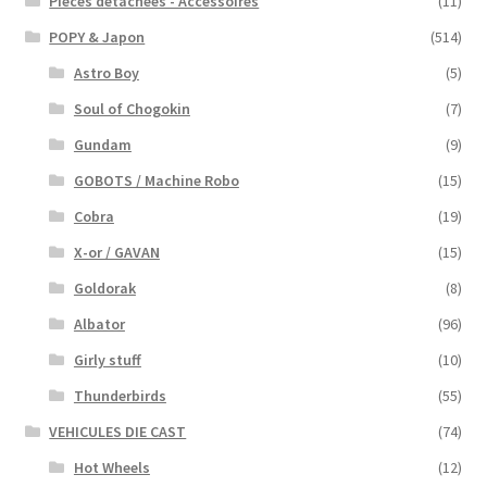
Pieces détachées - Accessoires
(11)
POPY & Japon
(514)
Astro Boy
(5)
Soul of Chogokin
(7)
Gundam
(9)
GOBOTS / Machine Robo
(15)
Cobra
(19)
X-or / GAVAN
(15)
Goldorak
(8)
Albator
(96)
Girly stuff
(10)
Thunderbirds
(55)
VEHICULES DIE CAST
(74)
Hot Wheels
(12)