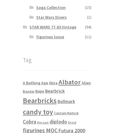
Saga Collection
(15)
Star Wars Divers
(1)
STAR WARS 77-83 Vintage
(94)
figurines loose
(11)
Tag
Albator
Alien
A Bathing Ape
Akira
Bearbrick
Bape
Bandai
Bearbricks
Bullmark
candy toy
Captain Harlock
Cobra
diplodo
Die-cast
Droid
figurines MOC
Futura 2000