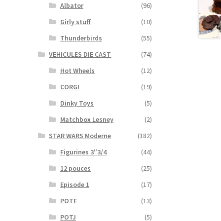
Albator
(96)
Girly stuff
(10)
Thunderbirds
(55)
VEHICULES DIE CAST
(74)
Hot Wheels
(12)
CORGI
(19)
Dinky Toys
(5)
Matchbox Lesney
(2)
STAR WARS Moderne
(182)
Figurines 3″3/4
(44)
12 pouces
(25)
Episode 1
(17)
POTF
(13)
POTJ
(5)