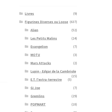
Livres
(9)
Figurines Diverses ou Loose
(637)
Alien
(52)
Les Petits Malins
(24)
Evangelion
(7)
MOTU
(3)
Mars Attacks
(2)
Lupin - Edgar de la Cambriole
(15)
E.T. l'extra-terrestre
(5)
Gi Joe
(7)
Gremlins
(29)
POPMART
(18)