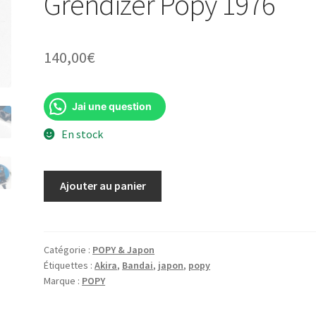
Grendizer Popy 1976
140,00
€
Jai une question
En stock
quantité
Ajouter au panier
de
Goldorak
Ovéterre
d'Alcor
Catégorie :
POPY & Japon
Étiquettes :
Akira
,
Bandai
,
japon
,
popy
-
Marque :
POPY
TFO
UFO