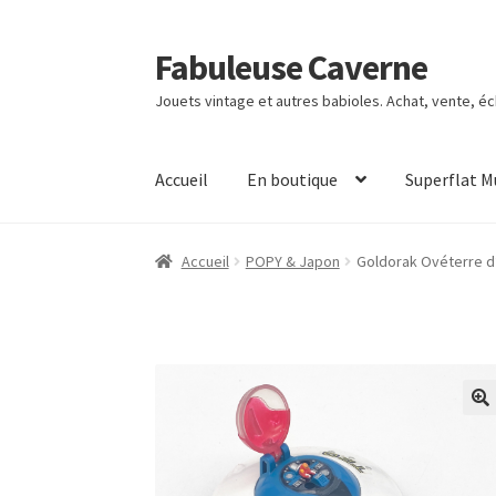
Fabuleuse Caverne
Aller
Aller
à
au
Jouets vintage et autres babioles. Achat, vente, é
la
contenu
navigation
Accueil
En boutique
Superflat 
Accueil
POPY & Japon
Goldorak Ovéterre d