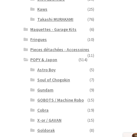
Kaws
(25)
Takashi MURAKAMI
(76)
Maquettes - Garage Kits
(6)
Fringues
(10)
Pieces détachées - Accessoires
(11)
POPY & Japon
(514)
Astro Boy
(5)
Soul of Chogokin
(7)
Gundam
(9)
GOBOTS / Machine Robo
(15)
Cobra
(19)
X-or / GAVAN
(15)
Goldorak
(8)