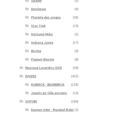
Spawn
(5)
Devilman
(6)
Planète des singes
(38)
Star Trek
(19)
Hatsune Miku
(2)
Indiana Jones
(17)
Blythe
(9)
Puppet Master
(6)
Musique Laserdisc DVD
(39)
DIVERS
(433)
KUBRICK - BEARBRICK
(118)
Jouets en tôle anciens
(10)
SOFUBI
(186)
Kamen rider - Masked Rider
(2)