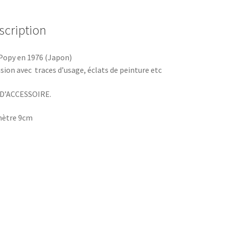
Robo
Grendizer
scription
Popy
1976
Popy en 1976 (Japon)
sion avec traces d’usage, éclats de peinture etc
 D’ACCESSOIRE.
mètre 9cm