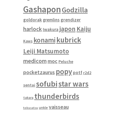
Gashapon
Godzilla
goldorak
gremlins
grendizer
japon
Kaiju
harlock
Iwakura
kubrick
konami
Kaws
Leiji Matsumoto
medicom
moc
Peluche
popy
pocketzaurus
potf
r2d2
sofubi
star wars
sentai
thunderbirds
takara
vaisseau
unkle
tokusatsu