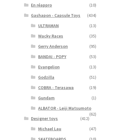
En réappro
(10)
Gashapon - Capsule Toys
(434)
ULTRAMAN
(13)
Wacky Races
(35)
Gerry Anderson
(95)
BANDAI - POPY
(53)
Evangelion
(13)
Godzilla
(51)
COBRA - Terasawa
(19)
Gundam
(1)
ALBATOR - Leiji Matsumoto
(62)
Designer toys
(412)
Michael Lau
(47)
SKATEBOARDS
(10)