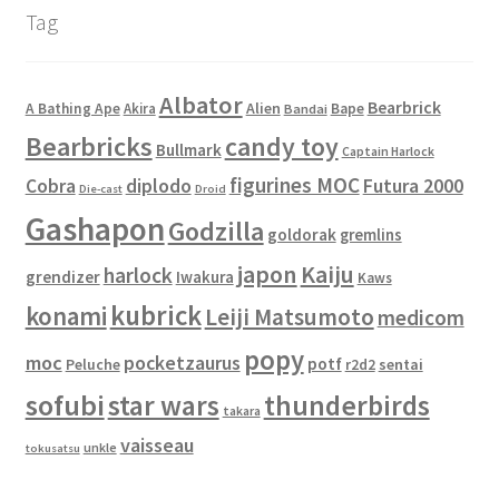
Tag
Albator
Bearbrick
Alien
A Bathing Ape
Akira
Bape
Bandai
Bearbricks
candy toy
Bullmark
Captain Harlock
figurines MOC
Cobra
diplodo
Futura 2000
Die-cast
Droid
Gashapon
Godzilla
goldorak
gremlins
japon
Kaiju
harlock
grendizer
Iwakura
Kaws
kubrick
konami
Leiji Matsumoto
medicom
popy
moc
pocketzaurus
potf
Peluche
sentai
r2d2
sofubi
star wars
thunderbirds
takara
vaisseau
unkle
tokusatsu