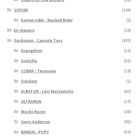
SOFUBI
(186)
Kamen rider - Masked Rider
(2)
En réappro
(10)
Gashapon - Capsule Toys
(435)
Evangelion
(13)
Godzilla
(51)
COBRA - Terasawa
(19)
Gundam
(1)
ALBATOR - Leiji Matsumoto
(62)
ULTRAMAN
(13)
Wacky Races
(36)
Gerry Anderson
(95)
BANDAI - POPY
(53)