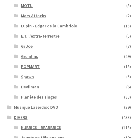
MOTU
(3)
Mars Attacks
(2)
Lupin - Edgar de la Cambriole
(15)
E.T. l'extra-terrestre
(5)
Gi Joe
(7)
Gremlins
(29)
POPMART
(18)
Spawn
(5)
Devilman
(6)
Planète des singes
(38)
Musique Laserdisc DVD
(39)
DIVERS
(433)
KUBRICK - BEARBRICK
(118)
Jouets en tôle anciens
(10)