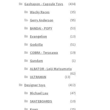
Gashapon - Capsule Toys
(434)
Wacky Races
(35)
Gerry Anderson
(95)
BANDAI - POPY
(53)
Evangelion
(13)
Godzilla
(51)
COBRA - Terasawa
(19)
Gundam
(1)
ALBATOR - Leiji Matsumoto
(62)
ULTRAMAN
(13)
Designer toys
(412)
Michael Lau
(47)
SKATEBOARDS
(10)
Kaws
(25)