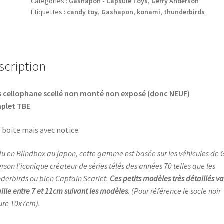
Catégories :
Gashapon - Capsule Toys
,
Gerry Anderson
Étiquettes :
candy toy
,
Gashapon
,
konami
,
thunderbirds
-
Thunderbirds
Konami
2002
scription
 cellophane scellé non monté non exposé (donc NEUF)
plet TBE
 boite mais avec notice.
u en Blindbox au japon, cette gamme est basée sur les véhicules de G
rson l’iconique créateur de séries télés des années 70 telles que les
derbirds ou bien Captain Scarlet.
Ces petits modèles très détaillés va
aille entre 7 et 11cm suivant les modèles
. (Pour référence le socle noir
re 10x7cm).