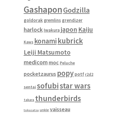
Gashapon
Godzilla
goldorak
gremlins
grendizer
japon
Kaiju
harlock
Iwakura
kubrick
konami
Kaws
Leiji Matsumoto
medicom
moc
Peluche
popy
pocketzaurus
potf
r2d2
sofubi
star wars
sentai
thunderbirds
takara
vaisseau
unkle
tokusatsu