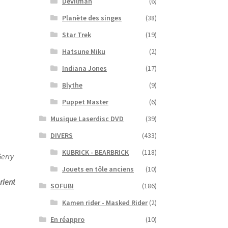
Devilman
(6)
Planète des singes
(38)
Star Trek
(19)
Hatsune Miku
(2)
Indiana Jones
(17)
Blythe
(9)
Puppet Master
(6)
Musique Laserdisc DVD
(39)
DIVERS
(433)
KUBRICK - BEARBRICK
(118)
erry
Jouets en tôle anciens
(10)
rient
SOFUBI
(186)
Kamen rider - Masked Rider
(2)
En réappro
(10)