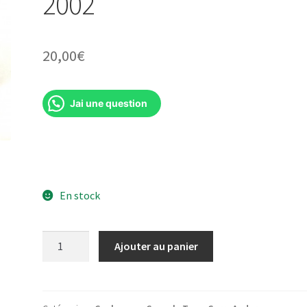
2002
20,00
€
Jai une question
En stock
quantité
Ajouter au panier
de
Master
Elevator
Car