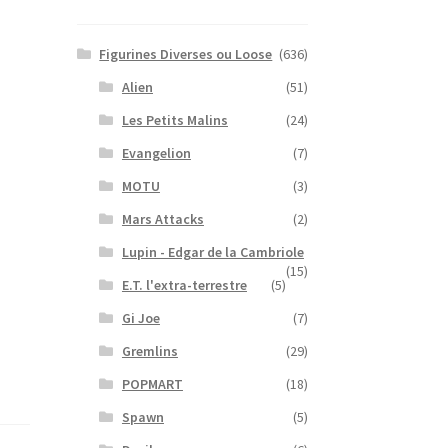
Figurines Diverses ou Loose
(636)
Alien
(51)
Les Petits Malins
(24)
Evangelion
(7)
MOTU
(3)
Mars Attacks
(2)
Lupin - Edgar de la Cambriole
(15)
E.T. l'extra-terrestre
(5)
Gi Joe
(7)
Gremlins
(29)
POPMART
(18)
Spawn
(5)