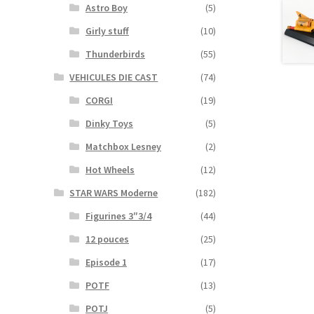
Astro Boy
(5)
Girly stuff
(10)
Thunderbirds
(55)
VEHICULES DIE CAST
(74)
CORGI
(19)
Dinky Toys
(5)
Matchbox Lesney
(2)
Hot Wheels
(12)
STAR WARS Moderne
(182)
Figurines 3″3/4
(44)
12 pouces
(25)
Episode 1
(17)
POTF
(13)
POTJ
(5)