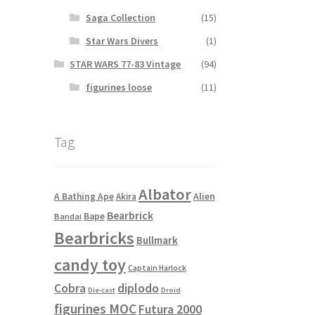
Saga Collection
(15)
Star Wars Divers
(1)
STAR WARS 77-83 Vintage
(94)
figurines loose
(11)
Tag
Albator
Alien
A Bathing Ape
Akira
Bearbrick
Bape
Bandai
Bearbricks
Bullmark
candy toy
Captain Harlock
Cobra
diplodo
Die-cast
Droid
figurines MOC
Futura 2000