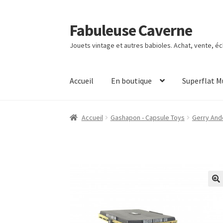
Fabuleuse Caverne
Aller
Aller
à
au
Jouets vintage et autres babioles. Achat, vente, é
la
contenu
navigation
Accueil
En boutique
Superflat 
Accueil
Gashapon - Capsule Toys
Gerry And