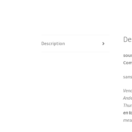
De
Description
sous
Com
sans
Vend
Ande
Thun
en t
mesu