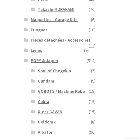
Takashi MURAKAMI
(76)
Maquettes - Garage Kits
(6)
Fringues
(10)
Pieces détachées - Accessoires
(11)
Livres
(9)
POPY & Japon
(514)
Soul of Chogokin
(7)
Gundam
(9)
GOBOTS / Machine Robo
(15)
Cobra
(19)
X-or / GAVAN
(15)
Goldorak
(8)
Albator
(96)