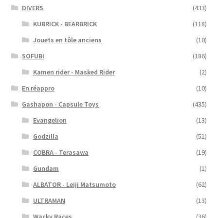
DIVERS
(433)
KUBRICK - BEARBRICK
(118)
Jouets en tôle anciens
(10)
SOFUBI
(186)
Kamen rider - Masked Rider
(2)
En réappro
(10)
Gashapon - Capsule Toys
(435)
Evangelion
(13)
Godzilla
(51)
COBRA - Terasawa
(19)
Gundam
(1)
ALBATOR - Leiji Matsumoto
(62)
ULTRAMAN
(13)
Wacky Races
(36)