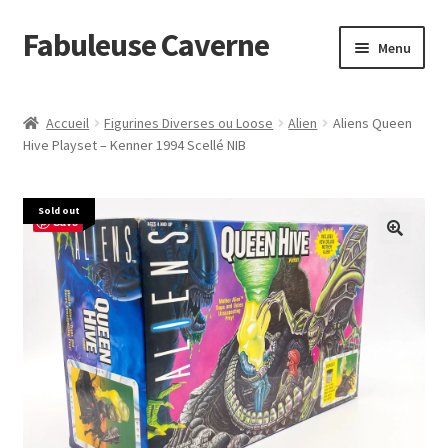
Fabuleuse Caverne
Aller
Aller
Menu
à
au
la
contenu
Accueil
navigation
Accueil
Figurines Diverses ou Loose
Alien
Aliens Queen
Ouvrir
Hive Playset – Kenner 1994 Scellé NIB
En boutique
le
menu
Superflat Museum Murakami
Sold out
enfant
Save
En réapprovisionnement