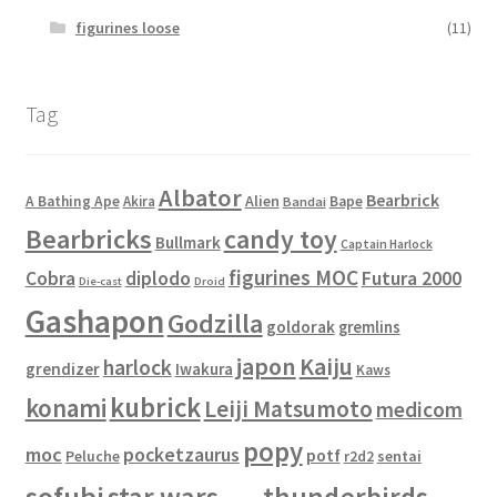
figurines loose
(11)
Tag
Albator
Bearbrick
Alien
A Bathing Ape
Akira
Bape
Bandai
Bearbricks
candy toy
Bullmark
Captain Harlock
figurines MOC
Cobra
diplodo
Futura 2000
Die-cast
Droid
Gashapon
Godzilla
goldorak
gremlins
japon
Kaiju
harlock
grendizer
Iwakura
Kaws
kubrick
konami
Leiji Matsumoto
medicom
popy
moc
pocketzaurus
potf
Peluche
sentai
r2d2
sofubi
star wars
thunderbirds