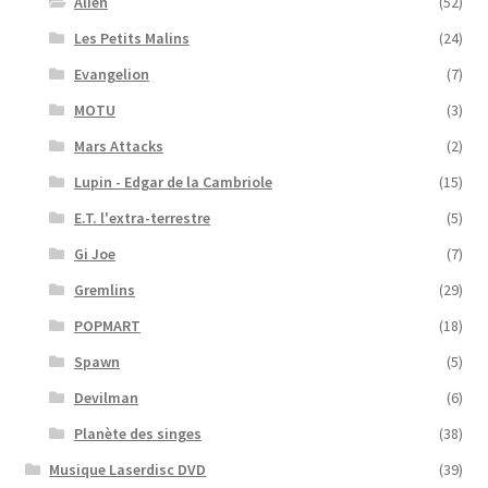
Alien
(52)
Les Petits Malins
(24)
Evangelion
(7)
MOTU
(3)
Mars Attacks
(2)
Lupin - Edgar de la Cambriole
(15)
E.T. l'extra-terrestre
(5)
Gi Joe
(7)
Gremlins
(29)
POPMART
(18)
Spawn
(5)
Devilman
(6)
Planète des singes
(38)
Musique Laserdisc DVD
(39)