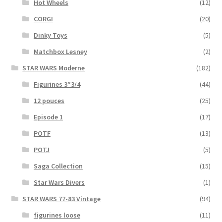
Hot Wheels
(12)
CORGI
(20)
Dinky Toys
(5)
Matchbox Lesney
(2)
STAR WARS Moderne
(182)
Figurines 3″3/4
(44)
12 pouces
(25)
Episode 1
(17)
POTF
(13)
POTJ
(5)
Saga Collection
(15)
Star Wars Divers
(1)
STAR WARS 77-83 Vintage
(94)
figurines loose
(11)