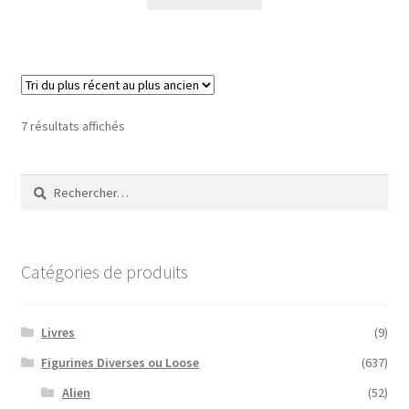
Trié
7 résultats affichés
du
plus
Rechercher :
récent
au
plus
ancien
Catégories de produits
Livres
(9)
Figurines Diverses ou Loose
(637)
Alien
(52)