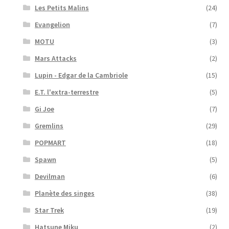
Les Petits Malins
(24)
Evangelion
(7)
MOTU
(3)
Mars Attacks
(2)
Lupin - Edgar de la Cambriole
(15)
E.T. l'extra-terrestre
(5)
Gi Joe
(7)
Gremlins
(29)
POPMART
(18)
Spawn
(5)
Devilman
(6)
Planète des singes
(38)
Star Trek
(19)
Hatsune Miku
(2)