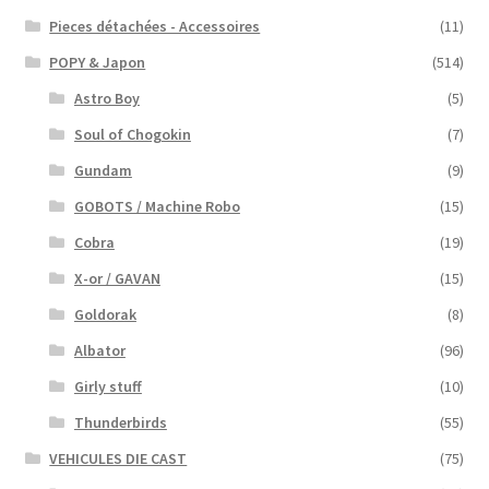
Pieces détachées - Accessoires
(11)
POPY & Japon
(514)
Astro Boy
(5)
Soul of Chogokin
(7)
Gundam
(9)
GOBOTS / Machine Robo
(15)
Cobra
(19)
X-or / GAVAN
(15)
Goldorak
(8)
Albator
(96)
Girly stuff
(10)
Thunderbirds
(55)
VEHICULES DIE CAST
(75)