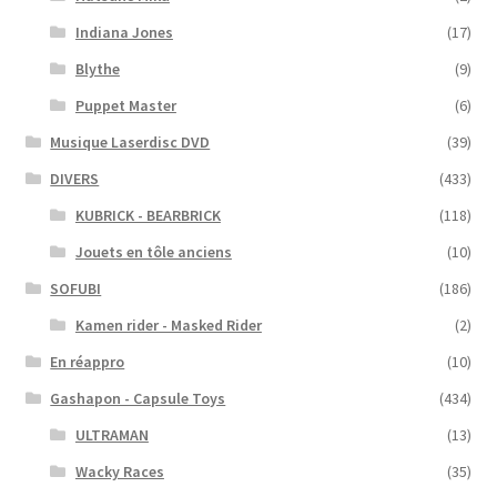
Indiana Jones
(17)
Blythe
(9)
Puppet Master
(6)
Musique Laserdisc DVD
(39)
DIVERS
(433)
KUBRICK - BEARBRICK
(118)
Jouets en tôle anciens
(10)
SOFUBI
(186)
Kamen rider - Masked Rider
(2)
En réappro
(10)
Gashapon - Capsule Toys
(434)
ULTRAMAN
(13)
Wacky Races
(35)