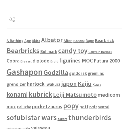
Tag
Albator
Bearbrick
Alien
A Bathing Ape
Akira
Bape
Bandai
Bearbricks
candy toy
Bullmark
Captain Harlock
figurines MOC
Cobra
diplodo
Futura 2000
Die-cast
Droid
Gashapon
Godzilla
goldorak
gremlins
japon
Kaiju
harlock
grendizer
Iwakura
Kaws
kubrick
konami
Leiji Matsumoto
medicom
popy
moc
pocketzaurus
potf
Peluche
sentai
r2d2
sofubi
star wars
thunderbirds
takara
vaisseau
unkle
tokusatsu