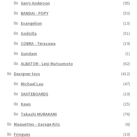
Gerry Anderson
(95)
BANDAI - POPY
(53)
Evangelion
(13)
Godzilla
(51)
COBRA - Terasawa
(19)
Gundam
(1)
ALBATOR - Leiji Matsumoto
(62)
Designer toys
(412)
Michael Lau
(47)
SKATEBOARDS
(10)
Kaws
(25)
Takashi MURAKAMI
(76)
Maquettes - Garage Kits
(6)
Fringues
(10)