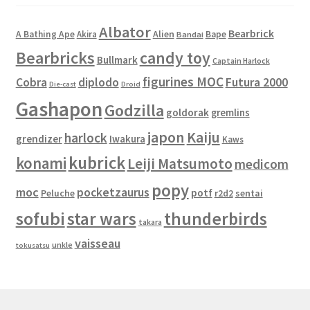
Albator
Bearbrick
Alien
A Bathing Ape
Akira
Bape
Bandai
Bearbricks
candy toy
Bullmark
Captain Harlock
figurines MOC
Cobra
diplodo
Futura 2000
Die-cast
Droid
Gashapon
Godzilla
goldorak
gremlins
japon
Kaiju
harlock
grendizer
Iwakura
Kaws
kubrick
konami
Leiji Matsumoto
medicom
popy
moc
pocketzaurus
potf
Peluche
sentai
r2d2
sofubi
star wars
thunderbirds
takara
vaisseau
unkle
tokusatsu