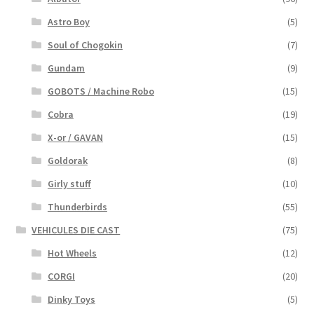
Astro Boy
(5)
Soul of Chogokin
(7)
Gundam
(9)
GOBOTS / Machine Robo
(15)
Cobra
(19)
X-or / GAVAN
(15)
Goldorak
(8)
Girly stuff
(10)
Thunderbirds
(55)
VEHICULES DIE CAST
(75)
Hot Wheels
(12)
CORGI
(20)
Dinky Toys
(5)