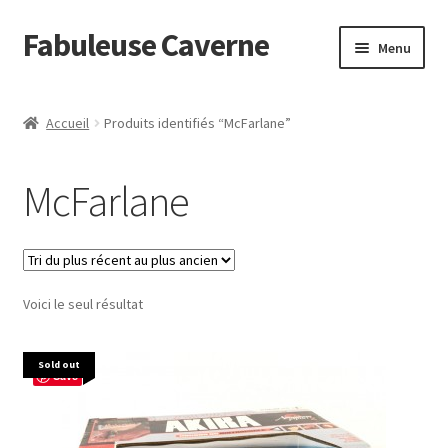
Fabuleuse Caverne
Aller
Aller
Menu
à
au
la
contenu
Accueil
navigation
Accueil
Produits identifiés “McFarlane”
Ouvrir
En boutique
le
McFarlane
menu
Superflat Museum Murakami
enfant
En réapprovisionnement
Voici le seul résultat
Sold out
Save