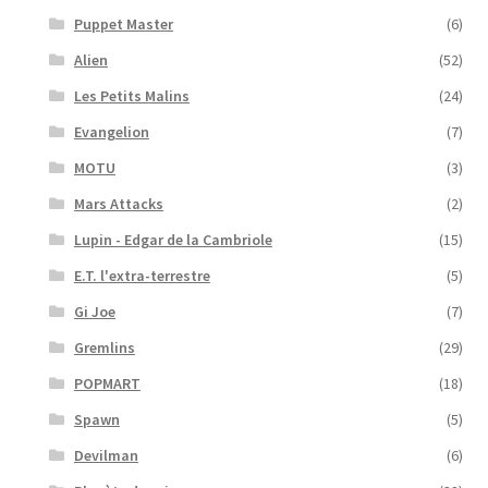
Puppet Master
(6)
Alien
(52)
Les Petits Malins
(24)
Evangelion
(7)
MOTU
(3)
Mars Attacks
(2)
Lupin - Edgar de la Cambriole
(15)
E.T. l'extra-terrestre
(5)
Gi Joe
(7)
Gremlins
(29)
POPMART
(18)
Spawn
(5)
Devilman
(6)