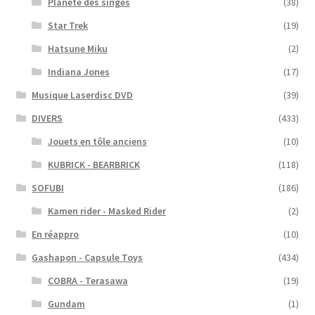
Planète des singes
(38)
Star Trek
(19)
Hatsune Miku
(2)
Indiana Jones
(17)
Musique Laserdisc DVD
(39)
DIVERS
(433)
Jouets en tôle anciens
(10)
KUBRICK - BEARBRICK
(118)
SOFUBI
(186)
Kamen rider - Masked Rider
(2)
En réappro
(10)
Gashapon - Capsule Toys
(434)
COBRA - Terasawa
(19)
Gundam
(1)