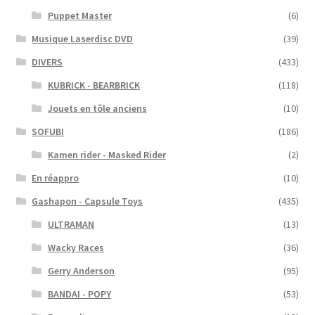
Puppet Master
(6)
Musique Laserdisc DVD
(39)
DIVERS
(433)
KUBRICK - BEARBRICK
(118)
Jouets en tôle anciens
(10)
SOFUBI
(186)
Kamen rider - Masked Rider
(2)
En réappro
(10)
Gashapon - Capsule Toys
(435)
ULTRAMAN
(13)
Wacky Races
(36)
Gerry Anderson
(95)
BANDAI - POPY
(53)