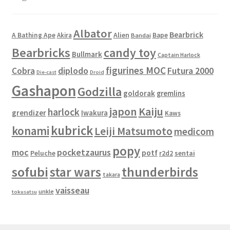
Albator
Bearbrick
Alien
A Bathing Ape
Akira
Bape
Bandai
Bearbricks
candy toy
Bullmark
Captain Harlock
figurines MOC
Cobra
diplodo
Futura 2000
Die-cast
Droid
Gashapon
Godzilla
goldorak
gremlins
japon
Kaiju
harlock
grendizer
Iwakura
Kaws
kubrick
konami
Leiji Matsumoto
medicom
popy
moc
pocketzaurus
potf
Peluche
sentai
r2d2
sofubi
star wars
thunderbirds
takara
vaisseau
unkle
tokusatsu