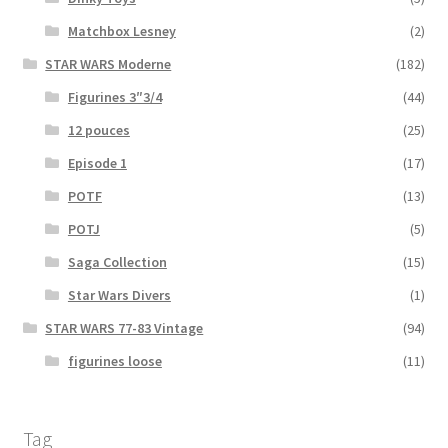
Matchbox Lesney
(2)
STAR WARS Moderne
(182)
Figurines 3″3/4
(44)
12 pouces
(25)
Episode 1
(17)
POTF
(13)
POTJ
(5)
Saga Collection
(15)
Star Wars Divers
(1)
STAR WARS 77-83 Vintage
(94)
figurines loose
(11)
Tag