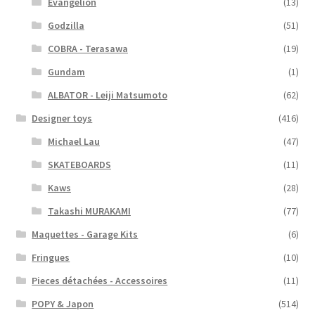
Evangelion
(13)
Godzilla
(51)
COBRA - Terasawa
(19)
Gundam
(1)
ALBATOR - Leiji Matsumoto
(62)
Designer toys
(416)
Michael Lau
(47)
SKATEBOARDS
(11)
Kaws
(28)
Takashi MURAKAMI
(77)
Maquettes - Garage Kits
(6)
Fringues
(10)
Pieces détachées - Accessoires
(11)
POPY & Japon
(514)