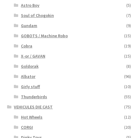
Astro Boy
(5)
Soul of Chogokin
(7)
Gundam
(9)
GOBOTS / Machine Robo
(15)
Cobra
(19)
X-or / GAVAN
(15)
Goldorak
(8)
Albator
(96)
Girly stuff
(10)
Thunderbirds
(55)
VEHICULES DIE CAST
(75)
Hot Wheels
(12)
CORGI
(20)
Dinky Toys
(5)