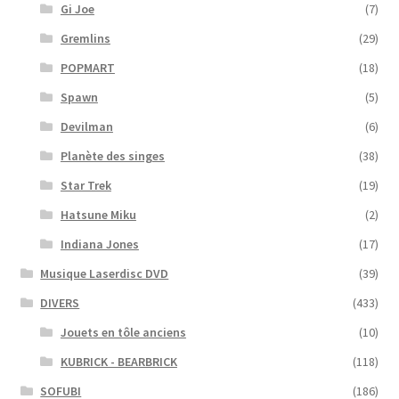
Gi Joe
(7)
Gremlins
(29)
POPMART
(18)
Spawn
(5)
Devilman
(6)
Planète des singes
(38)
Star Trek
(19)
Hatsune Miku
(2)
Indiana Jones
(17)
Musique Laserdisc DVD
(39)
DIVERS
(433)
Jouets en tôle anciens
(10)
KUBRICK - BEARBRICK
(118)
SOFUBI
(186)