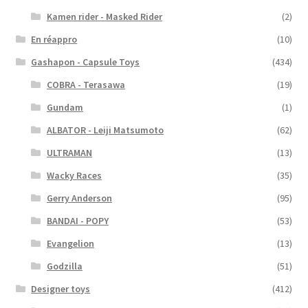
Kamen rider - Masked Rider
(2)
En réappro
(10)
Gashapon - Capsule Toys
(434)
COBRA - Terasawa
(19)
Gundam
(1)
ALBATOR - Leiji Matsumoto
(62)
ULTRAMAN
(13)
Wacky Races
(35)
Gerry Anderson
(95)
BANDAI - POPY
(53)
Evangelion
(13)
Godzilla
(51)
Designer toys
(412)