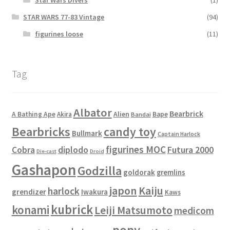
Star Wars Divers
(1)
STAR WARS 77-83 Vintage
(94)
figurines loose
(11)
Tag
Albator
Bearbrick
Alien
A Bathing Ape
Akira
Bape
Bandai
Bearbricks
candy toy
Bullmark
Captain Harlock
figurines MOC
Cobra
diplodo
Futura 2000
Die-cast
Droid
Gashapon
Godzilla
goldorak
gremlins
japon
Kaiju
harlock
grendizer
Iwakura
Kaws
kubrick
konami
Leiji Matsumoto
medicom