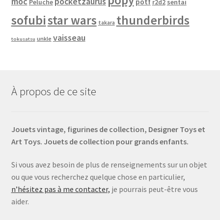
popy
moc
pocketzaurus
potf
Peluche
sentai
r2d2
sofubi
star wars
thunderbirds
takara
vaisseau
unkle
tokusatsu
À propos de ce site
Jouets vintage, figurines de collection, Designer Toys et
Art Toys. Jouets de collection pour grands enfants.
Si vous avez besoin de plus de renseignements sur un objet
ou que vous recherchez quelque chose en particulier,
n’hésitez pas à me contacter,
je pourrais peut-être vous
aider.