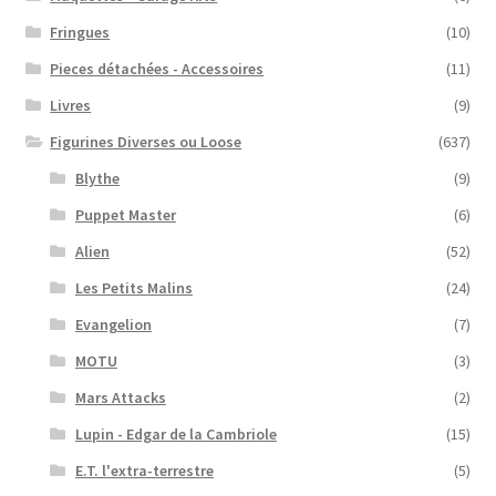
Fringues
(10)
Pieces détachées - Accessoires
(11)
Livres
(9)
Figurines Diverses ou Loose
(637)
Blythe
(9)
Puppet Master
(6)
Alien
(52)
Les Petits Malins
(24)
Evangelion
(7)
MOTU
(3)
Mars Attacks
(2)
Lupin - Edgar de la Cambriole
(15)
E.T. l'extra-terrestre
(5)