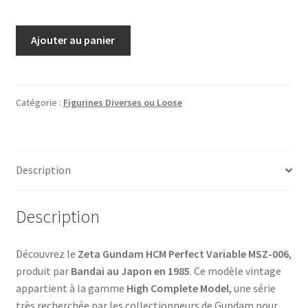
quantité
Ajouter au panier
de
Zeta
Gundam
HCM
Catégorie :
Figurines Diverses ou Loose
Perfect
Variable
MSZ-
Description
006
Bandai
1985
Description
–
High
Découvrez le
Zeta Gundam HCM Perfect Variable MSZ-006
,
Complete
produit par
Bandai au Japon en 1985
. Ce modèle vintage
Model
appartient à la gamme
High Complete Model
, une série
MIB
très recherchée par les collectionneurs de Gundam pour