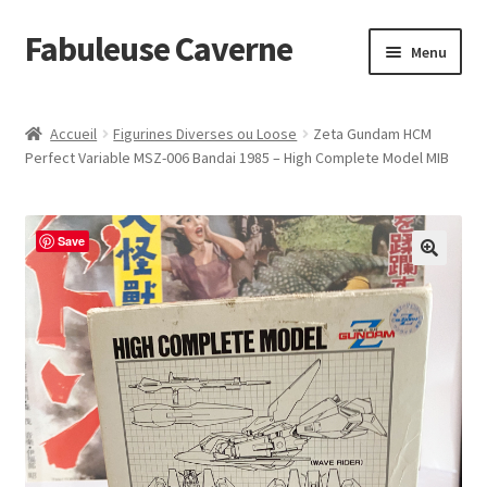
Fabuleuse Caverne
Aller
Aller
Menu
à
au
la
contenu
Accueil
navigation
Accueil
Figurines Diverses ou Loose
Zeta Gundam HCM
Ouvrir
Perfect Variable MSZ-006 Bandai 1985 – High Complete Model MIB
En boutique
le
menu
Superflat Museum Murakami
enfant
Save
En réapprovisionnement