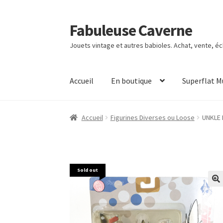
Fabuleuse Caverne
Aller
Aller
à
au
Jouets vintage et autres babioles. Achat, vente, é
la
contenu
navigation
Accueil
En boutique
Superflat 
Accueil
Figurines Diverses ou Loose
UNKLE 
Sold out