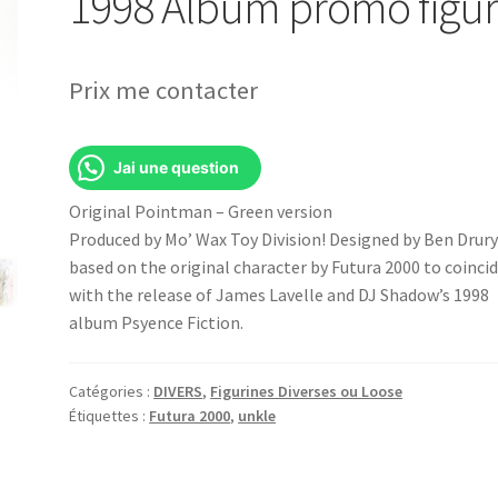
1998 Album promo figu
Prix me contacter
Jai une question
Original Pointman – Green version
Produced by Mo’ Wax Toy Division! Designed by Ben Drur
based on the original character by Futura 2000 to coinci
with the release of James Lavelle and DJ Shadow’s 1998
album Psyence Fiction.
Catégories :
DIVERS
,
Figurines Diverses ou Loose
Étiquettes :
Futura 2000
,
unkle