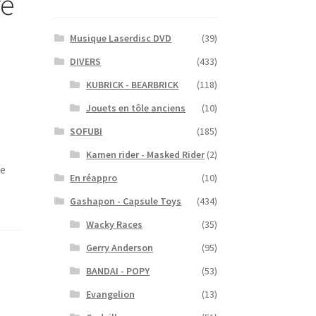
re
Musique Laserdisc DVD
(39)
DIVERS
(433)
KUBRICK - BEARBRICK
(118)
Jouets en tôle anciens
(10)
SOFUBI
(185)
y
Kamen rider - Masked Rider
(2)
de
En réappro
(10)
Gashapon - Capsule Toys
(434)
Wacky Races
(35)
Gerry Anderson
(95)
BANDAI - POPY
(53)
Evangelion
(13)