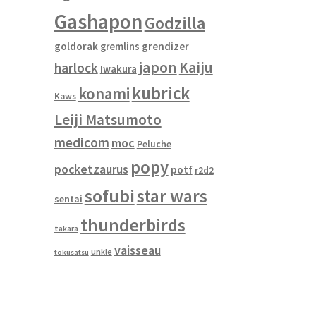
Gashapon
Godzilla
goldorak
gremlins
grendizer
japon
Kaiju
harlock
Iwakura
kubrick
konami
Kaws
Leiji Matsumoto
medicom
moc
Peluche
popy
pocketzaurus
potf
r2d2
sofubi
star wars
sentai
thunderbirds
takara
vaisseau
unkle
tokusatsu