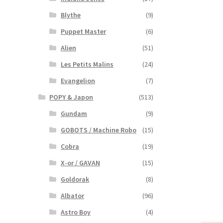
Blythe
(9)
Puppet Master
(6)
Alien
(51)
Les Petits Malins
(24)
Evangelion
(7)
POPY & Japon
(513)
Gundam
(9)
GOBOTS / Machine Robo
(15)
Cobra
(19)
X-or / GAVAN
(15)
Goldorak
(8)
Albator
(96)
Astro Boy
(4)