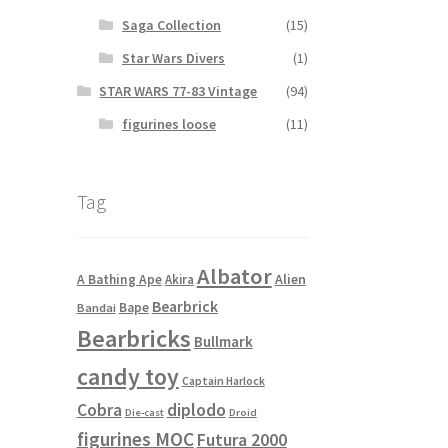
Saga Collection
(15)
Star Wars Divers
(1)
STAR WARS 77-83 Vintage
(94)
figurines loose
(11)
Tag
Albator
Alien
A Bathing Ape
Akira
Bearbrick
Bape
Bandai
Bearbricks
Bullmark
candy toy
Captain Harlock
Cobra
diplodo
Die-cast
Droid
figurines MOC
Futura 2000