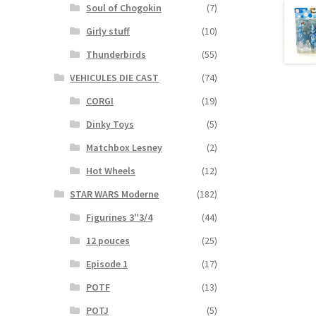
Soul of Chogokin
(7)
Girly stuff
(10)
Thunderbirds
(55)
VEHICULES DIE CAST
(74)
CORGI
(19)
Dinky Toys
(5)
Matchbox Lesney
(2)
Hot Wheels
(12)
STAR WARS Moderne
(182)
Figurines 3″3/4
(44)
12 pouces
(25)
Episode 1
(17)
POTF
(13)
POTJ
(5)