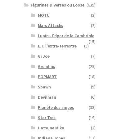
Figurines Diverses ou Loose
(635)
MOTU
(3)
Mars Attacks
(2)
Lupin - Edgar de la Cambriole
(15)
E.T. l'extra-terrestre
(5)
Gi Joe
(7)
Gremlins
(29)
POPMART
(18)
Spawn
(5)
Devilman
(6)
Planète des singes
(38)
Star Trek
(19)
Hatsune Miku
(2)
Indiana Jones
(17)