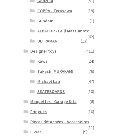
Godzilla
(51)
COBRA - Terasawa
(19)
Gundam
(1)
ALBATOR - Leiji Matsumoto
(62)
ULTRAMAN
(13)
Designer toys
(411)
Kaws
(24)
Takashi MURAKAMI
(76)
Michael Lau
(47)
SKATEBOARDS
(10)
Maquettes - Garage Kits
(6)
Fringues
(10)
Pieces détachées - Accessoires
(11)
Livres
(9)