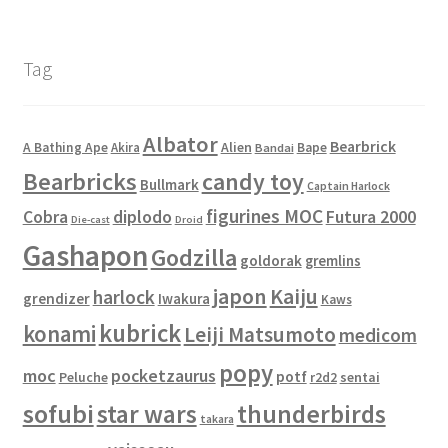
Tag
Albator
Bearbrick
Alien
A Bathing Ape
Akira
Bape
Bandai
Bearbricks
candy toy
Bullmark
Captain Harlock
figurines MOC
Cobra
diplodo
Futura 2000
Die-cast
Droid
Gashapon
Godzilla
goldorak
gremlins
japon
Kaiju
harlock
grendizer
Iwakura
Kaws
kubrick
konami
Leiji Matsumoto
medicom
popy
moc
pocketzaurus
potf
Peluche
sentai
r2d2
sofubi
star wars
thunderbirds
takara