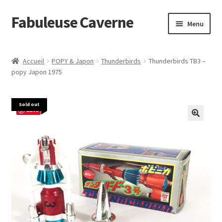
Fabuleuse Caverne
Aller
Aller
Menu
à
au
la
contenu
Accueil
navigation
Accueil
POPY & Japon
Thunderbirds
Thunderbirds TB3 –
Ouvrir
popy Japon 1975
En boutique
le
menu
Superflat Museum Murakami
Sold out
enfant
Save
En réapprovisionnement