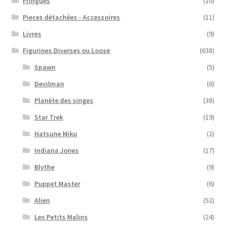
Fringues
(10)
Pieces détachées - Accessoires
(11)
Livres
(9)
Figurines Diverses ou Loose
(638)
Spawn
(5)
Devilman
(6)
Planète des singes
(38)
Star Trek
(19)
Hatsune Miku
(2)
Indiana Jones
(17)
Blythe
(9)
Puppet Master
(6)
Alien
(52)
Les Petits Malins
(24)