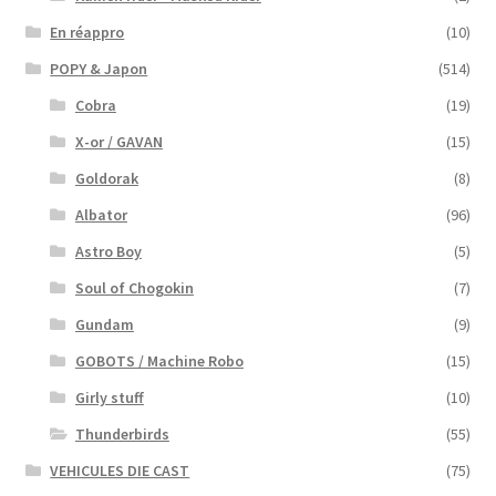
En réappro
(10)
POPY & Japon
(514)
Cobra
(19)
X-or / GAVAN
(15)
Goldorak
(8)
Albator
(96)
Astro Boy
(5)
Soul of Chogokin
(7)
Gundam
(9)
GOBOTS / Machine Robo
(15)
Girly stuff
(10)
Thunderbirds
(55)
VEHICULES DIE CAST
(75)