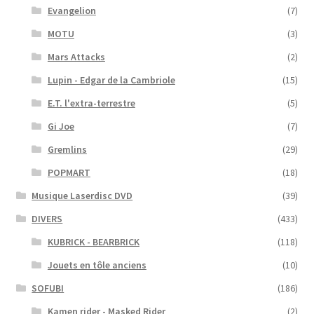
Evangelion
(7)
MOTU
(3)
Mars Attacks
(2)
Lupin - Edgar de la Cambriole
(15)
E.T. l'extra-terrestre
(5)
Gi Joe
(7)
Gremlins
(29)
POPMART
(18)
Musique Laserdisc DVD
(39)
DIVERS
(433)
KUBRICK - BEARBRICK
(118)
Jouets en tôle anciens
(10)
SOFUBI
(186)
Kamen rider - Masked Rider
(2)