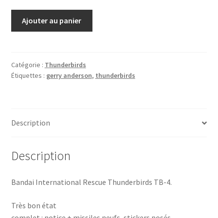
quantité
Ajouter au panier
de
Thunderbirds
TB-
2
Catégorie :
Thunderbirds
Étiquettes :
gerry anderson
,
thunderbirds
Bandai
1993
MIB
Description
Description
Bandai International Rescue Thunderbirds TB-4.
Très bon état
complet : notice + missiles neufs, stickers posés.