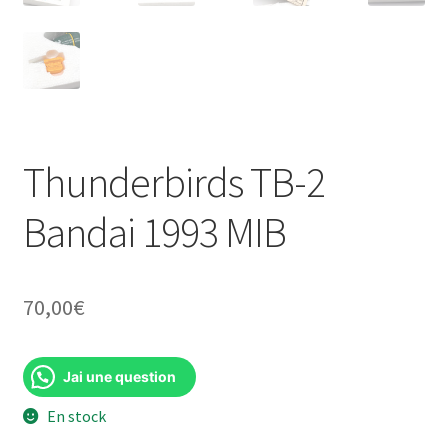
Thunderbirds TB-2
Bandai 1993 MIB
70,00
€
Jai une question
En stock