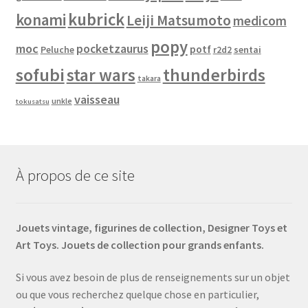
kubrick
konami
Leiji Matsumoto
medicom
popy
moc
pocketzaurus
potf
Peluche
sentai
r2d2
sofubi
star wars
thunderbirds
takara
vaisseau
unkle
tokusatsu
À propos de ce site
Jouets vintage, figurines de collection, Designer Toys et
Art Toys. Jouets de collection pour grands enfants.
Si vous avez besoin de plus de renseignements sur un objet
ou que vous recherchez quelque chose en particulier,