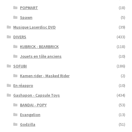
POPMART
(18)
Spawn
(5)
Musique Laserdisc DVD
(39)
DIVERS
(433)
KUBRICK - BEARBRICK
(118)
Jouets en tôle anciens
(10)
SOFUBI
(186)
Kamen rider - Masked Rider
(2)
En réappro
(10)
Gashapon - Capsule Toys
(434)
BANDAI - POPY
(53)
Evangelion
(13)
Godzilla
(51)