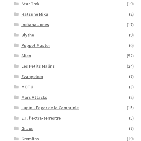
Star Trek
(19)
Hatsune Miku
(2)
Indiana Jones
(17)
Blythe
(9)
Puppet Master
(6)
Alien
(52)
Les Petits Malins
(24)
Evangelion
(7)
MOTU
(3)
Mars Attacks
(2)
Lupin - Edgar de la Cambriole
(15)
E.T. l'extra-terrestre
(5)
Gi Joe
(7)
Gremlins
(29)