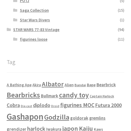
POTJ
(5)
Saga Collection
(15)
Star Wars Divers
(1)
STAR WARS 77-83 Vintage
(94)
figurines loose
(11)
Tag
Albator
Bearbrick
Alien
A Bathing Ape
Akira
Bape
Bandai
Bearbricks
candy toy
Bullmark
Captain Harlock
figurines MOC
Cobra
diplodo
Futura 2000
Die-cast
Droid
Gashapon
Godzilla
goldorak
gremlins
japon
Kaiju
harlock
grendizer
Iwakura
Kaws