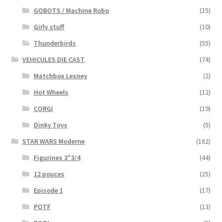
GOBOTS / Machine Robo
(15)
Girly stuff
(10)
Thunderbirds
(55)
VEHICULES DIE CAST
(74)
Matchbox Lesney
(2)
Hot Wheels
(12)
CORGI
(19)
Dinky Toys
(5)
STAR WARS Moderne
(182)
Figurines 3″3/4
(44)
12 pouces
(25)
Episode 1
(17)
POTF
(13)