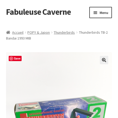
Fabuleuse Caverne
Aller
Aller
Menu
à
au
la
contenu
Accueil
navigation
Accueil
POPY & Japon
Thunderbirds
Thunderbirds TB-2
Ouvrir
Bandai 1993 MIB
En boutique
le
menu
Superflat Museum Murakami
enfant
Save
En réapprovisionnement