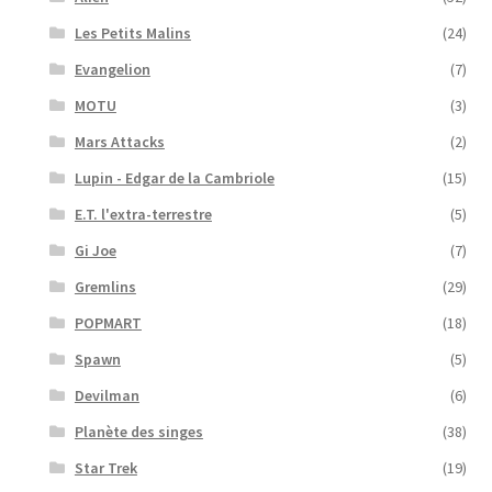
Les Petits Malins
(24)
Evangelion
(7)
MOTU
(3)
Mars Attacks
(2)
Lupin - Edgar de la Cambriole
(15)
E.T. l'extra-terrestre
(5)
Gi Joe
(7)
Gremlins
(29)
POPMART
(18)
Spawn
(5)
Devilman
(6)
Planète des singes
(38)
Star Trek
(19)