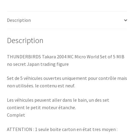
World
Set
Description
of
5
Description
THUNDERBIRDS Takara 2004 MC Micro World Set of 5 MIB
no secret Japan trading figure
Set de 5 véhicules ouvertes uniquement pour contrôle mais
non utilisées. le contenu est neuf.
Les véhicules peuvent aller dans le bain, un des set
contient le petit moteur étanche.
Complet
ATTENTION : 1 seule boite carton en état tres moyen :