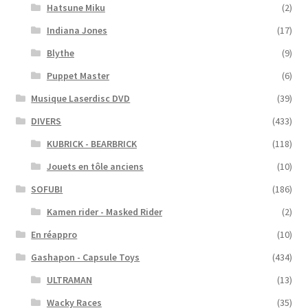
Hatsune Miku
(2)
Indiana Jones
(17)
Blythe
(9)
Puppet Master
(6)
Musique Laserdisc DVD
(39)
DIVERS
(433)
KUBRICK - BEARBRICK
(118)
Jouets en tôle anciens
(10)
SOFUBI
(186)
Kamen rider - Masked Rider
(2)
En réappro
(10)
Gashapon - Capsule Toys
(434)
ULTRAMAN
(13)
Wacky Races
(35)