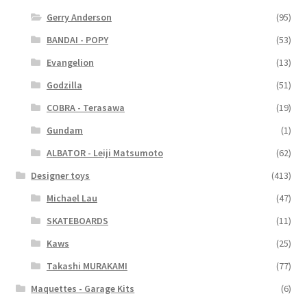
Gerry Anderson
(95)
BANDAI - POPY
(53)
Evangelion
(13)
Godzilla
(51)
COBRA - Terasawa
(19)
Gundam
(1)
ALBATOR - Leiji Matsumoto
(62)
Designer toys
(413)
Michael Lau
(47)
SKATEBOARDS
(11)
Kaws
(25)
Takashi MURAKAMI
(77)
Maquettes - Garage Kits
(6)