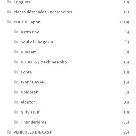
Fringues
(10)
Pieces détachées - Accessoires
(11)
POPY & Japon
(514)
Astro Boy
(5)
Soul of Chogokin
(7)
Gundam
(9)
GOBOTS / Machine Robo
(15)
Cobra
(19)
X-or / GAVAN
(15)
Goldorak
(8)
Albator
(96)
Girly stuff
(10)
Thunderbirds
(55)
VEHICULES DIE CAST
(75)