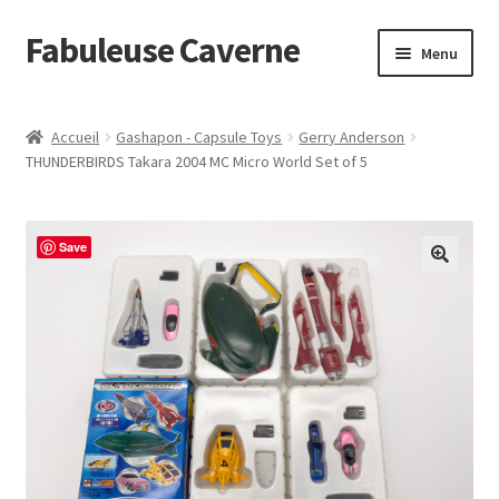
Fabuleuse Caverne
Aller
Aller
Menu
à
au
la
contenu
Accueil
navigation
Accueil
Gashapon - Capsule Toys
Gerry Anderson
Ouvrir
THUNDERBIRDS Takara 2004 MC Micro World Set of 5
En boutique
le
menu
Superflat Museum Murakami
enfant
Save
En réapprovisionnement