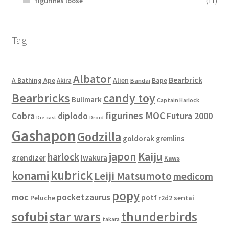
figurines loose
(11)
Tag
Albator
Bearbrick
Alien
A Bathing Ape
Akira
Bape
Bandai
Bearbricks
candy toy
Bullmark
Captain Harlock
figurines MOC
Cobra
diplodo
Futura 2000
Die-cast
Droid
Gashapon
Godzilla
goldorak
gremlins
japon
Kaiju
harlock
grendizer
Iwakura
Kaws
kubrick
konami
Leiji Matsumoto
medicom
popy
moc
pocketzaurus
potf
Peluche
sentai
r2d2
sofubi
star wars
thunderbirds
takara