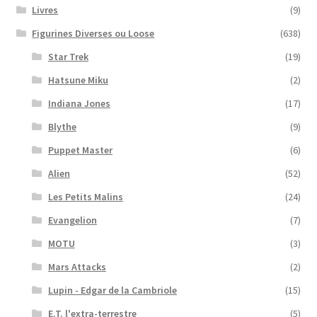
Livres
(9)
Figurines Diverses ou Loose
(638)
Star Trek
(19)
Hatsune Miku
(2)
Indiana Jones
(17)
Blythe
(9)
Puppet Master
(6)
Alien
(52)
Les Petits Malins
(24)
Evangelion
(7)
MOTU
(3)
Mars Attacks
(2)
Lupin - Edgar de la Cambriole
(15)
E.T. l'extra-terrestre
(5)