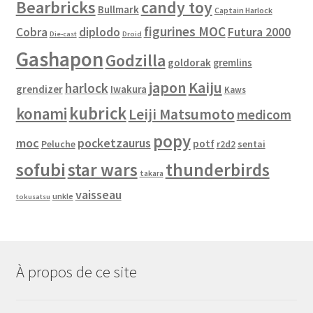
Bearbricks
candy toy
Bullmark
Captain Harlock
figurines MOC
Cobra
diplodo
Futura 2000
Die-cast
Droid
Gashapon
Godzilla
goldorak
gremlins
japon
Kaiju
harlock
grendizer
Iwakura
Kaws
kubrick
konami
Leiji Matsumoto
medicom
popy
moc
pocketzaurus
potf
Peluche
sentai
r2d2
sofubi
star wars
thunderbirds
takara
vaisseau
unkle
tokusatsu
À propos de ce site