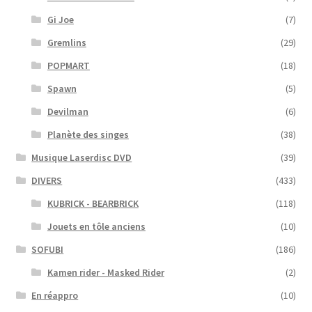
Gi Joe
(7)
Gremlins
(29)
POPMART
(18)
Spawn
(5)
Devilman
(6)
Planète des singes
(38)
Musique Laserdisc DVD
(39)
DIVERS
(433)
KUBRICK - BEARBRICK
(118)
Jouets en tôle anciens
(10)
SOFUBI
(186)
Kamen rider - Masked Rider
(2)
En réappro
(10)