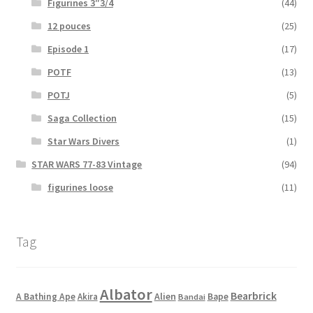
Figurines 3″3/4
(44)
12 pouces
(25)
Episode 1
(17)
POTF
(13)
POTJ
(5)
Saga Collection
(15)
Star Wars Divers
(1)
STAR WARS 77-83 Vintage
(94)
figurines loose
(11)
Tag
Albator
Bearbrick
Alien
A Bathing Ape
Akira
Bape
Bandai