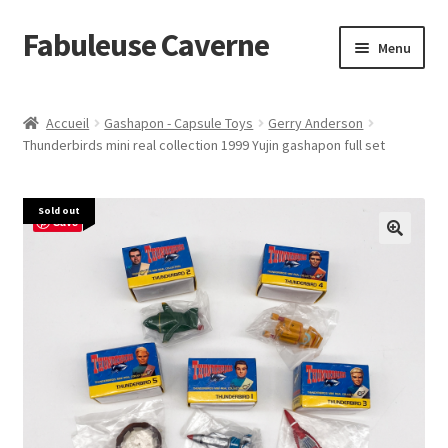
Fabuleuse Caverne
Aller
Aller
Menu
à
au
la
contenu
Accueil
navigation
Accueil
Gashapon - Capsule Toys
Gerry Anderson
Ouvrir
Thunderbirds mini real collection 1999 Yujin gashapon full set
En boutique
le
menu
Superflat Museum Murakami
Sold out
enfant
Save
En réapprovisionnement