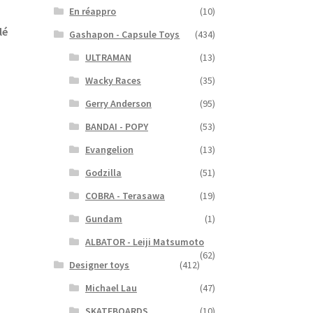
En réappro
(10)
lé
Gashapon - Capsule Toys
(434)
ULTRAMAN
(13)
Wacky Races
(35)
Gerry Anderson
(95)
BANDAI - POPY
(53)
Evangelion
(13)
Godzilla
(51)
COBRA - Terasawa
(19)
Gundam
(1)
ALBATOR - Leiji Matsumoto
(62)
Designer toys
(412)
Michael Lau
(47)
SKATEBOARDS
(10)