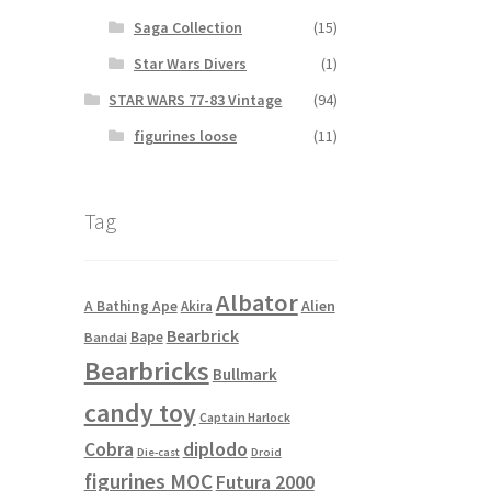
Saga Collection
(15)
Star Wars Divers
(1)
STAR WARS 77-83 Vintage
(94)
figurines loose
(11)
Tag
Albator
Alien
A Bathing Ape
Akira
Bearbrick
Bape
Bandai
Bearbricks
Bullmark
candy toy
Captain Harlock
Cobra
diplodo
Die-cast
Droid
figurines MOC
Futura 2000