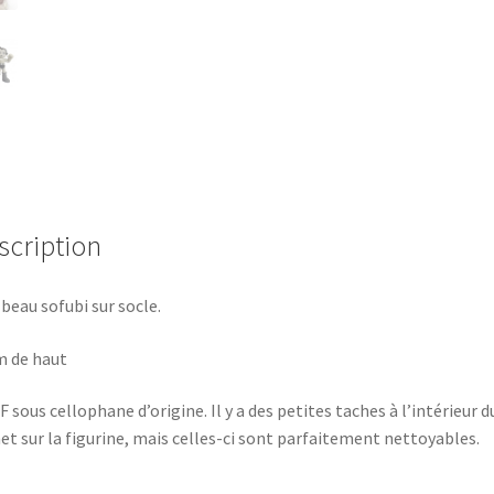
MONOCHROME
SOFUBI
-
Sega
2003
Japon
-
30cm
12"
scription
 beau sofubi sur socle.
 de haut
 sous cellophane d’origine. Il y a des petites taches à l’intérieur d
et sur la figurine, mais celles-ci sont parfaitement nettoyables.