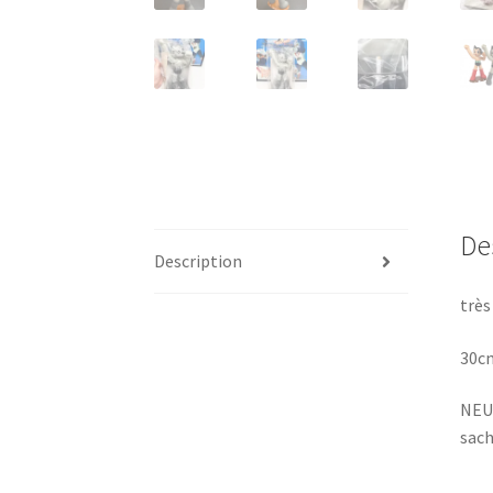
De
Description
très
30cm
NEUF
sach