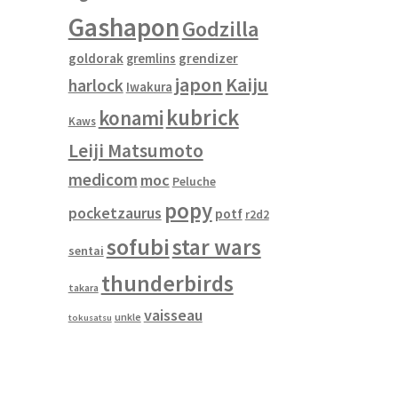
Gashapon
Godzilla
goldorak
gremlins
grendizer
japon
Kaiju
harlock
Iwakura
kubrick
konami
Kaws
Leiji Matsumoto
medicom
moc
Peluche
popy
pocketzaurus
potf
r2d2
sofubi
star wars
sentai
thunderbirds
takara
vaisseau
unkle
tokusatsu