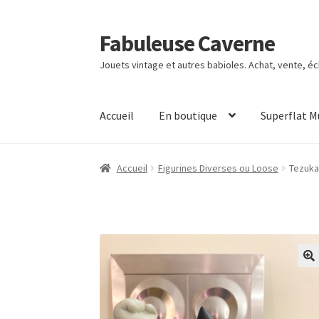
Fabuleuse Caverne
Aller
Aller
à
au
Jouets vintage et autres babioles. Achat, vente, é
la
contenu
navigation
Accueil
En boutique
Superflat 
Accueil
Figurines Diverses ou Loose
Tezuka