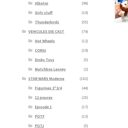
Albator
(96)
Girly stuff
(10)
Thunderbirds
(55)
VEHICULES DIE CAST
(74)
Hot Wheels
(12)
CORGI
(19)
Dinky Toys
(5)
Matchbox Lesney
(2)
STAR WARS Moderne
(182)
Figurines 3″3/4
(44)
12 pouces
(25)
Episode 1
(17)
POTF
(13)
POTJ
(5)