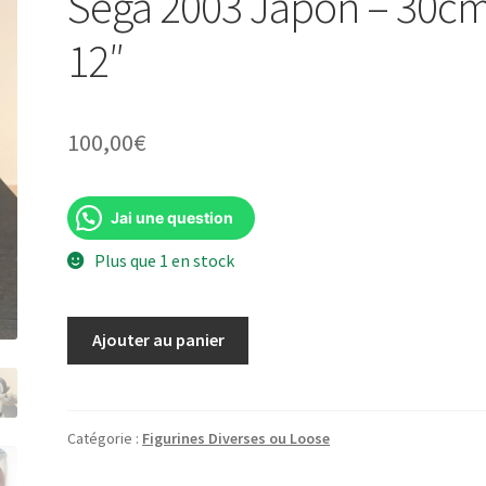
Sega 2003 Japon – 30c
12″
100,00
€
Jai une question
Plus que 1 en stock
quantité
Ajouter au panier
de
Tezuka
Osamu
Astro
Catégorie :
Figurines Diverses ou Loose
Boy