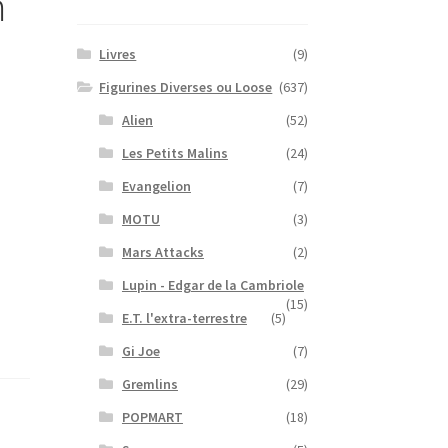
m
Livres
(9)
Figurines Diverses ou Loose
(637)
Alien
(52)
Les Petits Malins
(24)
Evangelion
(7)
MOTU
(3)
Mars Attacks
(2)
Lupin - Edgar de la Cambriole
(15)
E.T. l'extra-terrestre
(5)
Gi Joe
(7)
Gremlins
(29)
POPMART
(18)