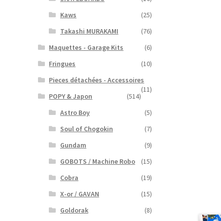
Kaws
(25)
Takashi MURAKAMI
(76)
Maquettes - Garage Kits
(6)
Fringues
(10)
Pieces détachées - Accessoires
(11)
POPY & Japon
(514)
Astro Boy
(5)
Soul of Chogokin
(7)
Gundam
(9)
GOBOTS / Machine Robo
(15)
Cobra
(19)
X-or / GAVAN
(15)
Goldorak
(8)