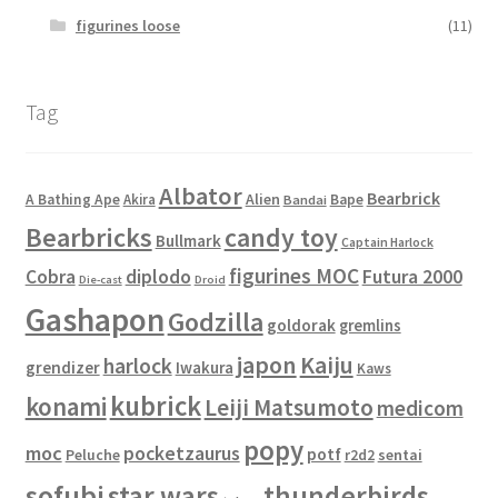
figurines loose
(11)
Tag
Albator
Bearbrick
Alien
A Bathing Ape
Akira
Bape
Bandai
Bearbricks
candy toy
Bullmark
Captain Harlock
figurines MOC
Cobra
diplodo
Futura 2000
Die-cast
Droid
Gashapon
Godzilla
goldorak
gremlins
japon
Kaiju
harlock
grendizer
Iwakura
Kaws
kubrick
konami
Leiji Matsumoto
medicom
popy
moc
pocketzaurus
potf
Peluche
sentai
r2d2
sofubi
star wars
thunderbirds