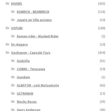
DIVERS
(433)
KUBRICK - BEARBRICK
(118)
Jouets en tôle anciens
(10)
SOFUBI
(186)
Kamen rider - Masked Rider
(2)
En réappro
(10)
Gashapon - Capsule Toys
(434)
Godzilla
(51)
COBRA - Terasawa
(19)
Gundam
(1)
ALBATOR - Leiji Matsumoto
(62)
ULTRAMAN
(13)
Wacky Races
(35)
Gerry Anderson
(95)