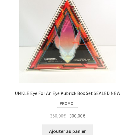
UNKLE Eye For An Eye Kubrick Box Set SEALED NEW
PROMO !
Le
Le
350,00
€
300,00
€
prix
prix
initial
actuel
Ajouter au panier