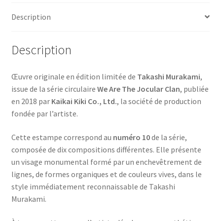
Jocular
Description
Clan
(10)
2018
Description
Signée
&
Œuvre originale en édition limitée de
Takashi Murakami
,
Numérotée
issue de la série circulaire
We Are The Jocular Clan
, publiée
/300
en 2018 par
Kaikai Kiki Co., Ltd.
, la société de production
fondée par l’artiste.
Cette estampe correspond au
numéro 10
de la série,
composée de dix compositions différentes. Elle présente
un visage monumental formé par un enchevêtrement de
lignes, de formes organiques et de couleurs vives, dans le
style immédiatement reconnaissable de Takashi
Murakami.