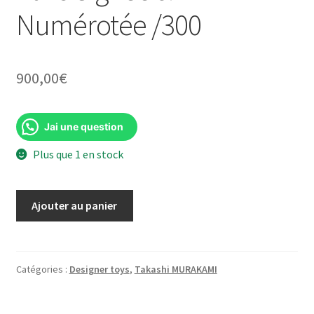
Numérotée /300
900,00
€
Jai une question
Plus que 1 en stock
quantité
Ajouter au panier
de
Takashi
Murakami
We
Catégories :
Designer toys
,
Takashi MURAKAMI
Are
The