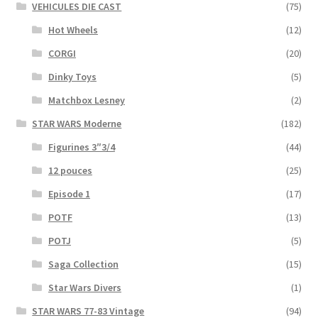
VEHICULES DIE CAST
(75)
Hot Wheels
(12)
CORGI
(20)
Dinky Toys
(5)
Matchbox Lesney
(2)
STAR WARS Moderne
(182)
Figurines 3″3/4
(44)
12 pouces
(25)
Episode 1
(17)
POTF
(13)
POTJ
(5)
Saga Collection
(15)
Star Wars Divers
(1)
STAR WARS 77-83 Vintage
(94)