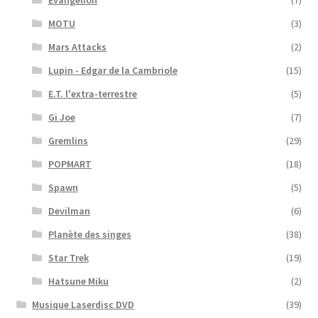
Evangelion
(7)
MOTU
(3)
Mars Attacks
(2)
Lupin - Edgar de la Cambriole
(15)
E.T. l'extra-terrestre
(5)
Gi Joe
(7)
Gremlins
(29)
POPMART
(18)
Spawn
(5)
Devilman
(6)
Planète des singes
(38)
Star Trek
(19)
Hatsune Miku
(2)
Musique Laserdisc DVD
(39)