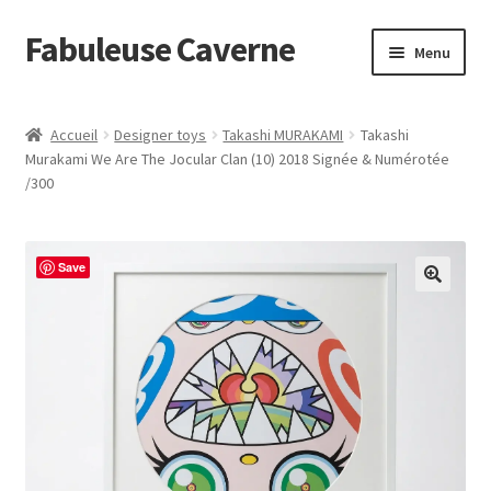
Fabuleuse Caverne
Aller
Aller
Menu
à
au
la
contenu
Accueil
navigation
Accueil
Designer toys
Takashi MURAKAMI
Takashi
Ouvrir
Murakami We Are The Jocular Clan (10) 2018 Signée & Numérotée
En boutique
/300
le
menu
Superflat Museum Murakami
enfant
Save
En réapprovisionnement