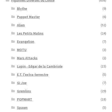
Figurines Diverses ou Loose
(638)
Blythe
(9)
Puppet Master
(6)
Alien
(52)
Les Petits Malins
(24)
Evangelion
(7)
MOTU
(3)
Mars Attacks
(2)
Lupin - Edgar de la Cambriole
(15)
E.T. l'extra-terrestre
(5)
Gi Joe
(7)
Gremlins
(29)
POPMART
(18)
Spawn
(5)