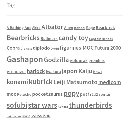
Tag
Albator
Bearbrick
Alien
A Bathing Ape
Akira
Bape
Bandai
Bearbricks
candy toy
Bullmark
Captain Harlock
figurines MOC
Cobra
diplodo
Futura 2000
Die-cast
Droid
Gashapon
Godzilla
goldorak
gremlins
japon
Kaiju
harlock
grendizer
Iwakura
Kaws
kubrick
konami
Leiji Matsumoto
medicom
popy
moc
pocketzaurus
potf
Peluche
sentai
r2d2
sofubi
star wars
thunderbirds
takara
vaisseau
unkle
tokusatsu