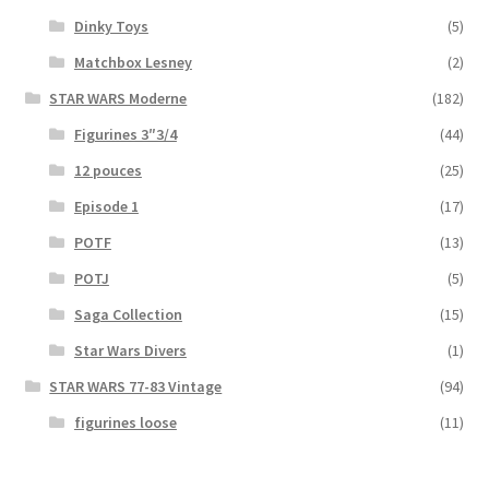
Dinky Toys
(5)
Matchbox Lesney
(2)
STAR WARS Moderne
(182)
Figurines 3″3/4
(44)
12 pouces
(25)
Episode 1
(17)
POTF
(13)
POTJ
(5)
Saga Collection
(15)
Star Wars Divers
(1)
STAR WARS 77-83 Vintage
(94)
figurines loose
(11)