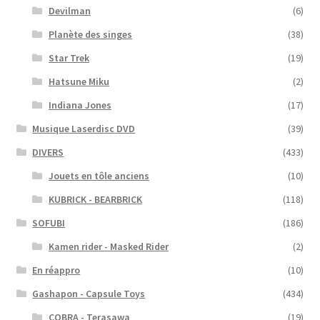
Devilman
(6)
Planète des singes
(38)
Star Trek
(19)
Hatsune Miku
(2)
Indiana Jones
(17)
Musique Laserdisc DVD
(39)
DIVERS
(433)
Jouets en tôle anciens
(10)
KUBRICK - BEARBRICK
(118)
SOFUBI
(186)
Kamen rider - Masked Rider
(2)
En réappro
(10)
Gashapon - Capsule Toys
(434)
COBRA - Terasawa
(19)