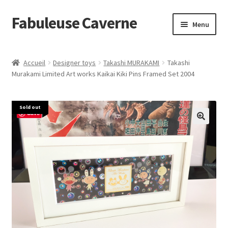
Fabuleuse Caverne
Aller
Aller
Menu
à
au
la
contenu
Accueil
navigation
Accueil
Designer toys
Takashi MURAKAMI
Takashi
Ouvrir
Murakami Limited Art works Kaikai Kiki Pins Framed Set 2004
En boutique
le
menu
Superflat Museum Murakami
Sold out
enfant
Save
En réapprovisionnement