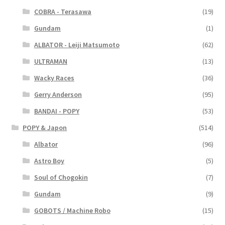
COBRA - Terasawa
(19)
Gundam
(1)
ALBATOR - Leiji Matsumoto
(62)
ULTRAMAN
(13)
Wacky Races
(36)
Gerry Anderson
(95)
BANDAI - POPY
(53)
POPY & Japon
(514)
Albator
(96)
Astro Boy
(5)
Soul of Chogokin
(7)
Gundam
(9)
GOBOTS / Machine Robo
(15)