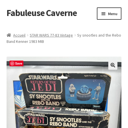
Fabuleuse Caverne
Aller
Aller
Menu
à
au
la
contenu
Accueil
navigation
Accueil
STAR WARS 77-83 Vintage
Sy snootles and the Rebo
Ouvrir
Band Kenner 1983 MIB
En boutique
le
menu
Superflat Museum Murakami
enfant
Save
En réapprovisionnement