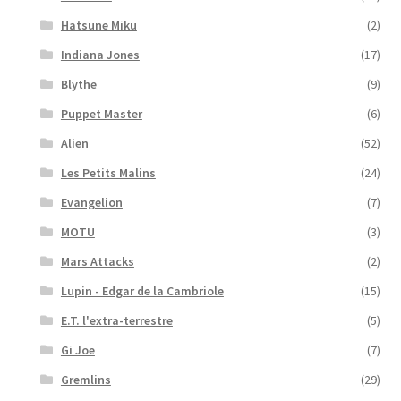
Hatsune Miku
(2)
Indiana Jones
(17)
Blythe
(9)
Puppet Master
(6)
Alien
(52)
Les Petits Malins
(24)
Evangelion
(7)
MOTU
(3)
Mars Attacks
(2)
Lupin - Edgar de la Cambriole
(15)
E.T. l'extra-terrestre
(5)
Gi Joe
(7)
Gremlins
(29)