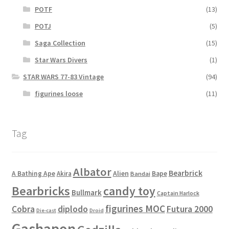
POTF
(13)
POTJ
(5)
Saga Collection
(15)
Star Wars Divers
(1)
STAR WARS 77-83 Vintage
(94)
figurines loose
(11)
Tag
Albator
Bearbrick
Alien
A Bathing Ape
Akira
Bape
Bandai
Bearbricks
candy toy
Bullmark
Captain Harlock
figurines MOC
Cobra
diplodo
Futura 2000
Die-cast
Droid
Gashapon