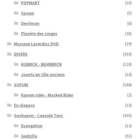
POPMART
(18)
Spawn
(5)
Devilman
(6)
Planète des singes
(38)
Musique Laserdisc DVD
(39)
DIVERS
(433)
KUBRICK - BEARBRICK
(118)
Jouets en tôle anciens
(10)
SOFUBI
(186)
Kamen rider - Masked Rider
(2)
En réappro
(10)
Gashapon - Capsule Toys
(435)
Evangelion
(13)
Godzilla
(51)