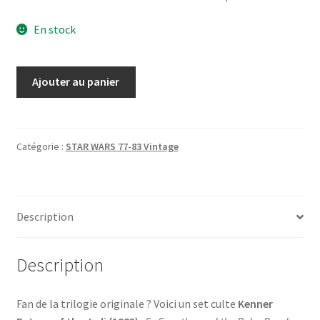
En stock
quantité
Ajouter au panier
de
Sy
snootles
and
Catégorie :
STAR WARS 77-83 Vintage
the
Rebo
Band
Description
Kenner
1983
MIB
Description
Fan de la trilogie originale ? Voici un set culte
Kenner