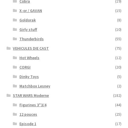
Cobra
(19)
X-or / GAVAN
(15)
Goldorak
(8)
Girly stuff
(10)
Thunderbirds
(55)
VEHICULES DIE CAST
(75)
Hot Wheels
(12)
CORGI
(20)
Dinky Toys
(5)
Matchbox Lesney
(2)
STAR WARS Moderne
(182)
Figurines 3″3/4
(44)
12 pouces
(25)
Episode 1
(17)