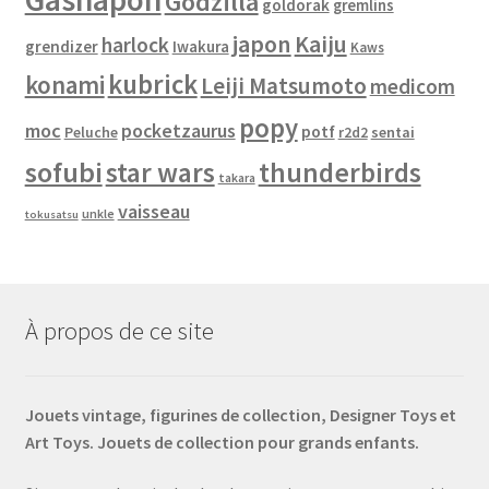
Godzilla
goldorak
gremlins
japon
Kaiju
harlock
grendizer
Iwakura
Kaws
kubrick
konami
Leiji Matsumoto
medicom
popy
moc
pocketzaurus
potf
Peluche
sentai
r2d2
sofubi
star wars
thunderbirds
takara
vaisseau
unkle
tokusatsu
À propos de ce site
Jouets vintage, figurines de collection, Designer Toys et
Art Toys. Jouets de collection pour grands enfants.