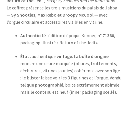
Return of the Jedi (1983)
:
Sy Snootles and the Rebo Band
.
Le coffret présente les trois musiciens du palais de Jabba
—
Sy Snootles, Max Rebo et Droopy McCool
— avec
l’orgue circulaire et accessoires visibles en vitrine.
Authenticité
: édition d’époque Kenner, n°
71360
,
packaging illustré « Return of the Jedi ».
État
: authentique
vintage
. La
boîte d’origine
montre une usure marquée (pliures, frottements,
déchirures, vitrines jaunies) cohérente avec son âge
; le blister laisse voir les 3 figurines et l’orgue. Vendu
tel que photographié
, boite extrêmement abimée
mais le contenu est neuf (inner packaging scellé).