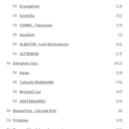
Evangelion
(13)
Godzilla
(51)
COBRA - Terasawa
(19)
Gundam
(1)
ALBATOR - Leiji Matsumoto
(62)
ULTRAMAN
(13)
Designer toys
(411)
Kaws
(24)
Takashi MURAKAMI
(76)
Michael Lau
(47)
SKATEBOARDS
(10)
Maquettes - Garage Kits
(6)
Fringues
(10)