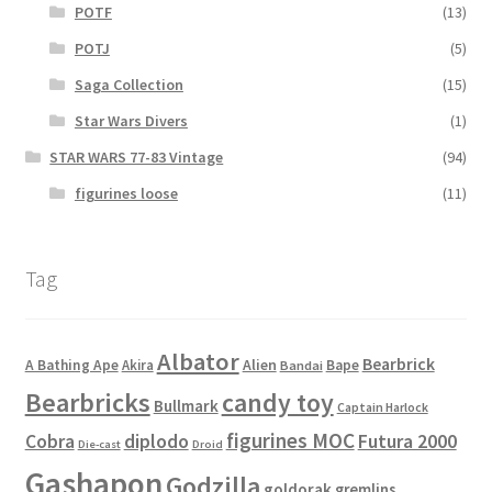
POTF
(13)
POTJ
(5)
Saga Collection
(15)
Star Wars Divers
(1)
STAR WARS 77-83 Vintage
(94)
figurines loose
(11)
Tag
Albator
Bearbrick
Alien
A Bathing Ape
Akira
Bape
Bandai
Bearbricks
candy toy
Bullmark
Captain Harlock
figurines MOC
Cobra
diplodo
Futura 2000
Die-cast
Droid
Gashapon
Godzilla
goldorak
gremlins