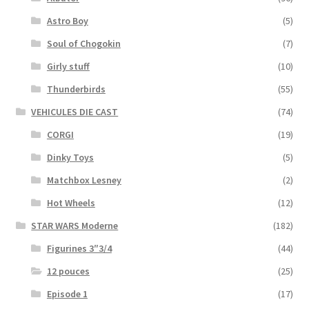
Astro Boy
(5)
Soul of Chogokin
(7)
Girly stuff
(10)
Thunderbirds
(55)
VEHICULES DIE CAST
(74)
CORGI
(19)
Dinky Toys
(5)
Matchbox Lesney
(2)
Hot Wheels
(12)
STAR WARS Moderne
(182)
Figurines 3″3/4
(44)
12 pouces
(25)
Episode 1
(17)