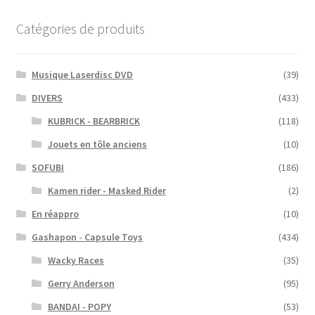
Catégories de produits
Musique Laserdisc DVD
(39)
DIVERS
(433)
KUBRICK - BEARBRICK
(118)
Jouets en tôle anciens
(10)
SOFUBI
(186)
Kamen rider - Masked Rider
(2)
En réappro
(10)
Gashapon - Capsule Toys
(434)
Wacky Races
(35)
Gerry Anderson
(95)
BANDAI - POPY
(53)