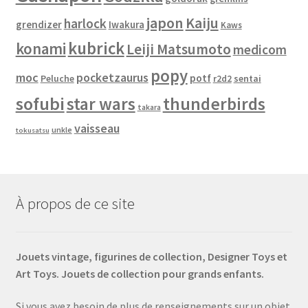
japon
Kaiju
harlock
grendizer
Iwakura
Kaws
kubrick
konami
Leiji Matsumoto
medicom
popy
moc
pocketzaurus
potf
Peluche
sentai
r2d2
sofubi
star wars
thunderbirds
takara
vaisseau
unkle
tokusatsu
À propos de ce site
Jouets vintage, figurines de collection, Designer Toys et
Art Toys. Jouets de collection pour grands enfants.
Si vous avez besoin de plus de renseignements sur un objet