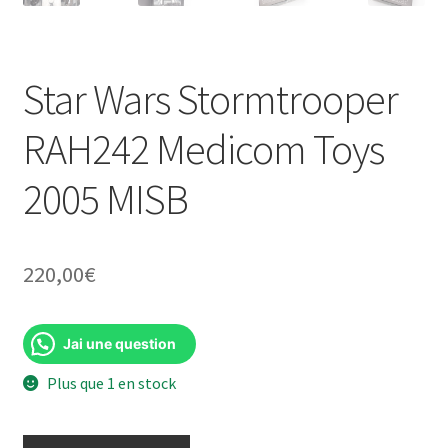
Star Wars Stormtrooper
RAH242 Medicom Toys
2005 MISB
220,00
€
Jai une question
Plus que 1 en stock
quantité