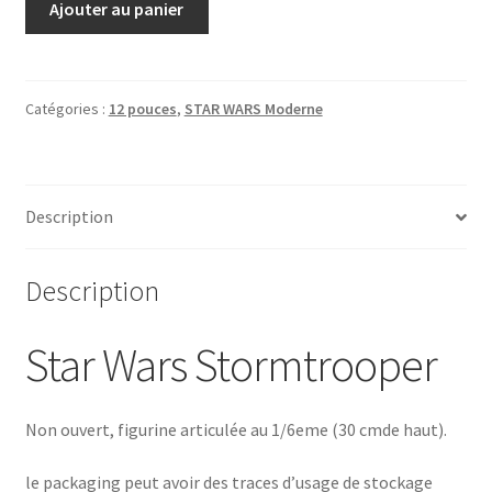
Ajouter au panier
de
Star
Wars
Stormtrooper
Catégories :
12 pouces
,
STAR WARS Moderne
RAH242
Medicom
Toys
Description
2005
MISB
Description
Star Wars Stormtrooper
Non ouvert, figurine articulée au 1/6eme (30 cmde haut).
le packaging peut avoir des traces d’usage de stockage