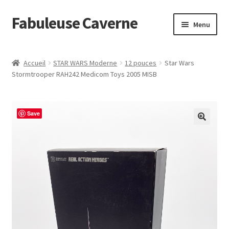
Fabuleuse Caverne
Aller
Aller
Menu
à
au
la
contenu
Accueil
navigation
Accueil
STAR WARS Moderne
12 pouces
Star Wars
Ouvrir
Stormtrooper RAH242 Medicom Toys 2005 MISB
En boutique
le
menu
Superflat Museum Murakami
enfant
Save
En réapprovisionnement