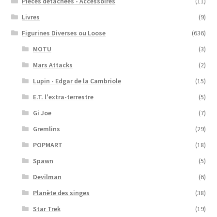
Pieces détachées - Accessoires
(11)
Livres
(9)
Figurines Diverses ou Loose
(636)
MOTU
(3)
Mars Attacks
(2)
Lupin - Edgar de la Cambriole
(15)
E.T. l'extra-terrestre
(5)
Gi Joe
(7)
Gremlins
(29)
POPMART
(18)
Spawn
(5)
Devilman
(6)
Planète des singes
(38)
Star Trek
(19)