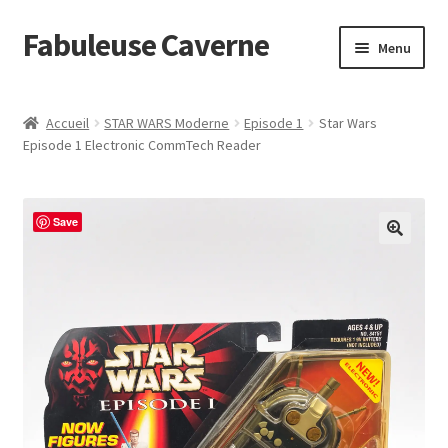
Fabuleuse Caverne
Aller
Aller
Menu
à
au
la
contenu
Accueil
navigation
Accueil
STAR WARS Moderne
Episode 1
Star Wars
Ouvrir
Episode 1 Electronic CommTech Reader
En boutique
le
menu
Superflat Museum Murakami
enfant
Save
En réapprovisionnement