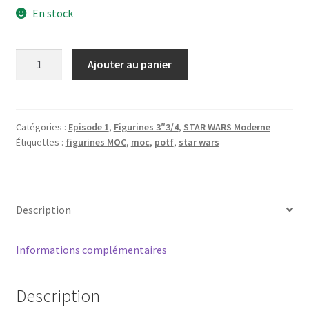
En stock
quantité
Ajouter au panier
de
Star
Wars
Episode
Catégories :
Episode 1
,
Figurines 3″3/4
,
STAR WARS Moderne
Étiquettes :
figurines MOC
,
moc
,
potf
,
star wars
1
Electronic
CommTech
Reader
Description
Informations complémentaires
Description