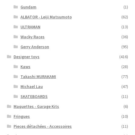
Gundam
(1)
ALBATOR - Leiji Matsumoto
(62)
ULTRAMAN
(13)
Wacky Races
(36)
Gerry Anderson
(95)
Designer toys
(416)
Kaws
(28)
Takashi MURAKAMI
(77)
Michael Lau
(47)
SKATEBOARDS
(11)
Maquettes - Garage Kits
(6)
Fringues
(10)
Pieces détachées - Accessoires
(11)