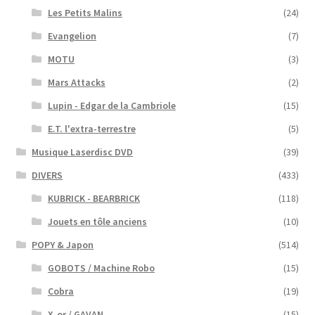
Les Petits Malins
(24)
Evangelion
(7)
MOTU
(3)
Mars Attacks
(2)
Lupin - Edgar de la Cambriole
(15)
E.T. l'extra-terrestre
(5)
Musique Laserdisc DVD
(39)
DIVERS
(433)
KUBRICK - BEARBRICK
(118)
Jouets en tôle anciens
(10)
POPY & Japon
(514)
GOBOTS / Machine Robo
(15)
Cobra
(19)
X-or / GAVAN
(15)