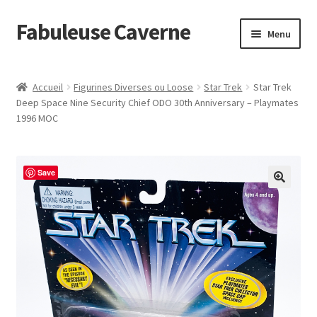
Fabuleuse Caverne
Aller
Aller
Menu
à
au
la
contenu
Accueil
navigation
Accueil
Figurines Diverses ou Loose
Star Trek
Star Trek
Ouvrir
Deep Space Nine Security Chief ODO 30th Anniversary – Playmates
En boutique
1996 MOC
le
menu
Superflat Museum Murakami
enfant
Save
En réapprovisionnement