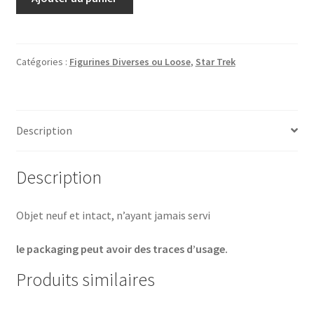
de
Star
Trek
Deep
Catégories :
Figurines Diverses ou Loose
,
Star Trek
Space
Nine
Security
Description
Chief
ODO
30th
Description
Anniversary
-
Objet neuf et intact, n’ayant jamais servi
Playmates
1996
le packaging peut avoir des traces d’usage.
MOC
Produits similaires