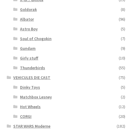
Goldorak
(8)
Albator
(96)
Astro Boy
(5)
Soul of Chogokin
(7)
Gundam
(9)
Girly stuff
(10)
Thunderbirds
(55)
VEHICULES DIE CAST
(75)
Dinky Toys
(5)
Matchbox Lesney
(2)
Hot Wheels
(12)
CORGI
(20)
STAR WARS Moderne
(182)