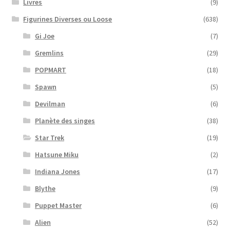
Livres
(9)
Figurines Diverses ou Loose
(638)
Gi Joe
(7)
Gremlins
(29)
POPMART
(18)
Spawn
(5)
Devilman
(6)
Planète des singes
(38)
Star Trek
(19)
Hatsune Miku
(2)
Indiana Jones
(17)
Blythe
(9)
Puppet Master
(6)
Alien
(52)