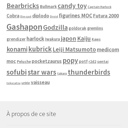
Bearbricks
candy toy
Bullmark
Captain Harlock
figurines MOC
Cobra
diplodo
Futura 2000
Die-cast
Droid
Gashapon
Godzilla
goldorak
gremlins
japon
Kaiju
harlock
grendizer
Iwakura
Kaws
kubrick
konami
Leiji Matsumoto
medicom
popy
moc
pocketzaurus
potf
Peluche
sentai
r2d2
sofubi
star wars
thunderbirds
takara
vaisseau
unkle
tokusatsu
À propos de ce site